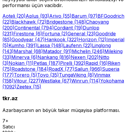
performansı üçün vacibdir.
Aoteli
(20)
Aplus
(93)
Arivo
(55)
Barum
(97)
BFGoodrich
(22)
Blackhawk
(72)
Bridgestone
(148)
Chaoyang
(200)
Continental
(794)
Cordiant
(19)
Dunlop
(231)
Firestone
(6)
Fortuna
(2)
General
(23)
Goodride
(85)
Goodyear
(47)
Hankook
(322)
Horizon
(12)
Imperial
(5)
Kumho
(391)
Lassa
(148)
Laufenn
(22)
Linglong
(143)
Marshal
(68)
Matador
(91)
Michelin
(246)
Mileking
(33)
Minerva
(6)
Nankang
(816)
Nexen
(202)
Nitto
(3)
Nokian
(11)
Petlas
(187)
Pirelli
(392)
Rapid
(16)
Riken
(75)
Roadstone
(184)
RoadX
(77)
Sailun
(966)
Superia
(177)
Torero
(5)
Toyo
(35)
Tunga
Viking
(8)
Vinmax
(158)
Vitour
(227)
Westlake
(67)
Winrun
(114)
Yokohama
(1092)
Zeetex
(15)
tkr.az
Azərbaycanın ən böyük təkər müqayisə platforması.
7+
Satıcı