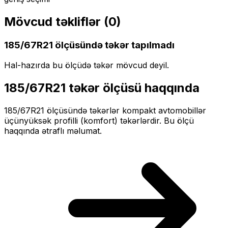
Mövcud təkliflər (
0
)
185/67R21
ölçüsündə təkər tapılmadı
Hal-hazırda bu ölçüdə təkər mövcud deyil.
185/67R21
təkər ölçüsü haqqında
185/67R21
ölçüsündə təkərlər
kompakt
avtomobillər
üçün
yüksək profilli (komfort)
təkərlərdir. Bu ölçü
haqqında ətraflı məlumat.