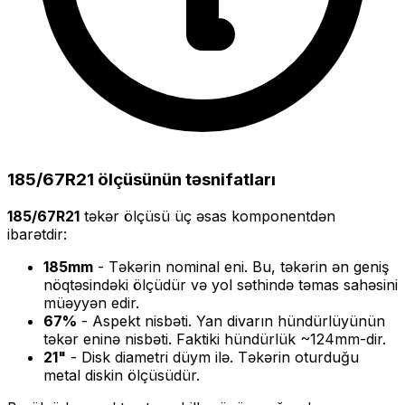
185/67R21
ölçüsünün təsnifatları
185/67R21
təkər ölçüsü üç əsas komponentdən
ibarətdir:
185
mm
- Təkərin nominal eni. Bu, təkərin ən geniş
nöqtəsindəki ölçüdür və yol səthində təmas sahəsini
müəyyən edir.
67
%
- Aspekt nisbəti. Yan divarın hündürlüyünün
təkər eninə nisbəti. Faktiki hündürlük ~
124
mm-dir.
21
"
- Disk diametri düym ilə. Təkərin oturduğu
metal diskin ölçüsüdür.