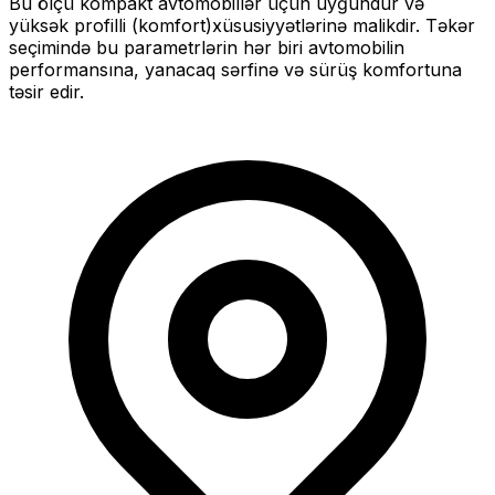
Bu ölçü
kompakt
avtomobillər üçün uyğundur və
yüksək profilli (komfort)
xüsusiyyətlərinə malikdir. Təkər
seçimində bu parametrlərin hər biri avtomobilin
performansına, yanacaq sərfinə və sürüş komfortuna
təsir edir.