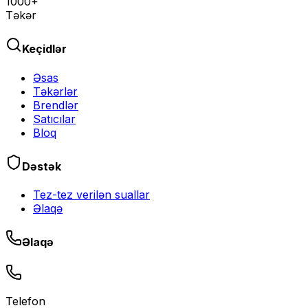
1000+
Təkər
Keçidlər
Əsas
Təkərlər
Brendlər
Satıcılar
Bloq
Dəstək
Tez-tez verilən suallar
Əlaqə
Əlaqə
Telefon