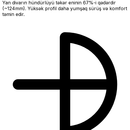
Yan divarın hündürlüyü təkər eninin
67
%-i qədərdir
(~
124
mm).
Yüksək profil daha yumşaq sürüş və komfort
təmin edir.