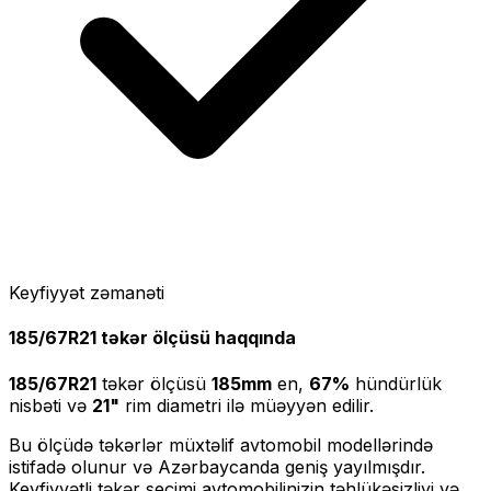
Keyfiyyət zəmanəti
185/67R21
təkər ölçüsü haqqında
185/67R21
təkər ölçüsü
185
mm
en,
67
%
hündürlük
nisbəti və
21
"
rim diametri ilə müəyyən edilir.
Bu ölçüdə təkərlər müxtəlif avtomobil modellərində
istifadə olunur və Azərbaycanda geniş yayılmışdır.
Keyfiyyətli təkər seçimi avtomobilinizin təhlükəsizliyi və