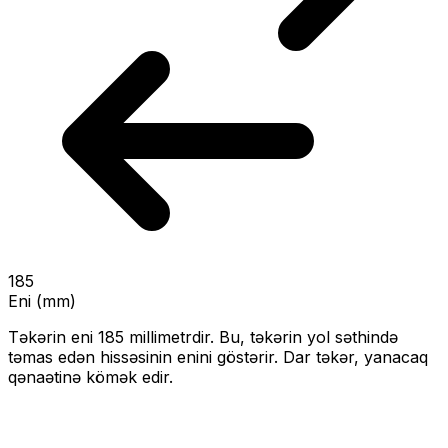
185
Eni (mm)
Təkərin eni
185
millimetrdir. Bu, təkərin yol səthində
təmas edən hissəsinin enini göstərir.
Dar təkər, yanacaq
qənaətinə kömək edir.