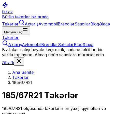
tkr.az
Bütün təkərlər bir arada
Təkərlər
Axtarış
Avtomobil
Brendlər
Satıcılar
Bloq
Əlaqə
Menyunu aç
Təkərlər
Axtarış
Avtomobil
Brendlər
Satıcılar
Bloq
Əlaqə
Biz təkər satışı həyata keçirmirik, sadəcə təklifləri bir
yerdə toplayırıq. Almaq üçün satıcılara müraciət edin.
Ətraflı
Ana Səhifə
Təkərlər
185/67R21
185/67R21
Təkərlər
185/67R21
ölçüsündə təkərlərin ən yaxşı qiymətləri və
geniş seçimi