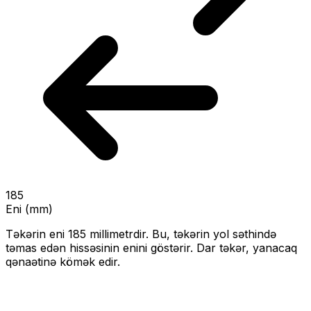
185
Eni (mm)
Təkərin eni
185
millimetrdir. Bu, təkərin yol səthində
təmas edən hissəsinin enini göstərir.
Dar təkər, yanacaq
qənaətinə kömək edir.