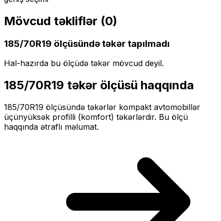
Mövcud təkliflər (
0
)
185/70R19
ölçüsündə təkər tapılmadı
Hal-hazırda bu ölçüdə təkər mövcud deyil.
185/70R19
təkər ölçüsü haqqında
185/70R19
ölçüsündə təkərlər
kompakt
avtomobillər
üçün
yüksək profilli (komfort)
təkərlərdir. Bu ölçü
haqqında ətraflı məlumat.