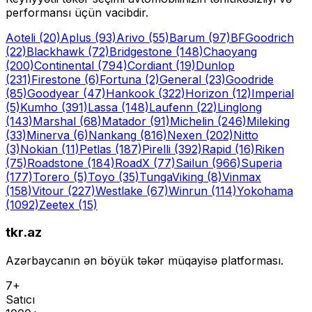
performansı üçün vacibdir.
Aoteli
(20)
Aplus
(93)
Arivo
(55)
Barum
(97)
BFGoodrich
(22)
Blackhawk
(72)
Bridgestone
(148)
Chaoyang
(200)
Continental
(794)
Cordiant
(19)
Dunlop
(231)
Firestone
(6)
Fortuna
(2)
General
(23)
Goodride
(85)
Goodyear
(47)
Hankook
(322)
Horizon
(12)
Imperial
(5)
Kumho
(391)
Lassa
(148)
Laufenn
(22)
Linglong
(143)
Marshal
(68)
Matador
(91)
Michelin
(246)
Mileking
(33)
Minerva
(6)
Nankang
(816)
Nexen
(202)
Nitto
(3)
Nokian
(11)
Petlas
(187)
Pirelli
(392)
Rapid
(16)
Riken
(75)
Roadstone
(184)
RoadX
(77)
Sailun
(966)
Superia
(177)
Torero
(5)
Toyo
(35)
Tunga
Viking
(8)
Vinmax
(158)
Vitour
(227)
Westlake
(67)
Winrun
(114)
Yokohama
(1092)
Zeetex
(15)
tkr.az
Azərbaycanın ən böyük təkər müqayisə platforması.
7+
Satıcı