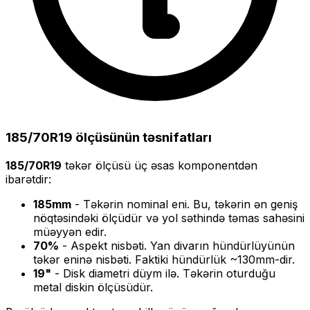
185/70R19
ölçüsünün təsnifatları
185/70R19
təkər ölçüsü üç əsas komponentdən
ibarətdir:
185
mm
- Təkərin nominal eni. Bu, təkərin ən geniş
nöqtəsindəki ölçüdür və yol səthində təmas sahəsini
müəyyən edir.
70
%
- Aspekt nisbəti. Yan divarın hündürlüyünün
təkər eninə nisbəti. Faktiki hündürlük ~
130
mm-dir.
19
"
- Disk diametri düym ilə. Təkərin oturduğu
metal diskin ölçüsüdür.