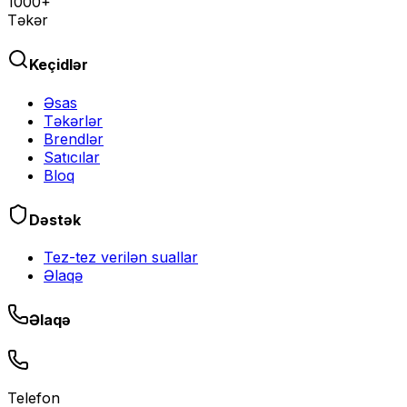
1000+
Təkər
Keçidlər
Əsas
Təkərlər
Brendlər
Satıcılar
Bloq
Dəstək
Tez-tez verilən suallar
Əlaqə
Əlaqə
Telefon