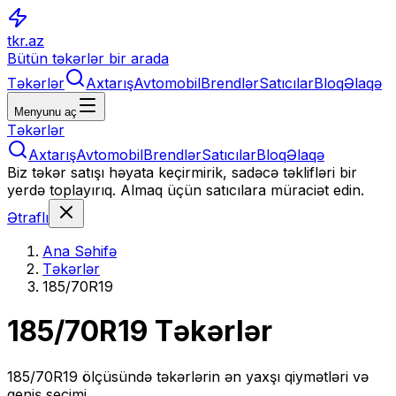
tkr.az
Bütün təkərlər bir arada
Təkərlər
Axtarış
Avtomobil
Brendlər
Satıcılar
Bloq
Əlaqə
Menyunu aç
Təkərlər
Axtarış
Avtomobil
Brendlər
Satıcılar
Bloq
Əlaqə
Biz təkər satışı həyata keçirmirik, sadəcə təklifləri bir
yerdə toplayırıq. Almaq üçün satıcılara müraciət edin.
Ətraflı
Ana Səhifə
Təkərlər
185/70R19
185/70R19
Təkərlər
185/70R19
ölçüsündə təkərlərin ən yaxşı qiymətləri və
geniş seçimi