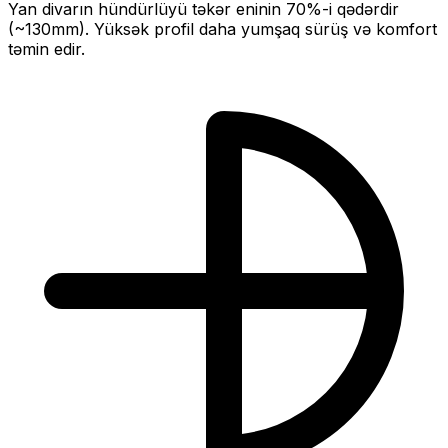
Yan divarın hündürlüyü təkər eninin
70
%-i qədərdir
(~
130
mm).
Yüksək profil daha yumşaq sürüş və komfort
təmin edir.