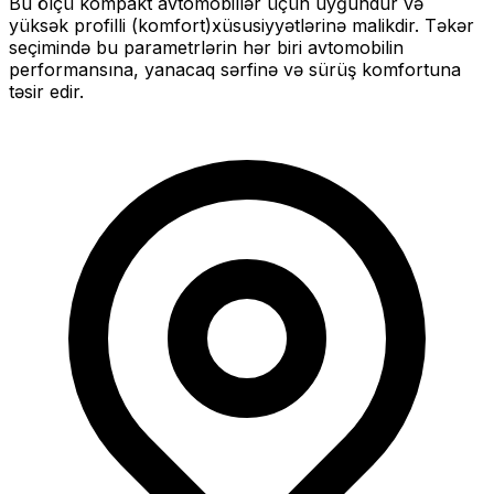
Bu ölçü
kompakt
avtomobillər üçün uyğundur və
yüksək profilli (komfort)
xüsusiyyətlərinə malikdir. Təkər
seçimində bu parametrlərin hər biri avtomobilin
performansına, yanacaq sərfinə və sürüş komfortuna
təsir edir.