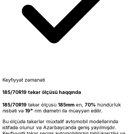
Keyfiyyət zəmanəti
185/70R19
təkər ölçüsü haqqında
185/70R19
təkər ölçüsü
185
mm
en,
70
%
hündürlük
nisbəti və
19
"
rim diametri ilə müəyyən edilir.
Bu ölçüdə təkərlər müxtəlif avtomobil modellərində
istifadə olunur və Azərbaycanda geniş yayılmışdır.
Keyfiyyətli təkər seçimi avtomobilinizin təhlükəsizliyi və