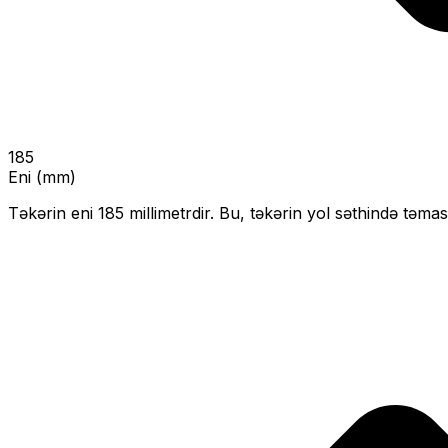
185
Eni (mm)
Təkərin eni
185
millimetrdir. Bu, təkərin yol səthində təmas