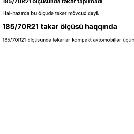
185/70R21
ölçüsündə təkər tapılmadı
Hal-hazırda bu ölçüdə təkər mövcud deyil.
185/70R21
təkər ölçüsü haqqında
185/70R21
ölçüsündə təkərlər
kompakt
avtomobillər üçü