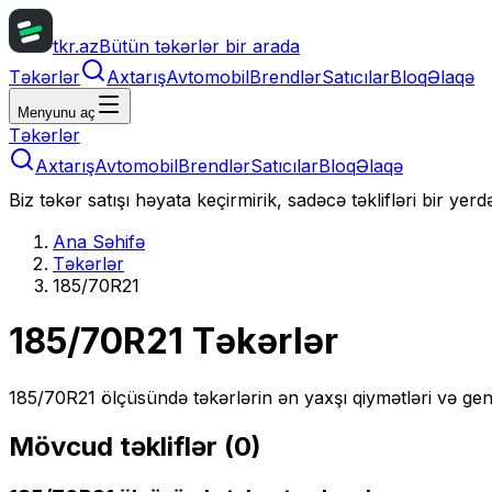
tkr.az
Bütün təkərlər bir arada
Təkərlər
Axtarış
Avtomobil
Brendlər
Satıcılar
Bloq
Əlaqə
Menyunu aç
Təkərlər
Axtarış
Avtomobil
Brendlər
Satıcılar
Bloq
Əlaqə
Biz təkər satışı həyata keçirmirik, sadəcə təklifləri bir yer
Ana Səhifə
Təkərlər
185/70R21
185/70R21
Təkərlər
185/70R21
ölçüsündə təkərlərin ən yaxşı qiymətləri və gen
Mövcud təkliflər (
0
)