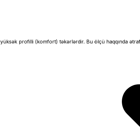
n
yüksək profilli (komfort)
təkərlərdir. Bu ölçü haqqında ətra