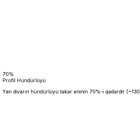
70
%
Profil Hündürlüyü
Yan divarın hündürlüyü təkər eninin
70
%-i qədərdir (~
130