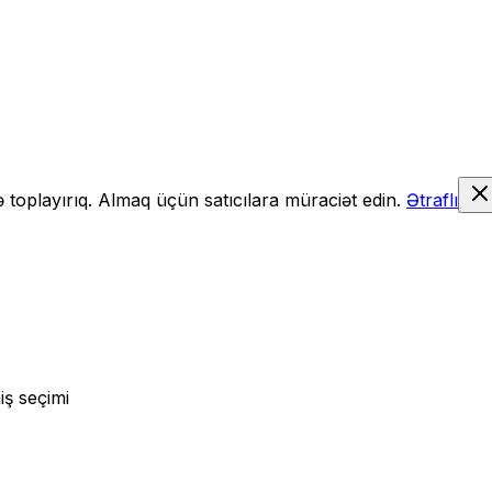
də toplayırıq. Almaq üçün satıcılara müraciət edin.
Ətraflı
iş seçimi