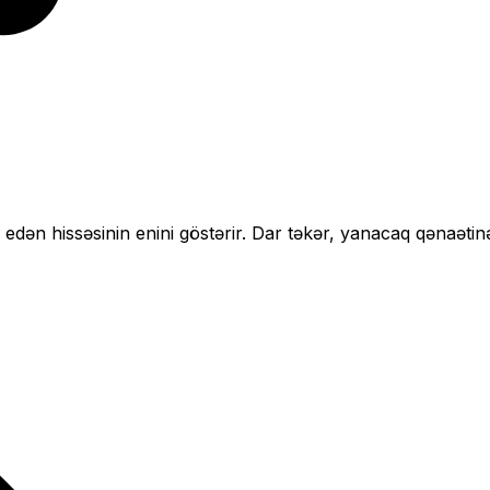
 edən hissəsinin enini göstərir.
Dar təkər, yanacaq qənaətin