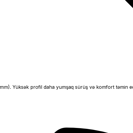
mm).
Yüksək profil daha yumşaq sürüş və komfort təmin ed