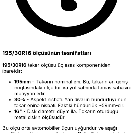
195/30R16
ölçüsünün təsnifatları
195/30R16
təkər ölçüsü üç əsas komponentdən
ibarətdir:
195
mm
- Təkərin nominal eni. Bu, təkərin ən geniş
nöqtəsindəki ölçüdür və yol səthində təmas sahəsini
müəyyən edir.
30
%
- Aspekt nisbəti. Yan divarın hündürlüyünün
təkər eninə nisbəti. Faktiki hündürlük ~
59
mm-dir.
16
"
- Disk diametri düym ilə. Təkərin oturduğu
metal diskin ölçüsüdür.
Bu ölçü
orta
avtomobillər üçün uyğundur və
aşağı