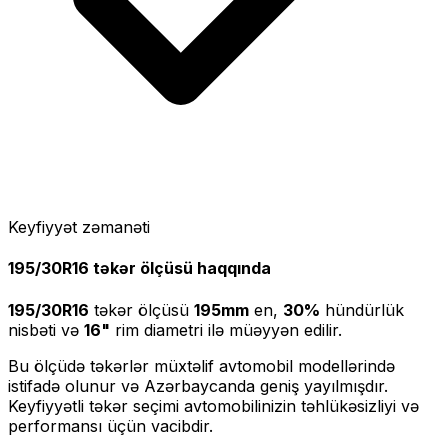
Keyfiyyət zəmanəti
195/30R16
təkər ölçüsü haqqında
195/30R16
təkər ölçüsü
195
mm
en,
30
%
hündürlük
nisbəti və
16
"
rim diametri ilə müəyyən edilir.
Bu ölçüdə təkərlər müxtəlif avtomobil modellərində
istifadə olunur və Azərbaycanda geniş yayılmışdır.
Keyfiyyətli təkər seçimi avtomobilinizin təhlükəsizliyi və
performansı üçün vacibdir.