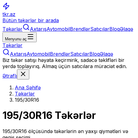
tkr.az
Bütün təkərlər bir arada
Təkərlər
Axtarış
Avtomobil
Brendlər
Satıcılar
Bloq
Əlaqə
Menyunu aç
Təkərlər
Axtarış
Avtomobil
Brendlər
Satıcılar
Bloq
Əlaqə
Biz təkər satışı həyata keçirmirik, sadəcə təklifləri bir
yerdə toplayırıq. Almaq üçün satıcılara müraciət edin.
Ətraflı
Ana Səhifə
Təkərlər
195/30R16
195/30R16
Təkərlər
195/30R16
ölçüsündə təkərlərin ən yaxşı qiymətləri və
geniş seçimi