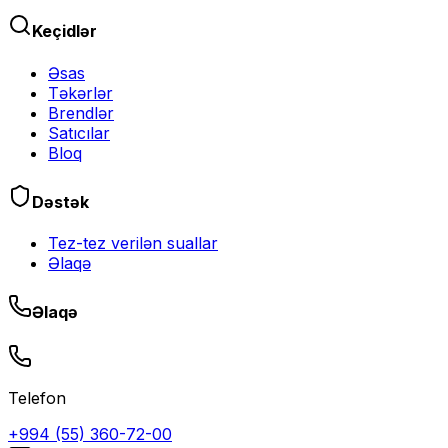
Keçidlər
Əsas
Təkərlər
Brendlər
Satıcılar
Bloq
Dəstək
Tez-tez verilən suallar
Əlaqə
Əlaqə
Telefon
+994 (55) 360-72-00