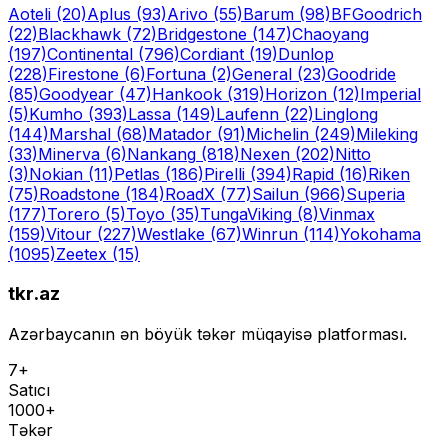
Aoteli
(20)
Aplus
(93)
Arivo
(55)
Barum
(98)
BFGoodrich
(22)
Blackhawk
(72)
Bridgestone
(147)
Chaoyang
(197)
Continental
(796)
Cordiant
(19)
Dunlop
(228)
Firestone
(6)
Fortuna
(2)
General
(23)
Goodride
(85)
Goodyear
(47)
Hankook
(319)
Horizon
(12)
Imperial
(5)
Kumho
(393)
Lassa
(149)
Laufenn
(22)
Linglong
(144)
Marshal
(68)
Matador
(91)
Michelin
(249)
Mileking
(33)
Minerva
(6)
Nankang
(818)
Nexen
(202)
Nitto
(3)
Nokian
(11)
Petlas
(186)
Pirelli
(394)
Rapid
(16)
Riken
(75)
Roadstone
(184)
RoadX
(77)
Sailun
(966)
Superia
(177)
Torero
(5)
Toyo
(35)
Tunga
Viking
(8)
Vinmax
(159)
Vitour
(227)
Westlake
(67)
Winrun
(114)
Yokohama
(1095)
Zeetex
(15)
tkr.az
Azərbaycanın ən böyük təkər müqayisə platforması.
7+
Satıcı
1000+
Təkər