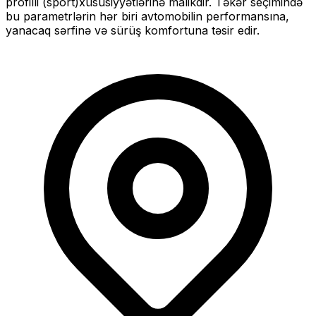
profilli (sport)
xüsusiyyətlərinə malikdir. Təkər seçimində
bu parametrlərin hər biri avtomobilin performansına,
yanacaq sərfinə və sürüş komfortuna təsir edir.