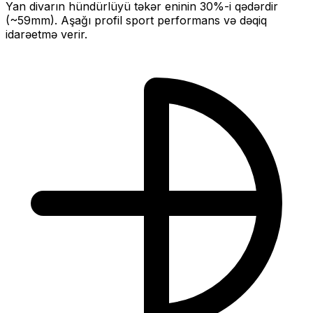
Yan divarın hündürlüyü təkər eninin
30
%-i qədərdir
(~
59
mm).
Aşağı profil sport performans və dəqiq
idarəetmə verir.