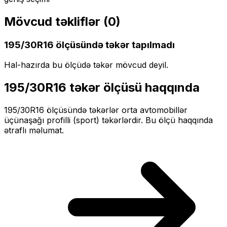
Mövcud təkliflər (
0
)
195/30R16
ölçüsündə təkər tapılmadı
Hal-hazırda bu ölçüdə təkər mövcud deyil.
195/30R16
təkər ölçüsü haqqında
195/30R16
ölçüsündə təkərlər
orta
avtomobillər
üçün
aşağı profilli (sport)
təkərlərdir. Bu ölçü haqqında
ətraflı məlumat.