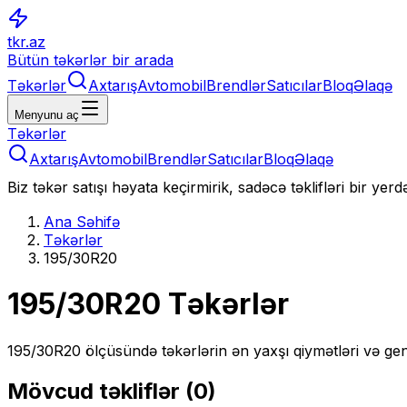
tkr.az
Bütün təkərlər bir arada
Təkərlər
Axtarış
Avtomobil
Brendlər
Satıcılar
Bloq
Əlaqə
Menyunu aç
Təkərlər
Axtarış
Avtomobil
Brendlər
Satıcılar
Bloq
Əlaqə
Biz təkər satışı həyata keçirmirik, sadəcə təklifləri bir yer
Ana Səhifə
Təkərlər
195/30R20
195/30R20
Təkərlər
195/30R20
ölçüsündə təkərlərin ən yaxşı qiymətləri və gen
Mövcud təkliflər (
0
)