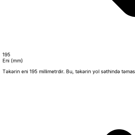
195
Eni (mm)
Təkərin eni
195
millimetrdir. Bu, təkərin yol səthində təmas