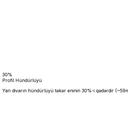
30
%
Profil Hündürlüyü
Yan divarın hündürlüyü təkər eninin
30
%-i qədərdir (~
59