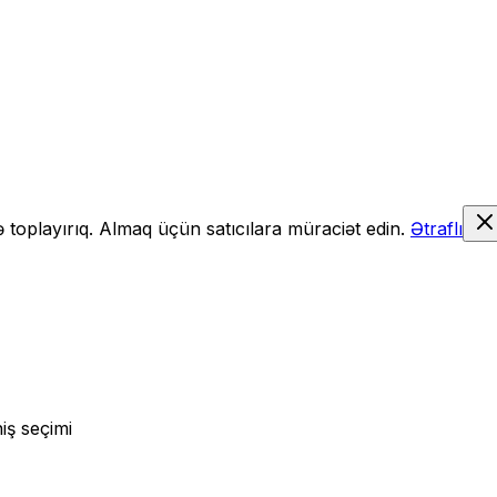
də toplayırıq. Almaq üçün satıcılara müraciət edin.
Ətraflı
iş seçimi