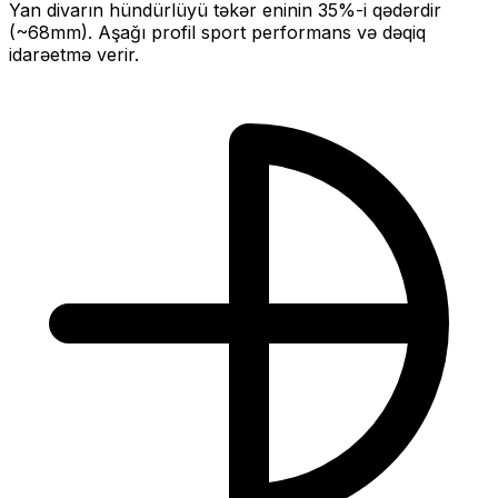
Yan divarın hündürlüyü təkər eninin
35
%-i qədərdir
(~
68
mm).
Aşağı profil sport performans və dəqiq
idarəetmə verir.