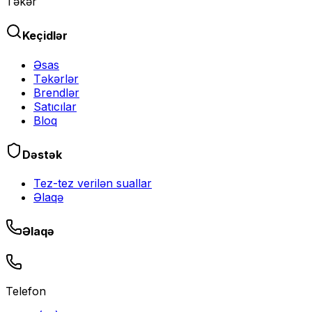
Təkər
Keçidlər
Əsas
Təkərlər
Brendlər
Satıcılar
Bloq
Dəstək
Tez-tez verilən suallar
Əlaqə
Əlaqə
Telefon