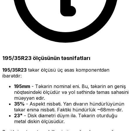
195/35R23
ölçüsünün təsnifatları
195/35R23
təkər ölçüsü üç əsas komponentdən
ibarətdir:
195
mm
- Təkərin nominal eni. Bu, təkərin ən geniş
nöqtəsindəki ölçüdür və yol səthində təmas sahəsini
müəyyən edir.
35
%
- Aspekt nisbəti. Yan divarın hündürlüyünün
təkər eninə nisbəti. Faktiki hündürlük ~
68
mm-dir.
23
"
- Disk diametri düym ilə. Təkərin oturduğu
metal diskin ölçüsüdür.