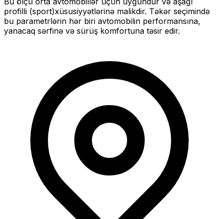
Bu ölçü
orta
avtomobillər üçün uyğundur və
aşağı
profilli (sport)
xüsusiyyətlərinə malikdir. Təkər seçimində
bu parametrlərin hər biri avtomobilin performansına,
yanacaq sərfinə və sürüş komfortuna təsir edir.