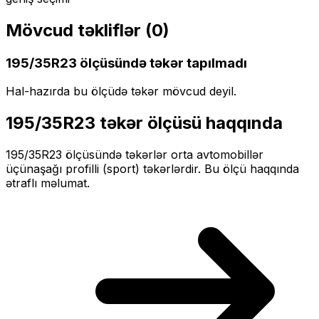
Mövcud təkliflər (
0
)
195/35R23
ölçüsündə təkər tapılmadı
Hal-hazırda bu ölçüdə təkər mövcud deyil.
195/35R23
təkər ölçüsü haqqında
195/35R23
ölçüsündə təkərlər
orta
avtomobillər
üçün
aşağı profilli (sport)
təkərlərdir. Bu ölçü haqqında
ətraflı məlumat.