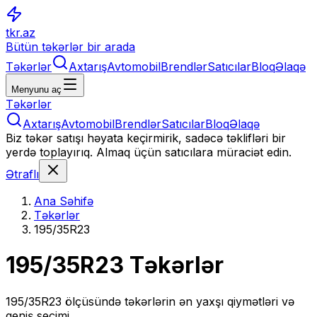
tkr.az
Bütün təkərlər bir arada
Təkərlər
Axtarış
Avtomobil
Brendlər
Satıcılar
Bloq
Əlaqə
Menyunu aç
Təkərlər
Axtarış
Avtomobil
Brendlər
Satıcılar
Bloq
Əlaqə
Biz təkər satışı həyata keçirmirik, sadəcə təklifləri bir
yerdə toplayırıq. Almaq üçün satıcılara müraciət edin.
Ətraflı
Ana Səhifə
Təkərlər
195/35R23
195/35R23
Təkərlər
195/35R23
ölçüsündə təkərlərin ən yaxşı qiymətləri və
geniş seçimi