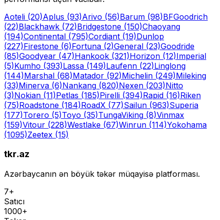
Aoteli
(20)
Aplus
(93)
Arivo
(56)
Barum
(98)
BFGoodrich
(22)
Blackhawk
(72)
Bridgestone
(150)
Chaoyang
(194)
Continental
(795)
Cordiant
(19)
Dunlop
(227)
Firestone
(6)
Fortuna
(2)
General
(23)
Goodride
(85)
Goodyear
(47)
Hankook
(321)
Horizon
(12)
Imperial
(5)
Kumho
(393)
Lassa
(149)
Laufenn
(22)
Linglong
(144)
Marshal
(68)
Matador
(92)
Michelin
(249)
Mileking
(33)
Minerva
(6)
Nankang
(820)
Nexen
(203)
Nitto
(3)
Nokian
(11)
Petlas
(185)
Pirelli
(394)
Rapid
(16)
Riken
(75)
Roadstone
(184)
RoadX
(77)
Sailun
(963)
Superia
(177)
Torero
(5)
Toyo
(35)
Tunga
Viking
(8)
Vinmax
(159)
Vitour
(228)
Westlake
(67)
Winrun
(114)
Yokohama
(1095)
Zeetex
(15)
tkr.az
Azərbaycanın ən böyük təkər müqayisə platforması.
7+
Satıcı
1000+