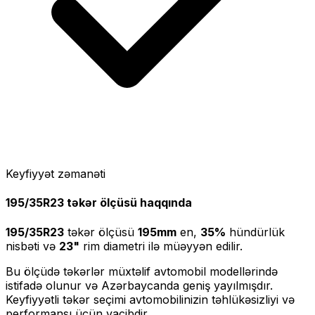
Keyfiyyət zəmanəti
195/35R23
təkər ölçüsü haqqında
195/35R23
təkər ölçüsü
195
mm
en,
35
%
hündürlük
nisbəti və
23
"
rim diametri ilə müəyyən edilir.
Bu ölçüdə təkərlər müxtəlif avtomobil modellərində
istifadə olunur və Azərbaycanda geniş yayılmışdır.
Keyfiyyətli təkər seçimi avtomobilinizin təhlükəsizliyi və
performansı üçün vacibdir.