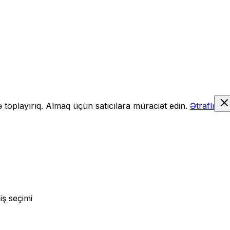
də toplayırıq. Almaq üçün satıcılara müraciət edin.
Ətraflı
iş seçimi