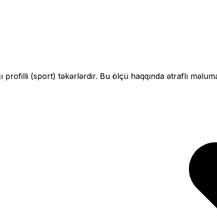
 profilli (sport)
təkərlərdir. Bu ölçü haqqında ətraflı məluma