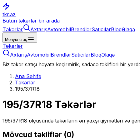
tkr.az
Bütün təkərlər bir arada
Təkərlər
Axtarış
Avtomobil
Brendlər
Satıcılar
Bloq
Əlaqə
Menyunu aç
Təkərlər
Axtarış
Avtomobil
Brendlər
Satıcılar
Bloq
Əlaqə
Biz təkər satışı həyata keçirmirik, sadəcə təklifləri bir yer
Ana Səhifə
Təkərlər
195/37R18
195/37R18
Təkərlər
195/37R18
ölçüsündə təkərlərin ən yaxşı qiymətləri və gen
Mövcud təkliflər (
0
)