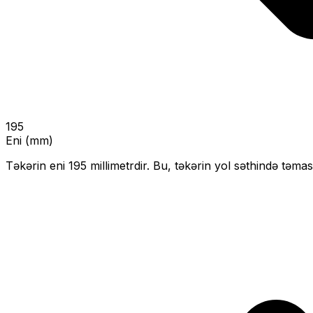
195
Eni (mm)
Təkərin eni
195
millimetrdir. Bu, təkərin yol səthində təmas