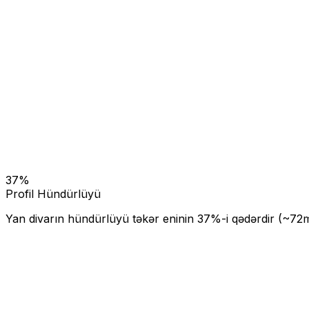
37
%
Profil Hündürlüyü
Yan divarın hündürlüyü təkər eninin
37
%-i qədərdir (~
72