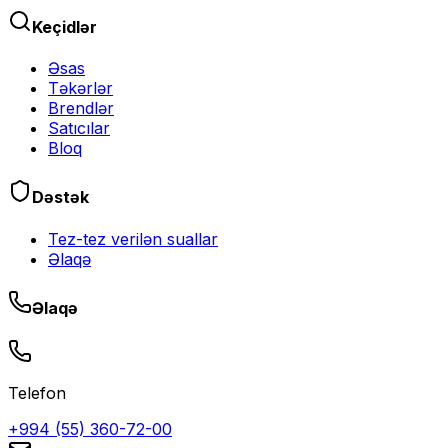
Keçidlər
Əsas
Təkərlər
Brendlər
Satıcılar
Bloq
Dəstək
Tez-tez verilən suallar
Əlaqə
Əlaqə
Telefon
+994 (55) 360-72-00