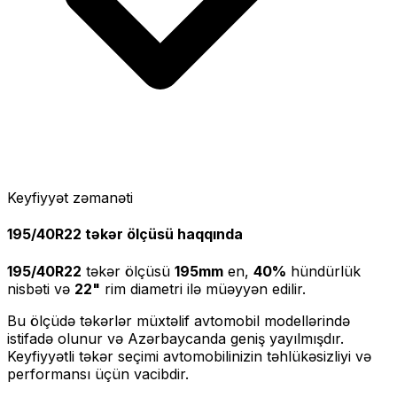
Keyfiyyət zəmanəti
195/40R22
təkər ölçüsü haqqında
195/40R22
təkər ölçüsü
195
mm
en,
40
%
hündürlük
nisbəti və
22
"
rim diametri ilə müəyyən edilir.
Bu ölçüdə təkərlər müxtəlif avtomobil modellərində
istifadə olunur və Azərbaycanda geniş yayılmışdır.
Keyfiyyətli təkər seçimi avtomobilinizin təhlükəsizliyi və
performansı üçün vacibdir.