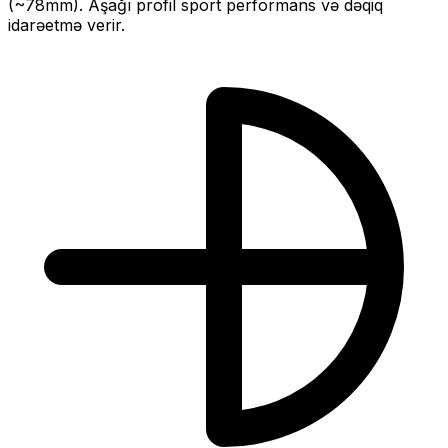
(~
78
mm).
Aşağı profil sport performans və dəqiq
idarəetmə verir.