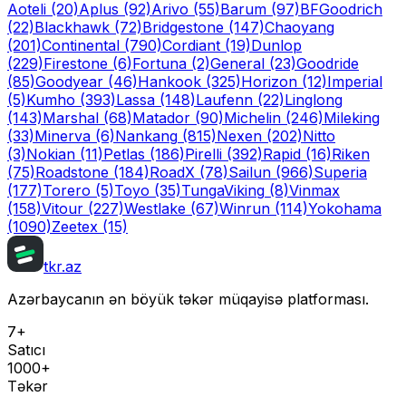
Aoteli
(20)
Aplus
(92)
Arivo
(55)
Barum
(97)
BFGoodrich
(22)
Blackhawk
(72)
Bridgestone
(147)
Chaoyang
(201)
Continental
(790)
Cordiant
(19)
Dunlop
(229)
Firestone
(6)
Fortuna
(2)
General
(23)
Goodride
(85)
Goodyear
(46)
Hankook
(325)
Horizon
(12)
Imperial
(5)
Kumho
(393)
Lassa
(148)
Laufenn
(22)
Linglong
(143)
Marshal
(68)
Matador
(90)
Michelin
(246)
Mileking
(33)
Minerva
(6)
Nankang
(815)
Nexen
(202)
Nitto
(3)
Nokian
(11)
Petlas
(186)
Pirelli
(392)
Rapid
(16)
Riken
(75)
Roadstone
(184)
RoadX
(78)
Sailun
(966)
Superia
(177)
Torero
(5)
Toyo
(35)
Tunga
Viking
(8)
Vinmax
(158)
Vitour
(227)
Westlake
(67)
Winrun
(114)
Yokohama
(1090)
Zeetex
(15)
tkr.az
Azərbaycanın ən böyük təkər müqayisə platforması.
7+
Satıcı
1000+
Təkər