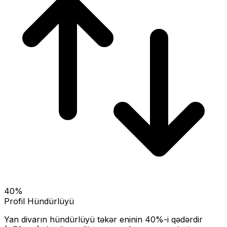
40
%
Profil Hündürlüyü
Yan divarın hündürlüyü təkər eninin
40
%-i qədərdir