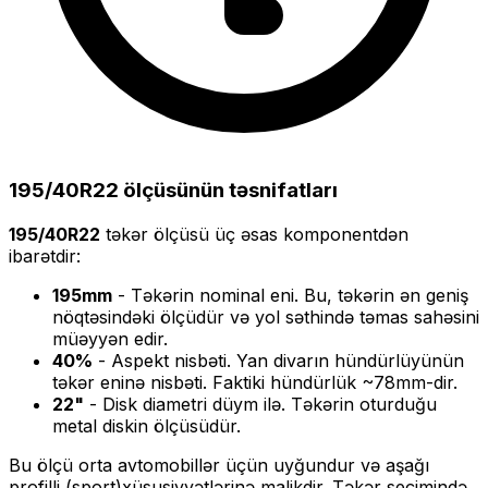
195/40R22
ölçüsünün təsnifatları
195/40R22
təkər ölçüsü üç əsas komponentdən
ibarətdir:
195
mm
- Təkərin nominal eni. Bu, təkərin ən geniş
nöqtəsindəki ölçüdür və yol səthində təmas sahəsini
müəyyən edir.
40
%
- Aspekt nisbəti. Yan divarın hündürlüyünün
təkər eninə nisbəti. Faktiki hündürlük ~
78
mm-dir.
22
"
- Disk diametri düym ilə. Təkərin oturduğu
metal diskin ölçüsüdür.
Bu ölçü
orta
avtomobillər üçün uyğundur və
aşağı
profilli (sport)
xüsusiyyətlərinə malikdir. Təkər seçimində