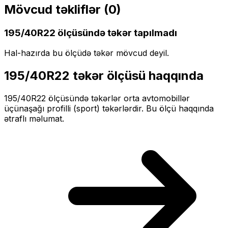
Mövcud təkliflər (
0
)
195/40R22
ölçüsündə təkər tapılmadı
Hal-hazırda bu ölçüdə təkər mövcud deyil.
195/40R22
təkər ölçüsü haqqında
195/40R22
ölçüsündə təkərlər
orta
avtomobillər
üçün
aşağı profilli (sport)
təkərlərdir. Bu ölçü haqqında
ətraflı məlumat.