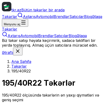
tkr.az
Bütün təkərlər bir arada
Təkərlər
Axtarış
Avtomobil
Brendlər
Satıcılar
Bloq
Əlaqə
Menyunu aç
Təkərlər
Axtarış
Avtomobil
Brendlər
Satıcılar
Bloq
Əlaqə
Biz təkər satışı həyata keçirmirik, sadəcə təklifləri bir
yerdə toplayırıq. Almaq üçün satıcılara müraciət edin.
Ətraflı
Ana Səhifə
Təkərlər
195/40R22
195/40R22
Təkərlər
195/40R22
ölçüsündə təkərlərin ən yaxşı qiymətləri və
geniş seçimi