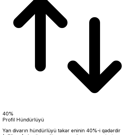
40
%
Profil Hündürlüyü
Yan divarın hündürlüyü təkər eninin
40
%-i qədərdir