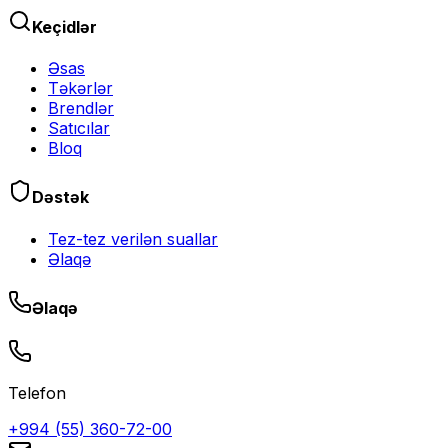
Keçidlər
Əsas
Təkərlər
Brendlər
Satıcılar
Bloq
Dəstək
Tez-tez verilən suallar
Əlaqə
Əlaqə
Telefon
+994 (55) 360-72-00