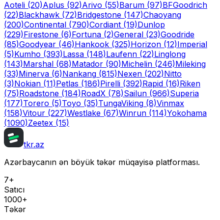
Aoteli
(20)
Aplus
(92)
Arivo
(55)
Barum
(97)
BFGoodrich
(22)
Blackhawk
(72)
Bridgestone
(147)
Chaoyang
(200)
Continental
(790)
Cordiant
(19)
Dunlop
(229)
Firestone
(6)
Fortuna
(2)
General
(23)
Goodride
(85)
Goodyear
(46)
Hankook
(325)
Horizon
(12)
Imperial
(5)
Kumho
(393)
Lassa
(148)
Laufenn
(22)
Linglong
(143)
Marshal
(68)
Matador
(90)
Michelin
(246)
Mileking
(33)
Minerva
(6)
Nankang
(815)
Nexen
(202)
Nitto
(3)
Nokian
(11)
Petlas
(186)
Pirelli
(392)
Rapid
(16)
Riken
(75)
Roadstone
(184)
RoadX
(78)
Sailun
(966)
Superia
(177)
Torero
(5)
Toyo
(35)
Tunga
Viking
(8)
Vinmax
(158)
Vitour
(227)
Westlake
(67)
Winrun
(114)
Yokohama
(1090)
Zeetex
(15)
tkr.az
Azərbaycanın ən böyük təkər müqayisə platforması.
7+
Satıcı
1000+
Təkər