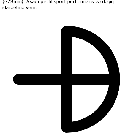
(~
78
mm).
Aşağı profil sport performans və dəqiq
idarəetmə verir.