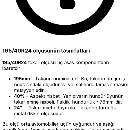
195/40R24
ölçüsünün təsnifatları
195/40R24
təkər ölçüsü üç əsas komponentdən
ibarətdir:
195
mm
- Təkərin nominal eni. Bu, təkərin ən geniş
nöqtəsindəki ölçüdür və yol səthində təmas sahəsini
müəyyən edir.
40
%
- Aspekt nisbəti. Yan divarın hündürlüyünün
təkər eninə nisbəti. Faktiki hündürlük ~
78
mm-dir.
24
"
- Disk diametri düym ilə. Təkərin oturduğu
metal diskin ölçüsüdür.
Bu ölçü
orta
avtomobillər üçün uyğundur və
aşağı
profilli (sport)
xüsusiyyətlərinə malikdir. Təkər seçimində