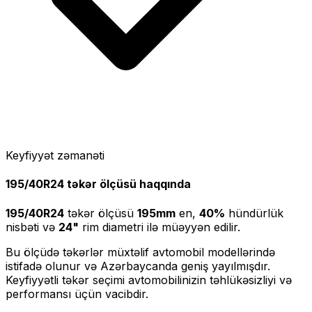
Keyfiyyət zəmanəti
195/40R24
təkər ölçüsü haqqında
195/40R24
təkər ölçüsü
195
mm
en,
40
%
hündürlük
nisbəti və
24
"
rim diametri ilə müəyyən edilir.
Bu ölçüdə təkərlər müxtəlif avtomobil modellərində
istifadə olunur və Azərbaycanda geniş yayılmışdır.
Keyfiyyətli təkər seçimi avtomobilinizin təhlükəsizliyi və
performansı üçün vacibdir.