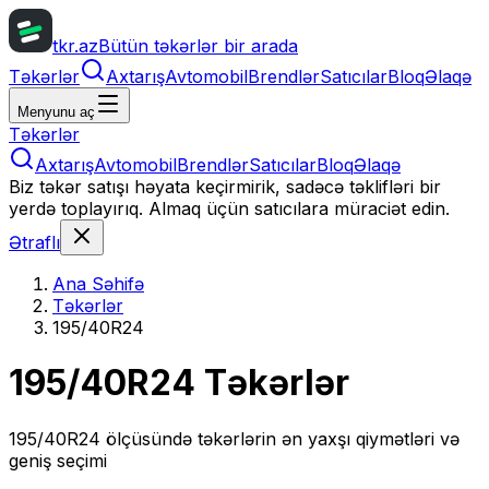
tkr.az
Bütün təkərlər bir arada
Təkərlər
Axtarış
Avtomobil
Brendlər
Satıcılar
Bloq
Əlaqə
Menyunu aç
Təkərlər
Axtarış
Avtomobil
Brendlər
Satıcılar
Bloq
Əlaqə
Biz təkər satışı həyata keçirmirik, sadəcə təklifləri bir
yerdə toplayırıq. Almaq üçün satıcılara müraciət edin.
Ətraflı
Ana Səhifə
Təkərlər
195/40R24
195/40R24
Təkərlər
195/40R24
ölçüsündə təkərlərin ən yaxşı qiymətləri və
geniş seçimi