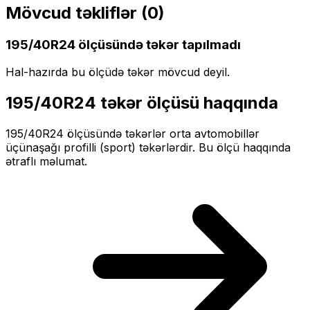
Mövcud təkliflər (
0
)
195/40R24
ölçüsündə təkər tapılmadı
Hal-hazırda bu ölçüdə təkər mövcud deyil.
195/40R24
təkər ölçüsü haqqında
195/40R24
ölçüsündə təkərlər
orta
avtomobillər
üçün
aşağı profilli (sport)
təkərlərdir. Bu ölçü haqqında
ətraflı məlumat.