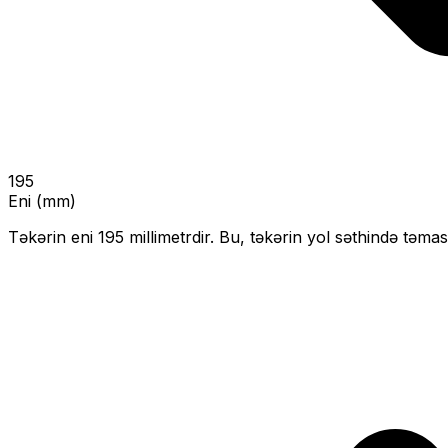
195
Eni (mm)
Təkərin eni
195
millimetrdir. Bu, təkərin yol səthində təmas