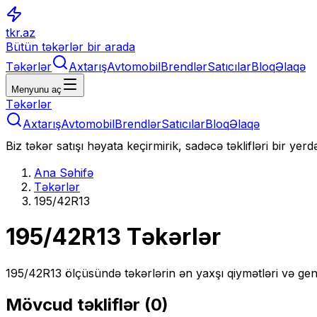
tkr.az
Bütün təkərlər bir arada
Təkərlər
Axtarış
Avtomobil
Brendlər
Satıcılar
Bloq
Əlaqə
Menyunu aç
Təkərlər
Axtarış
Avtomobil
Brendlər
Satıcılar
Bloq
Əlaqə
Biz təkər satışı həyata keçirmirik, sadəcə təklifləri bir yer
Ana Səhifə
Təkərlər
195/42R13
195/42R13
Təkərlər
195/42R13
ölçüsündə təkərlərin ən yaxşı qiymətləri və gen
Mövcud təkliflər (
0
)