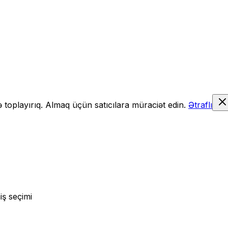
də toplayırıq. Almaq üçün satıcılara müraciət edin.
Ətraflı
iş seçimi