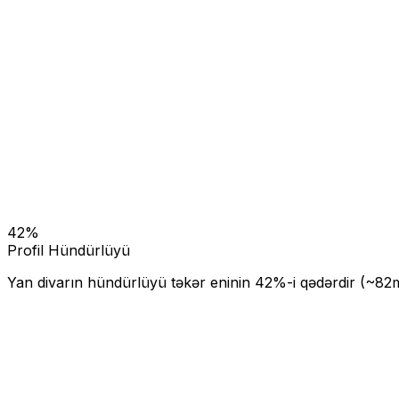
42
%
Profil Hündürlüyü
Yan divarın hündürlüyü təkər eninin
42
%-i qədərdir (~
82