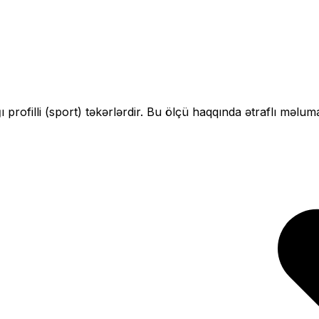
 profilli (sport)
təkərlərdir. Bu ölçü haqqında ətraflı məluma