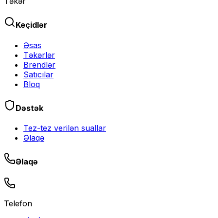
Təkər
Keçidlər
Əsas
Təkərlər
Brendlər
Satıcılar
Bloq
Dəstək
Tez-tez verilən suallar
Əlaqə
Əlaqə
Telefon