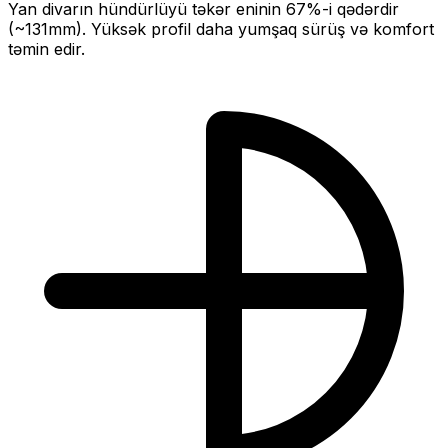
Yan divarın hündürlüyü təkər eninin
67
%-i qədərdir
(~
131
mm).
Yüksək profil daha yumşaq sürüş və komfort
təmin edir.