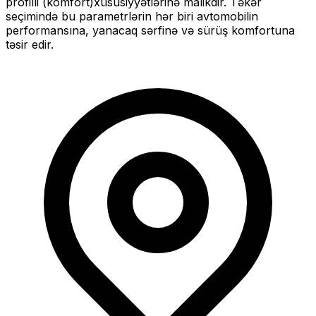
profilli (komfort)
xüsusiyyətlərinə malikdir. Təkər
seçimində bu parametrlərin hər biri avtomobilin
performansına, yanacaq sərfinə və sürüş komfortuna
təsir edir.