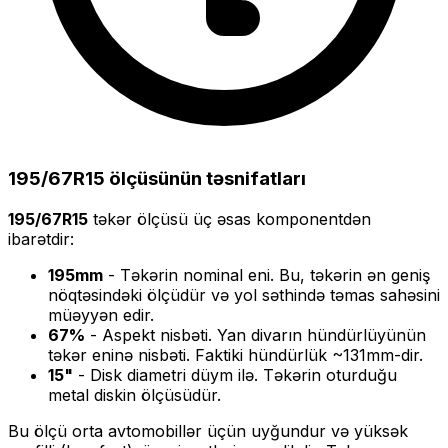
195/67R15
ölçüsünün təsnifatları
195/67R15
təkər ölçüsü üç əsas komponentdən
ibarətdir:
195
mm
- Təkərin nominal eni. Bu, təkərin ən geniş
nöqtəsindəki ölçüdür və yol səthində təmas sahəsini
müəyyən edir.
67
%
- Aspekt nisbəti. Yan divarın hündürlüyünün
təkər eninə nisbəti. Faktiki hündürlük ~
131
mm-dir.
15
"
- Disk diametri düym ilə. Təkərin oturduğu
metal diskin ölçüsüdür.
Bu ölçü
orta
avtomobillər üçün uyğundur və
yüksək