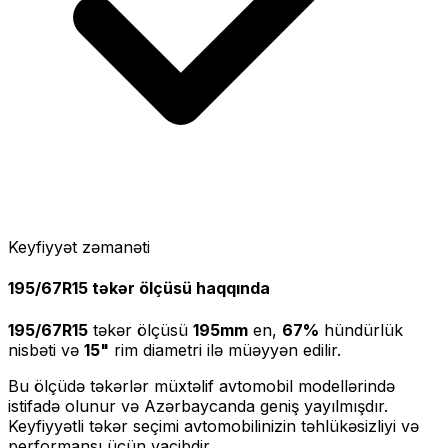
Keyfiyyət zəmanəti
195/67R15
təkər ölçüsü haqqında
195/67R15
təkər ölçüsü
195
mm
en,
67
%
hündürlük
nisbəti və
15
"
rim diametri ilə müəyyən edilir.
Bu ölçüdə təkərlər müxtəlif avtomobil modellərində
istifadə olunur və Azərbaycanda geniş yayılmışdır.
Keyfiyyətli təkər seçimi avtomobilinizin təhlükəsizliyi və
performansı üçün vacibdir.