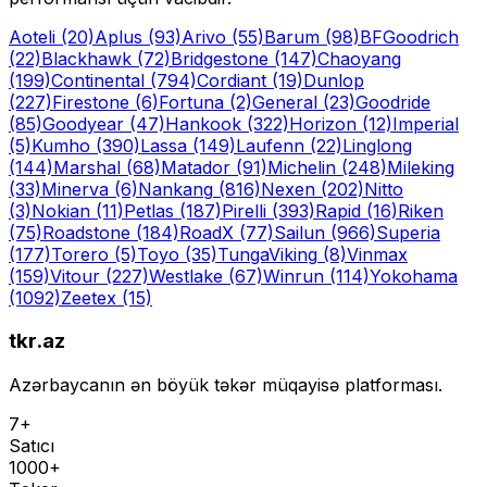
Aoteli
(20)
Aplus
(93)
Arivo
(55)
Barum
(98)
BFGoodrich
(22)
Blackhawk
(72)
Bridgestone
(147)
Chaoyang
(199)
Continental
(794)
Cordiant
(19)
Dunlop
(227)
Firestone
(6)
Fortuna
(2)
General
(23)
Goodride
(85)
Goodyear
(47)
Hankook
(322)
Horizon
(12)
Imperial
(5)
Kumho
(390)
Lassa
(149)
Laufenn
(22)
Linglong
(144)
Marshal
(68)
Matador
(91)
Michelin
(248)
Mileking
(33)
Minerva
(6)
Nankang
(816)
Nexen
(202)
Nitto
(3)
Nokian
(11)
Petlas
(187)
Pirelli
(393)
Rapid
(16)
Riken
(75)
Roadstone
(184)
RoadX
(77)
Sailun
(966)
Superia
(177)
Torero
(5)
Toyo
(35)
Tunga
Viking
(8)
Vinmax
(159)
Vitour
(227)
Westlake
(67)
Winrun
(114)
Yokohama
(1092)
Zeetex
(15)
tkr.az
Azərbaycanın ən böyük təkər müqayisə platforması.
7+
Satıcı
1000+