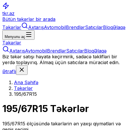
tkr.az
Bütün təkərlər bir arada
Təkərlər
Axtarış
Avtomobil
Brendlər
Satıcılar
Bloq
Əlaqə
Menyunu aç
Təkərlər
Axtarış
Avtomobil
Brendlər
Satıcılar
Bloq
Əlaqə
Biz təkər satışı həyata keçirmirik, sadəcə təklifləri bir
yerdə toplayırıq. Almaq üçün satıcılara müraciət edin.
Ətraflı
Ana Səhifə
Təkərlər
195/67R15
195/67R15
Təkərlər
195/67R15
ölçüsündə təkərlərin ən yaxşı qiymətləri və
geniş seçimi