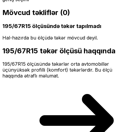
Mövcud təkliflər (
0
)
195/67R15
ölçüsündə təkər tapılmadı
Hal-hazırda bu ölçüdə təkər mövcud deyil.
195/67R15
təkər ölçüsü haqqında
195/67R15
ölçüsündə təkərlər
orta
avtomobillər
üçün
yüksək profilli (komfort)
təkərlərdir. Bu ölçü
haqqında ətraflı məlumat.