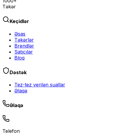
1000+
Təkər
Keçidlər
Əsas
Təkərlər
Brendlər
Satıcılar
Bloq
Dəstək
Tez-tez verilən suallar
Əlaqə
Əlaqə
Telefon