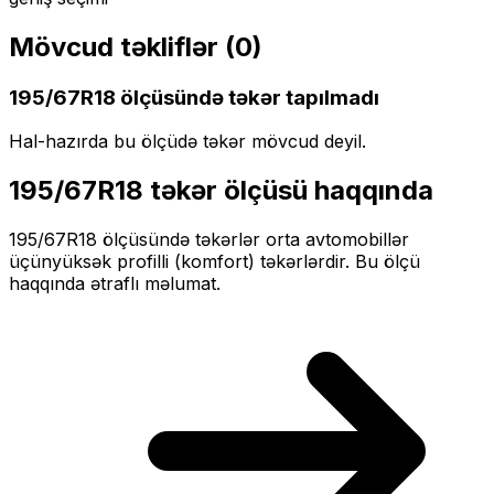
Mövcud təkliflər (
0
)
195/67R18
ölçüsündə təkər tapılmadı
Hal-hazırda bu ölçüdə təkər mövcud deyil.
195/67R18
təkər ölçüsü haqqında
195/67R18
ölçüsündə təkərlər
orta
avtomobillər
üçün
yüksək profilli (komfort)
təkərlərdir. Bu ölçü
haqqında ətraflı məlumat.