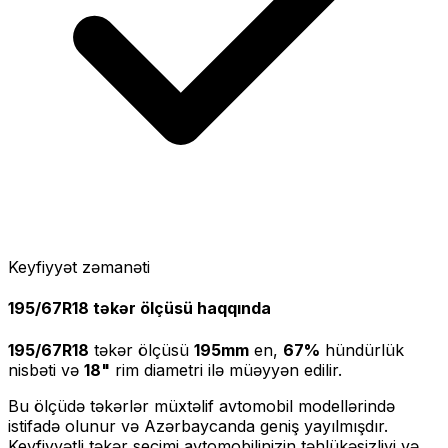
Keyfiyyət zəmanəti
195/67R18
təkər ölçüsü haqqında
195/67R18
təkər ölçüsü
195
mm
en,
67
%
hündürlük
nisbəti və
18
"
rim diametri ilə müəyyən edilir.
Bu ölçüdə təkərlər müxtəlif avtomobil modellərində
istifadə olunur və Azərbaycanda geniş yayılmışdır.
Keyfiyyətli təkər seçimi avtomobilinizin təhlükəsizliyi və