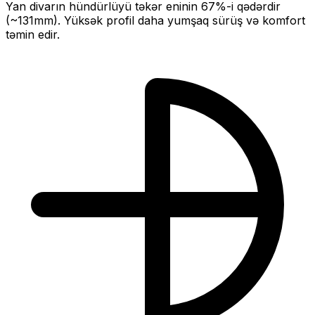
Yan divarın hündürlüyü təkər eninin
67
%-i qədərdir
(~
131
mm).
Yüksək profil daha yumşaq sürüş və komfort
təmin edir.