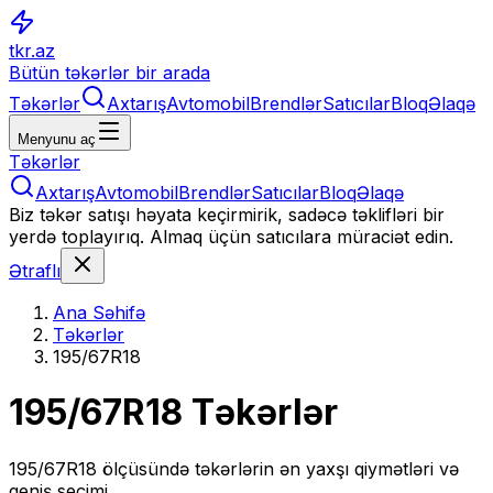
tkr.az
Bütün təkərlər bir arada
Təkərlər
Axtarış
Avtomobil
Brendlər
Satıcılar
Bloq
Əlaqə
Menyunu aç
Təkərlər
Axtarış
Avtomobil
Brendlər
Satıcılar
Bloq
Əlaqə
Biz təkər satışı həyata keçirmirik, sadəcə təklifləri bir
yerdə toplayırıq. Almaq üçün satıcılara müraciət edin.
Ətraflı
Ana Səhifə
Təkərlər
195/67R18
195/67R18
Təkərlər
195/67R18
ölçüsündə təkərlərin ən yaxşı qiymətləri və
geniş seçimi