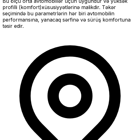
Bu ölçü
orta
avtomobillər üçün uyğundur və
yüksək
profilli (komfort)
xüsusiyyətlərinə malikdir. Təkər
seçimində bu parametrlərin hər biri avtomobilin
performansına, yanacaq sərfinə və sürüş komfortuna
təsir edir.