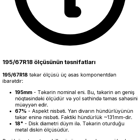
195/67R18
ölçüsünün təsnifatları
195/67R18
təkər ölçüsü üç əsas komponentdən
ibarətdir:
195
mm
- Təkərin nominal eni. Bu, təkərin ən geniş
nöqtəsindəki ölçüdür və yol səthində təmas sahəsini
müəyyən edir.
67
%
- Aspekt nisbəti. Yan divarın hündürlüyünün
təkər eninə nisbəti. Faktiki hündürlük ~
131
mm-dir.
18
"
- Disk diametri düym ilə. Təkərin oturduğu
metal diskin ölçüsüdür.