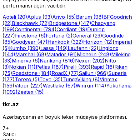
performansı üçün vacibdir.
Aoteli
(20)
Aplus
(93)
Arivo
(55)
Barum
(98)
BFGoodrich
(22)
Blackhawk
(72)
Bridgestone
(147)
Chaoyang
(199)
Continental
(794)
Cordiant
(19)
Dunlop
(227)
Firestone
(6)
Fortuna
(2)
General
(23)
Goodride
(85)
Goodyear
(47)
Hankook
(322)
Horizon
(12)
Imperial
(5)
Kumho
(390)
Lassa
(149)
Laufenn
(22)
Linglong
(144)
Marshal
(68)
Matador
(91)
Michelin
(248)
Mileking
(33)
Minerva
(6)
Nankang
(816)
Nexen
(202)
Nitto
(3)
Nokian
(11)
Petlas
(187)
Pirelli
(393)
Rapid
(16)
Riken
(75)
Roadstone
(184)
RoadX
(77)
Sailun
(966)
Superia
(177)
Torero
(5)
Toyo
(35)
Tunga
Viking
(8)
Vinmax
(159)
Vitour
(227)
Westlake
(67)
Winrun
(114)
Yokohama
(1092)
Zeetex
(15)
tkr.az
Azərbaycanın ən böyük təkər müqayisə platforması.
7+
Satıcı