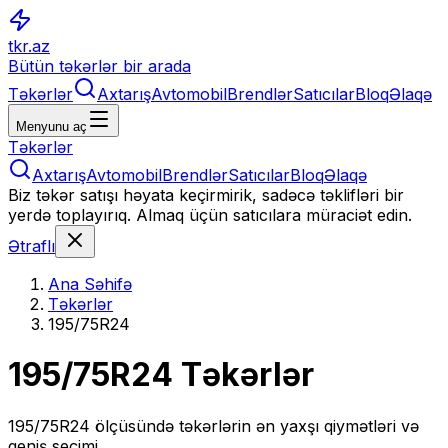
tkr.az
Bütün təkərlər bir arada
Təkərlər
Axtarış
Avtomobil
Brendlər
Satıcılar
Bloq
Əlaqə
Menyunu aç
Təkərlər
Axtarış
Avtomobil
Brendlər
Satıcılar
Bloq
Əlaqə
Biz təkər satışı həyata keçirmirik, sadəcə təklifləri bir
yerdə toplayırıq. Almaq üçün satıcılara müraciət edin.
Ətraflı
Ana Səhifə
Təkərlər
195/75R24
195/75R24
Təkərlər
195/75R24
ölçüsündə təkərlərin ən yaxşı qiymətləri və
geniş seçimi