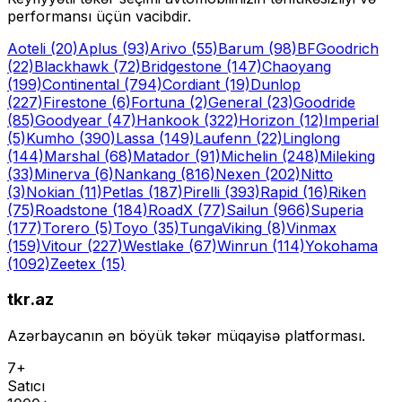
performansı üçün vacibdir.
Aoteli
(20)
Aplus
(93)
Arivo
(55)
Barum
(98)
BFGoodrich
(22)
Blackhawk
(72)
Bridgestone
(147)
Chaoyang
(199)
Continental
(794)
Cordiant
(19)
Dunlop
(227)
Firestone
(6)
Fortuna
(2)
General
(23)
Goodride
(85)
Goodyear
(47)
Hankook
(322)
Horizon
(12)
Imperial
(5)
Kumho
(390)
Lassa
(149)
Laufenn
(22)
Linglong
(144)
Marshal
(68)
Matador
(91)
Michelin
(248)
Mileking
(33)
Minerva
(6)
Nankang
(816)
Nexen
(202)
Nitto
(3)
Nokian
(11)
Petlas
(187)
Pirelli
(393)
Rapid
(16)
Riken
(75)
Roadstone
(184)
RoadX
(77)
Sailun
(966)
Superia
(177)
Torero
(5)
Toyo
(35)
Tunga
Viking
(8)
Vinmax
(159)
Vitour
(227)
Westlake
(67)
Winrun
(114)
Yokohama
(1092)
Zeetex
(15)
tkr.az
Azərbaycanın ən böyük təkər müqayisə platforması.
7+
Satıcı