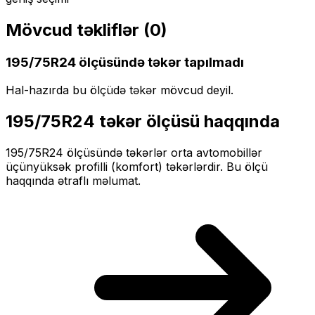
Mövcud təkliflər (
0
)
195/75R24
ölçüsündə təkər tapılmadı
Hal-hazırda bu ölçüdə təkər mövcud deyil.
195/75R24
təkər ölçüsü haqqında
195/75R24
ölçüsündə təkərlər
orta
avtomobillər
üçün
yüksək profilli (komfort)
təkərlərdir. Bu ölçü
haqqında ətraflı məlumat.