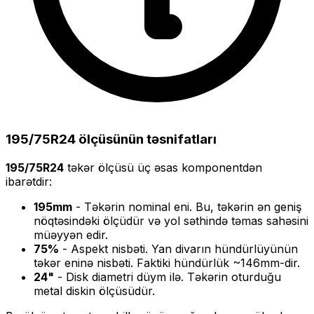
195/75R24
ölçüsünün təsnifatları
195/75R24
təkər ölçüsü üç əsas komponentdən
ibarətdir:
195
mm
- Təkərin nominal eni. Bu, təkərin ən geniş
nöqtəsindəki ölçüdür və yol səthində təmas sahəsini
müəyyən edir.
75
%
- Aspekt nisbəti. Yan divarın hündürlüyünün
təkər eninə nisbəti. Faktiki hündürlük ~
146
mm-dir.
24
"
- Disk diametri düym ilə. Təkərin oturduğu
metal diskin ölçüsüdür.