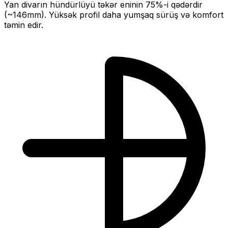
Yan divarın hündürlüyü təkər eninin
75
%-i qədərdir
(~
146
mm).
Yüksək profil daha yumşaq sürüş və komfort
təmin edir.