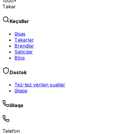
1000+
Təkər
Keçidlər
Əsas
Təkərlər
Brendlər
Satıcılar
Bloq
Dəstək
Tez-tez verilən suallar
Əlaqə
Əlaqə
Telefon