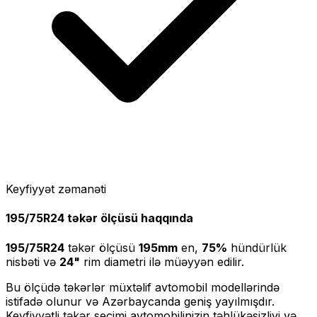
Keyfiyyət zəmanəti
195/75R24
təkər ölçüsü haqqında
195/75R24
təkər ölçüsü
195
mm
en,
75
%
hündürlük
nisbəti və
24
"
rim diametri ilə müəyyən edilir.
Bu ölçüdə təkərlər müxtəlif avtomobil modellərində
istifadə olunur və Azərbaycanda geniş yayılmışdır.
Keyfiyyətli təkər seçimi avtomobilinizin təhlükəsizliyi və