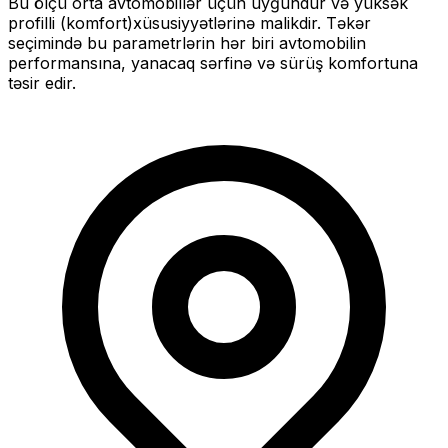
Bu ölçü
orta
avtomobillər üçün uyğundur və
yüksək
profilli (komfort)
xüsusiyyətlərinə malikdir. Təkər
seçimində bu parametrlərin hər biri avtomobilin
performansına, yanacaq sərfinə və sürüş komfortuna
təsir edir.