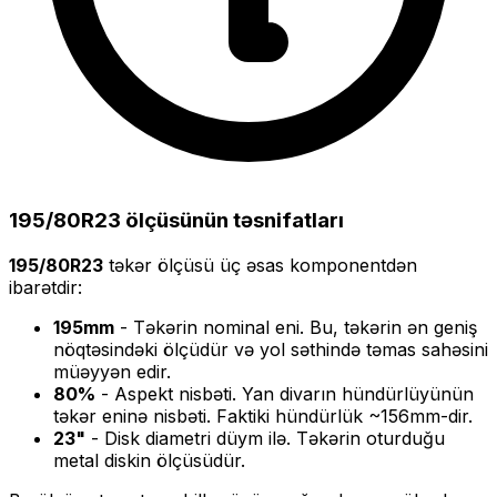
195/80R23
ölçüsünün təsnifatları
195/80R23
təkər ölçüsü üç əsas komponentdən
ibarətdir:
195
mm
- Təkərin nominal eni. Bu, təkərin ən geniş
nöqtəsindəki ölçüdür və yol səthində təmas sahəsini
müəyyən edir.
80
%
- Aspekt nisbəti. Yan divarın hündürlüyünün
təkər eninə nisbəti. Faktiki hündürlük ~
156
mm-dir.
23
"
- Disk diametri düym ilə. Təkərin oturduğu
metal diskin ölçüsüdür.