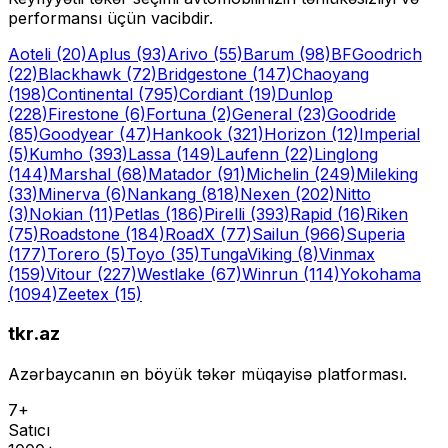
performansı üçün vacibdir.
Aoteli
(20)
Aplus
(93)
Arivo
(55)
Barum
(98)
BFGoodrich
(22)
Blackhawk
(72)
Bridgestone
(147)
Chaoyang
(198)
Continental
(795)
Cordiant
(19)
Dunlop
(228)
Firestone
(6)
Fortuna
(2)
General
(23)
Goodride
(85)
Goodyear
(47)
Hankook
(321)
Horizon
(12)
Imperial
(5)
Kumho
(393)
Lassa
(149)
Laufenn
(22)
Linglong
(144)
Marshal
(68)
Matador
(91)
Michelin
(249)
Mileking
(33)
Minerva
(6)
Nankang
(818)
Nexen
(202)
Nitto
(3)
Nokian
(11)
Petlas
(186)
Pirelli
(393)
Rapid
(16)
Riken
(75)
Roadstone
(184)
RoadX
(77)
Sailun
(966)
Superia
(177)
Torero
(5)
Toyo
(35)
Tunga
Viking
(8)
Vinmax
(159)
Vitour
(227)
Westlake
(67)
Winrun
(114)
Yokohama
(1094)
Zeetex
(15)
tkr.az
Azərbaycanın ən böyük təkər müqayisə platforması.
7+
Satıcı