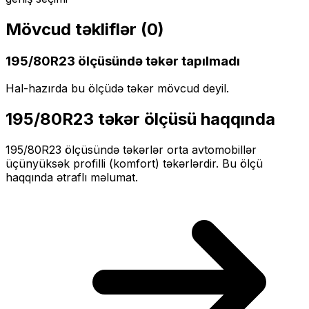
Mövcud təkliflər (
0
)
195/80R23
ölçüsündə təkər tapılmadı
Hal-hazırda bu ölçüdə təkər mövcud deyil.
195/80R23
təkər ölçüsü haqqında
195/80R23
ölçüsündə təkərlər
orta
avtomobillər
üçün
yüksək profilli (komfort)
təkərlərdir. Bu ölçü
haqqında ətraflı məlumat.