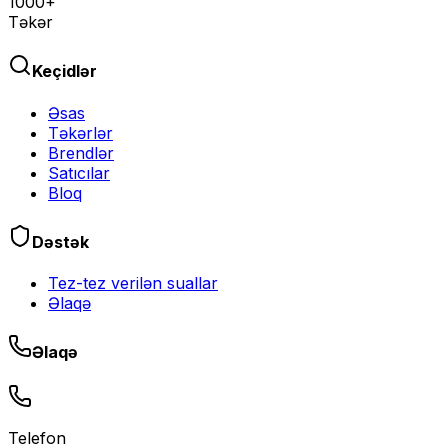
1000+
Təkər
Keçidlər
Əsas
Təkərlər
Brendlər
Satıcılar
Bloq
Dəstək
Tez-tez verilən suallar
Əlaqə
Əlaqə
Telefon