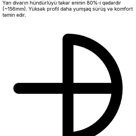
Yan divarın hündürlüyü təkər eninin
80
%-i qədərdir
(~
156
mm).
Yüksək profil daha yumşaq sürüş və komfort
təmin edir.