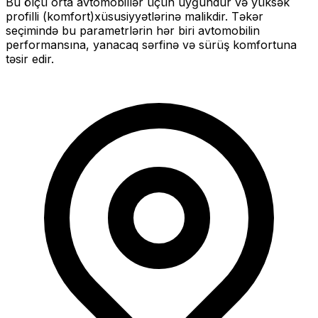
Bu ölçü
orta
avtomobillər üçün uyğundur və
yüksək
profilli (komfort)
xüsusiyyətlərinə malikdir. Təkər
seçimində bu parametrlərin hər biri avtomobilin
performansına, yanacaq sərfinə və sürüş komfortuna
təsir edir.