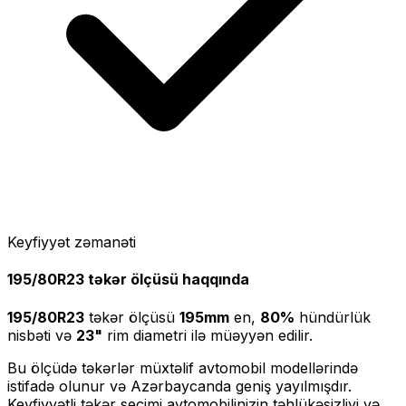
Keyfiyyət zəmanəti
195/80R23
təkər ölçüsü haqqında
195/80R23
təkər ölçüsü
195
mm
en,
80
%
hündürlük
nisbəti və
23
"
rim diametri ilə müəyyən edilir.
Bu ölçüdə təkərlər müxtəlif avtomobil modellərində
istifadə olunur və Azərbaycanda geniş yayılmışdır.
Keyfiyyətli təkər seçimi avtomobilinizin təhlükəsizliyi və