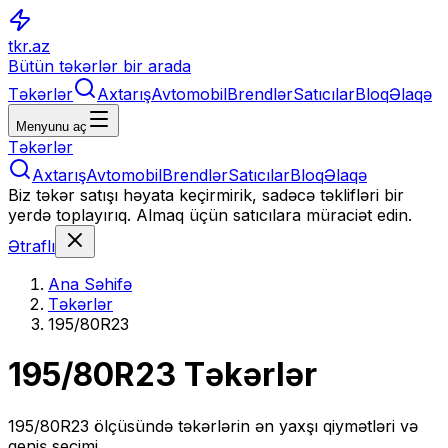
tkr.az
Bütün təkərlər bir arada
Təkərlər
Axtarış
Avtomobil
Brendlər
Satıcılar
Bloq
Əlaqə
Menyunu aç
Təkərlər
Axtarış
Avtomobil
Brendlər
Satıcılar
Bloq
Əlaqə
Biz təkər satışı həyata keçirmirik, sadəcə təklifləri bir
yerdə toplayırıq. Almaq üçün satıcılara müraciət edin.
Ətraflı
Ana Səhifə
Təkərlər
195/80R23
195/80R23
Təkərlər
195/80R23
ölçüsündə təkərlərin ən yaxşı qiymətləri və
geniş seçimi