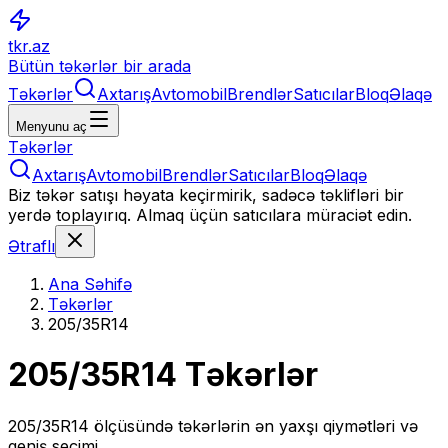
tkr.az
Bütün təkərlər bir arada
Təkərlər
Axtarış
Avtomobil
Brendlər
Satıcılar
Bloq
Əlaqə
Menyunu aç
Təkərlər
Axtarış
Avtomobil
Brendlər
Satıcılar
Bloq
Əlaqə
Biz təkər satışı həyata keçirmirik, sadəcə təklifləri bir
yerdə toplayırıq. Almaq üçün satıcılara müraciət edin.
Ətraflı
Ana Səhifə
Təkərlər
205/35R14
205/35R14
Təkərlər
205/35R14
ölçüsündə təkərlərin ən yaxşı qiymətləri və
geniş seçimi