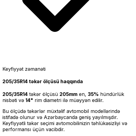
Keyfiyyət zəmanəti
205/35R14
təkər ölçüsü haqqında
205/35R14
təkər ölçüsü
205
mm
en,
35
%
hündürlük
nisbəti və
14
"
rim diametri ilə müəyyən edilir.
Bu ölçüdə təkərlər müxtəlif avtomobil modellərində
istifadə olunur və Azərbaycanda geniş yayılmışdır.
Keyfiyyətli təkər seçimi avtomobilinizin təhlükəsizliyi və
performansı üçün vacibdir.