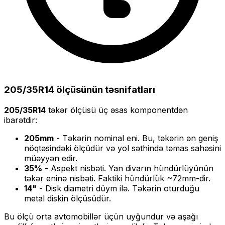
205/35R14
ölçüsünün təsnifatları
205/35R14
təkər ölçüsü üç əsas komponentdən
ibarətdir:
205
mm
- Təkərin nominal eni. Bu, təkərin ən geniş
nöqtəsindəki ölçüdür və yol səthində təmas sahəsini
müəyyən edir.
35
%
- Aspekt nisbəti. Yan divarın hündürlüyünün
təkər eninə nisbəti. Faktiki hündürlük ~
72
mm-dir.
14
"
- Disk diametri düym ilə. Təkərin oturduğu
metal diskin ölçüsüdür.
Bu ölçü
orta
avtomobillər üçün uyğundur və
aşağı