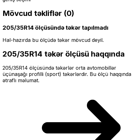
Mövcud təkliflər (
0
)
205/35R14
ölçüsündə təkər tapılmadı
Hal-hazırda bu ölçüdə təkər mövcud deyil.
205/35R14
təkər ölçüsü haqqında
205/35R14
ölçüsündə təkərlər
orta
avtomobillər
üçün
aşağı profilli (sport)
təkərlərdir. Bu ölçü haqqında
ətraflı məlumat.