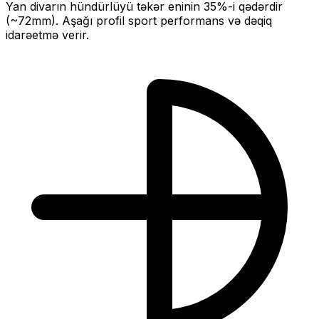
Yan divarın hündürlüyü təkər eninin
35
%-i qədərdir
(~
72
mm).
Aşağı profil sport performans və dəqiq
idarəetmə verir.