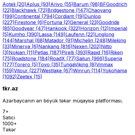
Aoteli
(20)
Aplus
(93)
Arivo
(55)
Barum
(98)
BFGoodrich
(22)
Blackhawk
(72)
Bridgestone
(147)
Chaoyang
(199)
Continental
(794)
Cordiant
(19)
Dunlop
(227)
Firestone
(6)
Fortuna
(2)
General
(23)
Goodride
(85)
Goodyear
(47)
Hankook
(322)
Horizon
(12)
Imperial
(5)
Kumho
(390)
Lassa
(149)
Laufenn
(22)
Linglong
(144)
Marshal
(68)
Matador
(91)
Michelin
(248)
Mileking
(33)
Minerva
(6)
Nankang
(816)
Nexen
(202)
Nitto
(3)
Nokian
(11)
Petlas
(187)
Pirelli
(393)
Rapid
(16)
Riken
(75)
Roadstone
(184)
RoadX
(77)
Sailun
(966)
Superia
(177)
Torero
(5)
Toyo
(35)
Tunga
Viking
(8)
Vinmax
(159)
Vitour
(227)
Westlake
(67)
Winrun
(114)
Yokohama
(1092)
Zeetex
(15)
tkr.az
Azərbaycanın ən böyük təkər müqayisə platforması.
7+
Satıcı
1000+
Təkər