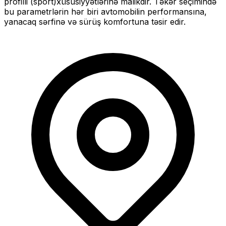
profilli (sport)
xüsusiyyətlərinə malikdir. Təkər seçimində
bu parametrlərin hər biri avtomobilin performansına,
yanacaq sərfinə və sürüş komfortuna təsir edir.