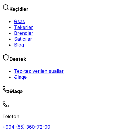
Keçidlər
Əsas
Təkərlər
Brendlər
Satıcılar
Bloq
Dəstək
Tez-tez verilən suallar
Əlaqə
Əlaqə
Telefon
+994 (55) 360-72-00