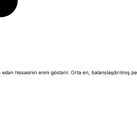
 edən hissəsinin enini göstərir.
Orta en, balanslaşdırılmış pe