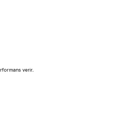
rformans verir.