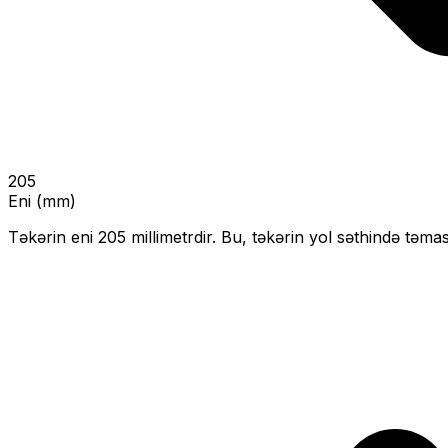
205
Eni (mm)
Təkərin eni
205
millimetrdir. Bu, təkərin yol səthində təmas