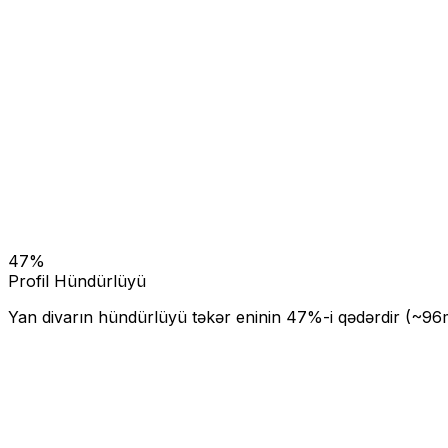
47
%
Profil Hündürlüyü
Yan divarın hündürlüyü təkər eninin
47
%-i qədərdir (~
96