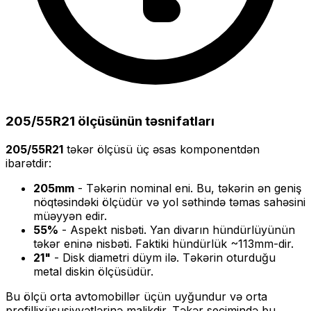
205/55R21
ölçüsünün təsnifatları
205/55R21
təkər ölçüsü üç əsas komponentdən
ibarətdir:
205
mm
- Təkərin nominal eni. Bu, təkərin ən geniş
nöqtəsindəki ölçüdür və yol səthində təmas sahəsini
müəyyən edir.
55
%
- Aspekt nisbəti. Yan divarın hündürlüyünün
təkər eninə nisbəti. Faktiki hündürlük ~
113
mm-dir.
21
"
- Disk diametri düym ilə. Təkərin oturduğu
metal diskin ölçüsüdür.
Bu ölçü
orta
avtomobillər üçün uyğundur və
orta
profilli
xüsusiyyətlərinə malikdir. Təkər seçimində bu