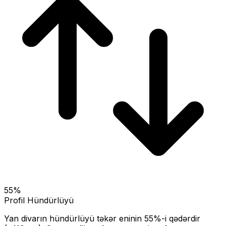
55
%
Profil Hündürlüyü
Yan divarın hündürlüyü təkər eninin
55
%-i qədərdir