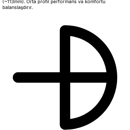
(~
113
mm).
Orta profil performans və komfortu
balanslaşdırır.