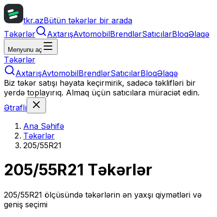
tkr.az
Bütün təkərlər bir arada
Təkərlər
Axtarış
Avtomobil
Brendlər
Satıcılar
Bloq
Əlaqə
Menyunu aç
Təkərlər
Axtarış
Avtomobil
Brendlər
Satıcılar
Bloq
Əlaqə
Biz təkər satışı həyata keçirmirik, sadəcə təklifləri bir
yerdə toplayırıq. Almaq üçün satıcılara müraciət edin.
Ətraflı
Ana Səhifə
Təkərlər
205/55R21
205/55R21
Təkərlər
205/55R21
ölçüsündə təkərlərin ən yaxşı qiymətləri və
geniş seçimi