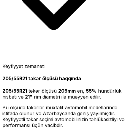
Keyfiyyət zəmanəti
205/55R21
təkər ölçüsü haqqında
205/55R21
təkər ölçüsü
205
mm
en,
55
%
hündürlük
nisbəti və
21
"
rim diametri ilə müəyyən edilir.
Bu ölçüdə təkərlər müxtəlif avtomobil modellərində
istifadə olunur və Azərbaycanda geniş yayılmışdır.
Keyfiyyətli təkər seçimi avtomobilinizin təhlükəsizliyi və
performansı üçün vacibdir.