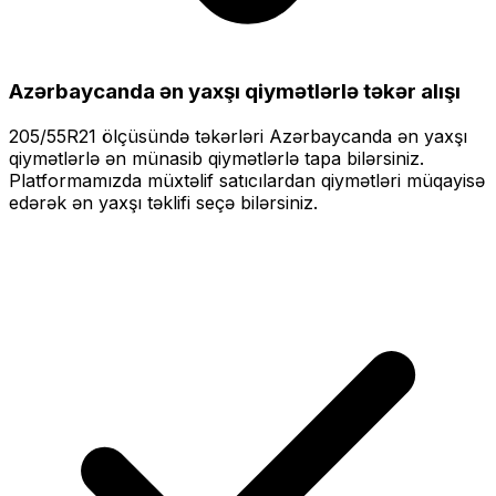
Azərbaycanda ən yaxşı qiymətlərlə
təkər alışı
205/55R21
ölçüsündə təkərləri
Azərbaycanda ən yaxşı
qiymətlərlə
ən münasib qiymətlərlə tapa bilərsiniz.
Platformamızda müxtəlif satıcılardan qiymətləri müqayisə
edərək ən yaxşı təklifi seçə bilərsiniz.