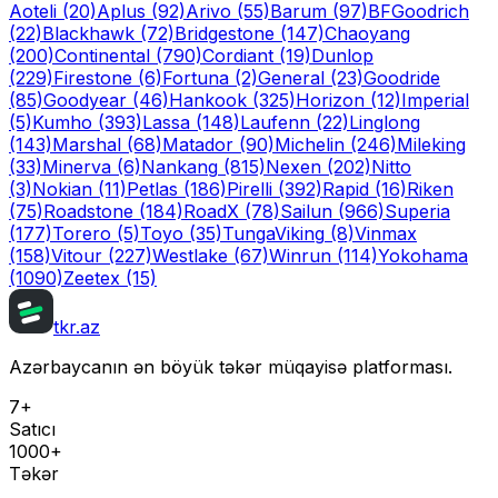
Aoteli
(20)
Aplus
(92)
Arivo
(55)
Barum
(97)
BFGoodrich
(22)
Blackhawk
(72)
Bridgestone
(147)
Chaoyang
(200)
Continental
(790)
Cordiant
(19)
Dunlop
(229)
Firestone
(6)
Fortuna
(2)
General
(23)
Goodride
(85)
Goodyear
(46)
Hankook
(325)
Horizon
(12)
Imperial
(5)
Kumho
(393)
Lassa
(148)
Laufenn
(22)
Linglong
(143)
Marshal
(68)
Matador
(90)
Michelin
(246)
Mileking
(33)
Minerva
(6)
Nankang
(815)
Nexen
(202)
Nitto
(3)
Nokian
(11)
Petlas
(186)
Pirelli
(392)
Rapid
(16)
Riken
(75)
Roadstone
(184)
RoadX
(78)
Sailun
(966)
Superia
(177)
Torero
(5)
Toyo
(35)
Tunga
Viking
(8)
Vinmax
(158)
Vitour
(227)
Westlake
(67)
Winrun
(114)
Yokohama
(1090)
Zeetex
(15)
tkr.az
Azərbaycanın ən böyük təkər müqayisə platforması.
7+
Satıcı
1000+
Təkər