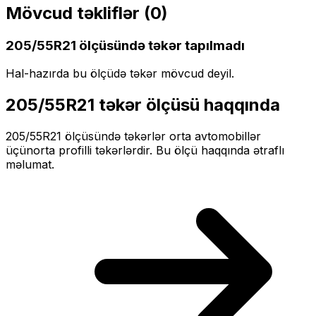
Mövcud təkliflər (
0
)
205/55R21
ölçüsündə təkər tapılmadı
Hal-hazırda bu ölçüdə təkər mövcud deyil.
205/55R21
təkər ölçüsü haqqında
205/55R21
ölçüsündə təkərlər
orta
avtomobillər
üçün
orta profilli
təkərlərdir. Bu ölçü haqqında ətraflı
məlumat.