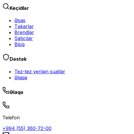
Keçidlər
Əsas
Təkərlər
Brendlər
Satıcılar
Bloq
Dəstək
Tez-tez verilən suallar
Əlaqə
Əlaqə
Telefon
+994 (55) 360-72-00