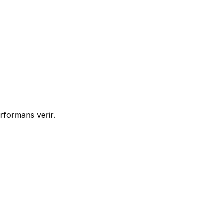
rformans verir.