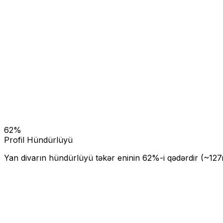
62
%
Profil Hündürlüyü
Yan divarın hündürlüyü təkər eninin
62
%-i qədərdir (~
127