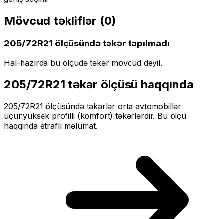
Mövcud təkliflər (
0
)
205/72R21
ölçüsündə təkər tapılmadı
Hal-hazırda bu ölçüdə təkər mövcud deyil.
205/72R21
təkər ölçüsü haqqında
205/72R21
ölçüsündə təkərlər
orta
avtomobillər
üçün
yüksək profilli (komfort)
təkərlərdir. Bu ölçü
haqqında ətraflı məlumat.