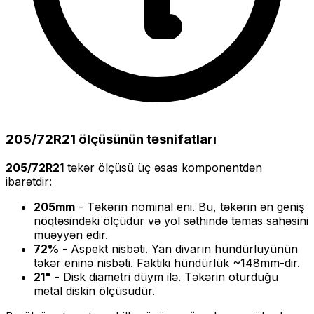
205/72R21
ölçüsünün təsnifatları
205/72R21
təkər ölçüsü üç əsas komponentdən
ibarətdir:
205
mm
- Təkərin nominal eni. Bu, təkərin ən geniş
nöqtəsindəki ölçüdür və yol səthində təmas sahəsini
müəyyən edir.
72
%
- Aspekt nisbəti. Yan divarın hündürlüyünün
təkər eninə nisbəti. Faktiki hündürlük ~
148
mm-dir.
21
"
- Disk diametri düym ilə. Təkərin oturduğu
metal diskin ölçüsüdür.