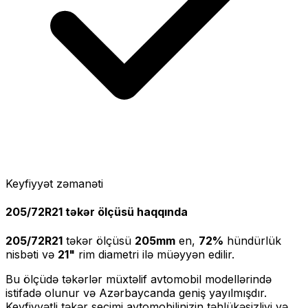
Keyfiyyət zəmanəti
205/72R21
təkər ölçüsü haqqında
205/72R21
təkər ölçüsü
205
mm
en,
72
%
hündürlük
nisbəti və
21
"
rim diametri ilə müəyyən edilir.
Bu ölçüdə təkərlər müxtəlif avtomobil modellərində
istifadə olunur və Azərbaycanda geniş yayılmışdır.
Keyfiyyətli təkər seçimi avtomobilinizin təhlükəsizliyi və