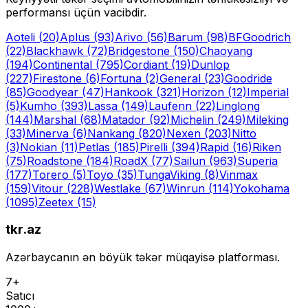
performansı üçün vacibdir.
Aoteli
(20)
Aplus
(93)
Arivo
(56)
Barum
(98)
BFGoodrich
(22)
Blackhawk
(72)
Bridgestone
(150)
Chaoyang
(194)
Continental
(795)
Cordiant
(19)
Dunlop
(227)
Firestone
(6)
Fortuna
(2)
General
(23)
Goodride
(85)
Goodyear
(47)
Hankook
(321)
Horizon
(12)
Imperial
(5)
Kumho
(393)
Lassa
(149)
Laufenn
(22)
Linglong
(144)
Marshal
(68)
Matador
(92)
Michelin
(249)
Mileking
(33)
Minerva
(6)
Nankang
(820)
Nexen
(203)
Nitto
(3)
Nokian
(11)
Petlas
(185)
Pirelli
(394)
Rapid
(16)
Riken
(75)
Roadstone
(184)
RoadX
(77)
Sailun
(963)
Superia
(177)
Torero
(5)
Toyo
(35)
Tunga
Viking
(8)
Vinmax
(159)
Vitour
(228)
Westlake
(67)
Winrun
(114)
Yokohama
(1095)
Zeetex
(15)
tkr.az
Azərbaycanın ən böyük təkər müqayisə platforması.
7+
Satıcı