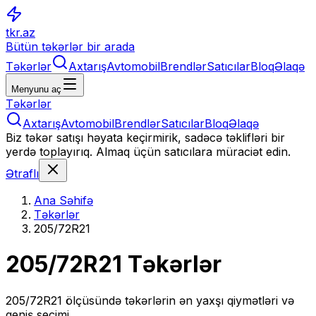
tkr.az
Bütün təkərlər bir arada
Təkərlər
Axtarış
Avtomobil
Brendlər
Satıcılar
Bloq
Əlaqə
Menyunu aç
Təkərlər
Axtarış
Avtomobil
Brendlər
Satıcılar
Bloq
Əlaqə
Biz təkər satışı həyata keçirmirik, sadəcə təklifləri bir
yerdə toplayırıq. Almaq üçün satıcılara müraciət edin.
Ətraflı
Ana Səhifə
Təkərlər
205/72R21
205/72R21
Təkərlər
205/72R21
ölçüsündə təkərlərin ən yaxşı qiymətləri və
geniş seçimi