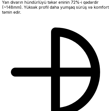
Yan divarın hündürlüyü təkər eninin
72
%-i qədərdir
(~
148
mm).
Yüksək profil daha yumşaq sürüş və komfort
təmin edir.