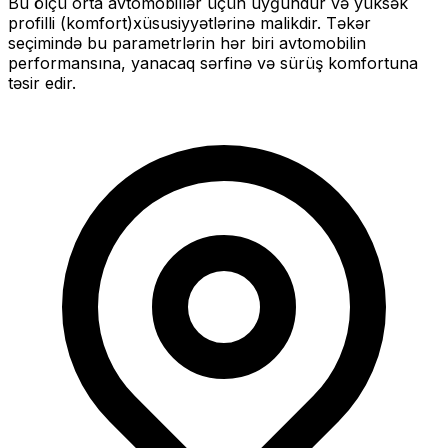
Bu ölçü
orta
avtomobillər üçün uyğundur və
yüksək
profilli (komfort)
xüsusiyyətlərinə malikdir. Təkər
seçimində bu parametrlərin hər biri avtomobilin
performansına, yanacaq sərfinə və sürüş komfortuna
təsir edir.