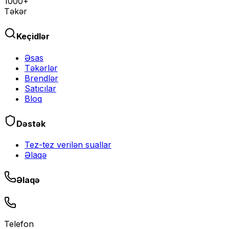
1000+
Təkər
Keçidlər
Əsas
Təkərlər
Brendlər
Satıcılar
Bloq
Dəstək
Tez-tez verilən suallar
Əlaqə
Əlaqə
Telefon