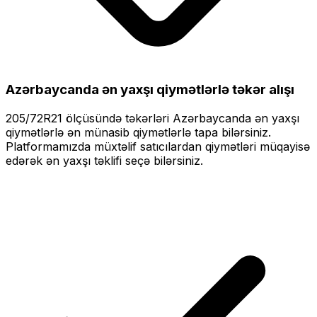
Azərbaycanda ən yaxşı qiymətlərlə
təkər alışı
205/72R21
ölçüsündə təkərləri
Azərbaycanda ən yaxşı
qiymətlərlə
ən münasib qiymətlərlə tapa bilərsiniz.
Platformamızda müxtəlif satıcılardan qiymətləri müqayisə
edərək ən yaxşı təklifi seçə bilərsiniz.