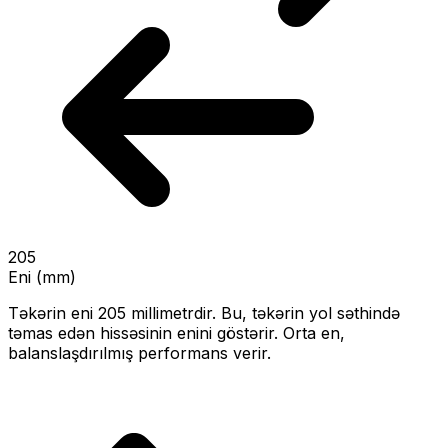
205
Eni (mm)
Təkərin eni
205
millimetrdir. Bu, təkərin yol səthində
təmas edən hissəsinin enini göstərir.
Orta en,
balanslaşdırılmış performans verir.