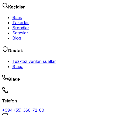
Keçidlər
Əsas
Təkərlər
Brendlər
Satıcılar
Bloq
Dəstək
Tez-tez verilən suallar
Əlaqə
Əlaqə
Telefon
+994 (55) 360-72-00