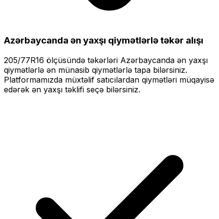
Azərbaycanda ən yaxşı qiymətlərlə
təkər alışı
205/77R16
ölçüsündə təkərləri
Azərbaycanda ən yaxşı
qiymətlərlə
ən münasib qiymətlərlə tapa bilərsiniz.
Platformamızda müxtəlif satıcılardan qiymətləri müqayisə
edərək ən yaxşı təklifi seçə bilərsiniz.