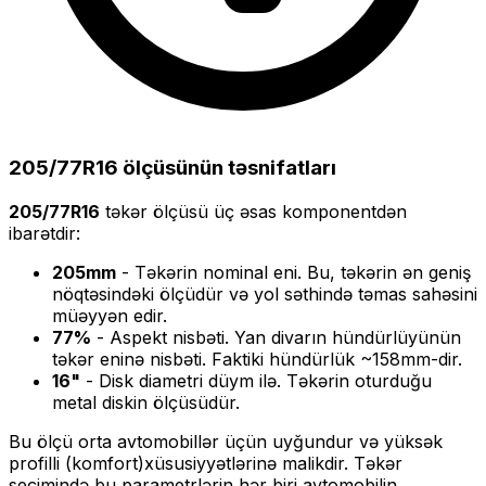
205/77R16
ölçüsünün təsnifatları
205/77R16
təkər ölçüsü üç əsas komponentdən
ibarətdir:
205
mm
- Təkərin nominal eni. Bu, təkərin ən geniş
nöqtəsindəki ölçüdür və yol səthində təmas sahəsini
müəyyən edir.
77
%
- Aspekt nisbəti. Yan divarın hündürlüyünün
təkər eninə nisbəti. Faktiki hündürlük ~
158
mm-dir.
16
"
- Disk diametri düym ilə. Təkərin oturduğu
metal diskin ölçüsüdür.
Bu ölçü
orta
avtomobillər üçün uyğundur və
yüksək
profilli (komfort)
xüsusiyyətlərinə malikdir. Təkər
seçimində bu parametrlərin hər biri avtomobilin