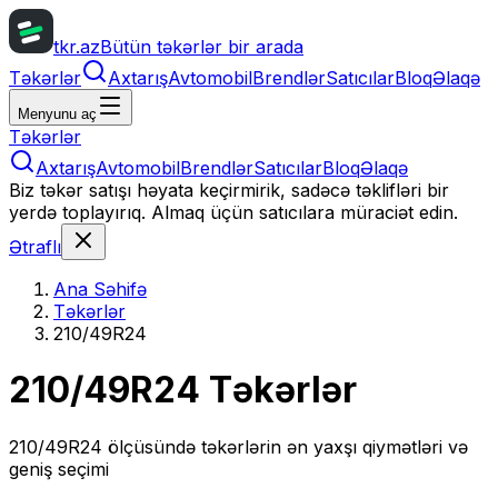
tkr.az
Bütün təkərlər bir arada
Təkərlər
Axtarış
Avtomobil
Brendlər
Satıcılar
Bloq
Əlaqə
Menyunu aç
Təkərlər
Axtarış
Avtomobil
Brendlər
Satıcılar
Bloq
Əlaqə
Biz təkər satışı həyata keçirmirik, sadəcə təklifləri bir
yerdə toplayırıq. Almaq üçün satıcılara müraciət edin.
Ətraflı
Ana Səhifə
Təkərlər
210/49R24
210/49R24
Təkərlər
210/49R24
ölçüsündə təkərlərin ən yaxşı qiymətləri və
geniş seçimi