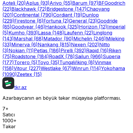
Aoteli
(20)
Aplus
(93)
Arivo
(55)
Barum
(97)
BFGoodrich
(22)
Blackhawk
(72)
Bridgestone
(147)
Chaoyang
(201)
Continental
(790)
Cordiant
(19)
Dunlop
(229)
Firestone
(6)
Fortuna
(2)
General
(23)
Goodride
(85)
Goodyear
(46)
Hankook
(325)
Horizon
(12)
Imperial
(5)
Kumho
(393)
Lassa
(148)
Laufenn
(22)
Linglong
(143)
Marshal
(68)
Matador
(90)
Michelin
(246)
Mileking
(33)
Minerva
(6)
Nankang
(815)
Nexen
(202)
Nitto
(3)
Nokian
(11)
Petlas
(186)
Pirelli
(392)
Rapid
(16)
Riken
(75)
Roadstone
(184)
RoadX
(78)
Sailun
(966)
Superia
(177)
Torero
(5)
Toyo
(35)
Tunga
Viking
(8)
Vinmax
(158)
Vitour
(227)
Westlake
(67)
Winrun
(114)
Yokohama
(1090)
Zeetex
(15)
tkr.az
Azərbaycanın ən böyük təkər müqayisə platforması.
7+
Satıcı
1000+
Təkər