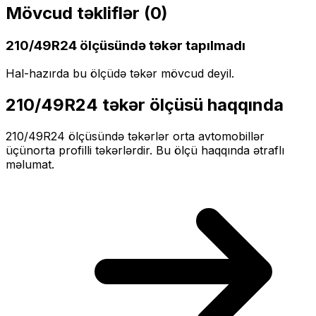
Mövcud təkliflər (
0
)
210/49R24
ölçüsündə təkər tapılmadı
Hal-hazırda bu ölçüdə təkər mövcud deyil.
210/49R24
təkər ölçüsü haqqında
210/49R24
ölçüsündə təkərlər
orta
avtomobillər
üçün
orta profilli
təkərlərdir. Bu ölçü haqqında ətraflı
məlumat.