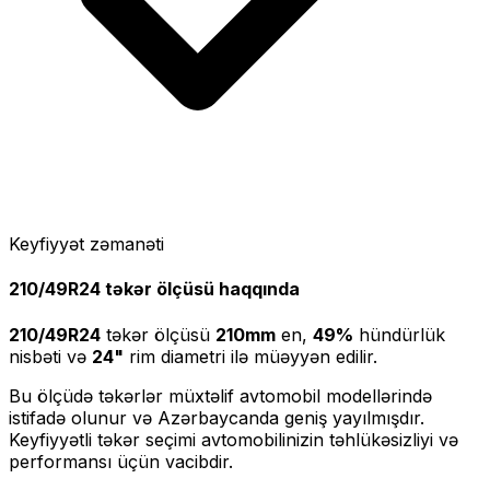
Keyfiyyət zəmanəti
210/49R24
təkər ölçüsü haqqında
210/49R24
təkər ölçüsü
210
mm
en,
49
%
hündürlük
nisbəti və
24
"
rim diametri ilə müəyyən edilir.
Bu ölçüdə təkərlər müxtəlif avtomobil modellərində
istifadə olunur və Azərbaycanda geniş yayılmışdır.
Keyfiyyətli təkər seçimi avtomobilinizin təhlükəsizliyi və
performansı üçün vacibdir.