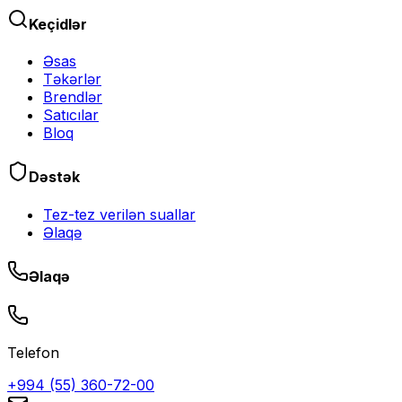
Keçidlər
Əsas
Təkərlər
Brendlər
Satıcılar
Bloq
Dəstək
Tez-tez verilən suallar
Əlaqə
Əlaqə
Telefon
+994 (55) 360-72-00