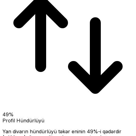
49
%
Profil Hündürlüyü
Yan divarın hündürlüyü təkər eninin
49
%-i qədərdir