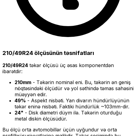
210/49R24
ölçüsünün təsnifatları
210/49R24
təkər ölçüsü üç əsas komponentdən
ibarətdir:
210
mm
- Təkərin nominal eni. Bu, təkərin ən geniş
nöqtəsindəki ölçüdür və yol səthində təmas sahəsini
müəyyən edir.
49
%
- Aspekt nisbəti. Yan divarın hündürlüyünün
təkər eninə nisbəti. Faktiki hündürlük ~
103
mm-dir.
24
"
- Disk diametri düym ilə. Təkərin oturduğu
metal diskin ölçüsüdür.
Bu ölçü
orta
avtomobillər üçün uyğundur və
orta
profilli
xüsusiyyətlərinə malikdir. Təkər seçimində bu