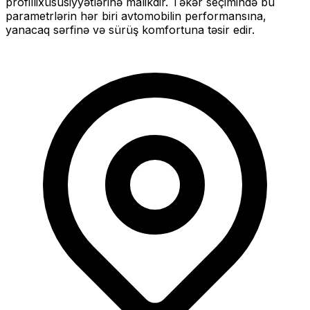
profilli
xüsusiyyətlərinə malikdir. Təkər seçimində bu
parametrlərin hər biri avtomobilin performansına,
yanacaq sərfinə və sürüş komfortuna təsir edir.