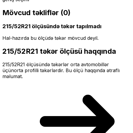
Mövcud təkliflər (
0
)
215/52R21
ölçüsündə təkər tapılmadı
Hal-hazırda bu ölçüdə təkər mövcud deyil.
215/52R21
təkər ölçüsü haqqında
215/52R21
ölçüsündə təkərlər
orta
avtomobillər
üçün
orta profilli
təkərlərdir. Bu ölçü haqqında ətraflı
məlumat.