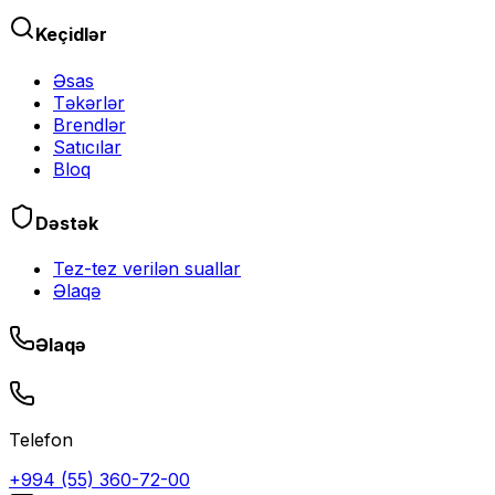
Keçidlər
Əsas
Təkərlər
Brendlər
Satıcılar
Bloq
Dəstək
Tez-tez verilən suallar
Əlaqə
Əlaqə
Telefon
+994 (55) 360-72-00