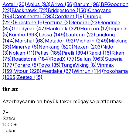
Aoteli
(20)
Aplus
(93)
Arivo
(56)
Barum
(98)
BFGoodrich
(22)
Blackhawk
(72)
Bridgestone
(150)
Chaoyang
(194)
Continental
(795)
Cordiant
(19)
Dunlop
(227)
Firestone
(6)
Fortuna
(2)
General
(23)
Goodride
(85)
Goodyear
(47)
Hankook
(321)
Horizon
(12)
Imperial
(5)
Kumho
(393)
Lassa
(149)
Laufenn
(22)
Linglong
(144)
Marshal
(68)
Matador
(92)
Michelin
(249)
Mileking
(33)
Minerva
(6)
Nankang
(820)
Nexen
(203)
Nitto
(3)
Nokian
(11)
Petlas
(185)
Pirelli
(394)
Rapid
(16)
Riken
(75)
Roadstone
(184)
RoadX
(77)
Sailun
(963)
Superia
(177)
Torero
(5)
Toyo
(35)
Tunga
Viking
(8)
Vinmax
(159)
Vitour
(228)
Westlake
(67)
Winrun
(114)
Yokohama
(1095)
Zeetex
(15)
tkr.az
Azərbaycanın ən böyük təkər müqayisə platforması.
7+
Satıcı
1000+
Təkər