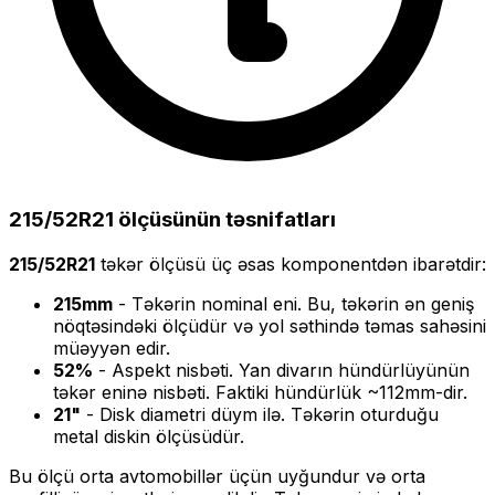
215/52R21
ölçüsünün təsnifatları
215/52R21
təkər ölçüsü üç əsas komponentdən ibarətdir:
215
mm
- Təkərin nominal eni. Bu, təkərin ən geniş
nöqtəsindəki ölçüdür və yol səthində təmas sahəsini
müəyyən edir.
52
%
- Aspekt nisbəti. Yan divarın hündürlüyünün
təkər eninə nisbəti. Faktiki hündürlük ~
112
mm-dir.
21
"
- Disk diametri düym ilə. Təkərin oturduğu
metal diskin ölçüsüdür.
Bu ölçü
orta
avtomobillər üçün uyğundur və
orta