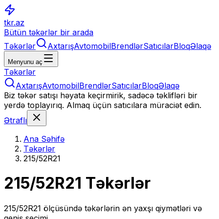
tkr.az
Bütün təkərlər bir arada
Təkərlər
Axtarış
Avtomobil
Brendlər
Satıcılar
Bloq
Əlaqə
Menyunu aç
Təkərlər
Axtarış
Avtomobil
Brendlər
Satıcılar
Bloq
Əlaqə
Biz təkər satışı həyata keçirmirik, sadəcə təklifləri bir
yerdə toplayırıq. Almaq üçün satıcılara müraciət edin.
Ətraflı
Ana Səhifə
Təkərlər
215/52R21
215/52R21
Təkərlər
215/52R21
ölçüsündə təkərlərin ən yaxşı qiymətləri və
geniş seçimi