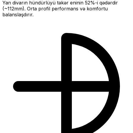
Yan divarın hündürlüyü təkər eninin
52
%-i qədərdir
(~
112
mm).
Orta profil performans və komfortu
balanslaşdırır.