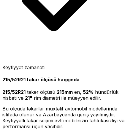
Keyfiyyət zəmanəti
215/52R21
təkər ölçüsü haqqında
215/52R21
təkər ölçüsü
215
mm
en,
52
%
hündürlük
nisbəti və
21
"
rim diametri ilə müəyyən edilir.
Bu ölçüdə təkərlər müxtəlif avtomobil modellərində
istifadə olunur və Azərbaycanda geniş yayılmışdır.
Keyfiyyətli təkər seçimi avtomobilinizin təhlükəsizliyi və
performansı üçün vacibdir.