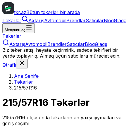
tkr.az
Bütün təkərlər bir arada
Təkərlər
Axtarış
Avtomobil
Brendlər
Satıcılar
Bloq
Əlaqə
Menyunu aç
Təkərlər
Axtarış
Avtomobil
Brendlər
Satıcılar
Bloq
Əlaqə
Biz təkər satışı həyata keçirmirik, sadəcə təklifləri bir
yerdə toplayırıq. Almaq üçün satıcılara müraciət edin.
Ətraflı
Ana Səhifə
Təkərlər
215/57R16
215/57R16
Təkərlər
215/57R16
ölçüsündə təkərlərin ən yaxşı qiymətləri və
geniş seçimi