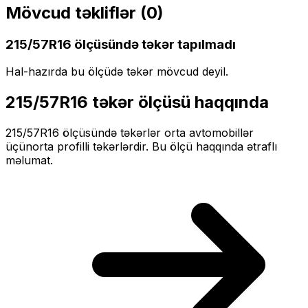
Mövcud təkliflər (
0
)
215/57R16
ölçüsündə təkər tapılmadı
Hal-hazırda bu ölçüdə təkər mövcud deyil.
215/57R16
təkər ölçüsü haqqında
215/57R16
ölçüsündə təkərlər
orta
avtomobillər
üçün
orta profilli
təkərlərdir. Bu ölçü haqqında ətraflı
məlumat.