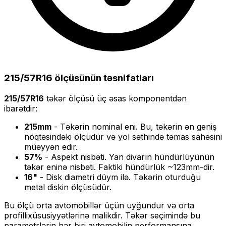
215/57R16
ölçüsünün təsnifatları
215/57R16
təkər ölçüsü üç əsas komponentdən
ibarətdir:
215
mm
- Təkərin nominal eni. Bu, təkərin ən geniş
nöqtəsindəki ölçüdür və yol səthində təmas sahəsini
müəyyən edir.
57
%
- Aspekt nisbəti. Yan divarın hündürlüyünün
təkər eninə nisbəti. Faktiki hündürlük ~
123
mm-dir.
16
"
- Disk diametri düym ilə. Təkərin oturduğu
metal diskin ölçüsüdür.
Bu ölçü
orta
avtomobillər üçün uyğundur və
orta
profilli
xüsusiyyətlərinə malikdir. Təkər seçimində bu
parametrlərin hər biri avtomobilin performansına,