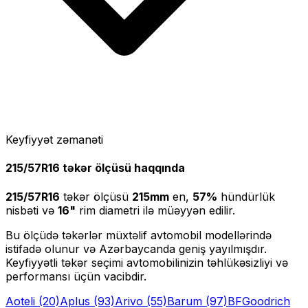
Keyfiyyət zəmanəti
215/57R16
təkər ölçüsü haqqında
215/57R16
təkər ölçüsü
215
mm
en,
57
%
hündürlük
nisbəti və
16
"
rim diametri ilə müəyyən edilir.
Bu ölçüdə təkərlər müxtəlif avtomobil modellərində
istifadə olunur və Azərbaycanda geniş yayılmışdır.
Keyfiyyətli təkər seçimi avtomobilinizin təhlükəsizliyi və
performansı üçün vacibdir.
Aoteli
(20)
Aplus
(93)
Arivo
(55)
Barum
(97)
BFGoodrich