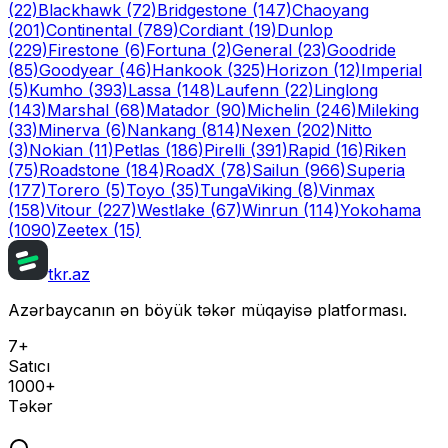
(22)
Blackhawk
(72)
Bridgestone
(147)
Chaoyang
(201)
Continental
(789)
Cordiant
(19)
Dunlop
(229)
Firestone
(6)
Fortuna
(2)
General
(23)
Goodride
(85)
Goodyear
(46)
Hankook
(325)
Horizon
(12)
Imperial
(5)
Kumho
(393)
Lassa
(148)
Laufenn
(22)
Linglong
(143)
Marshal
(68)
Matador
(90)
Michelin
(246)
Mileking
(33)
Minerva
(6)
Nankang
(814)
Nexen
(202)
Nitto
(3)
Nokian
(11)
Petlas
(186)
Pirelli
(391)
Rapid
(16)
Riken
(75)
Roadstone
(184)
RoadX
(78)
Sailun
(966)
Superia
(177)
Torero
(5)
Toyo
(35)
Tunga
Viking
(8)
Vinmax
(158)
Vitour
(227)
Westlake
(67)
Winrun
(114)
Yokohama
(1090)
Zeetex
(15)
tkr.az
Azərbaycanın ən böyük təkər müqayisə platforması.
7+
Satıcı
1000+
Təkər