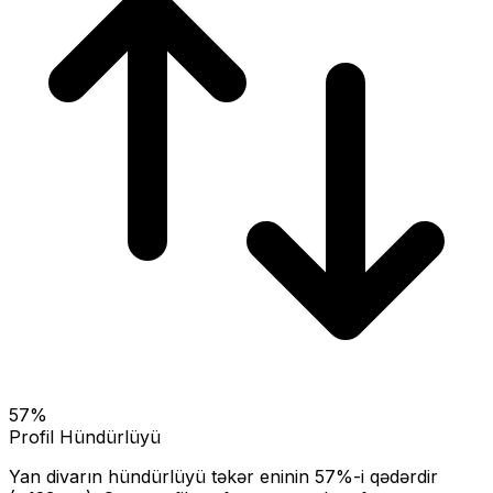
57
%
Profil Hündürlüyü
Yan divarın hündürlüyü təkər eninin
57
%-i qədərdir