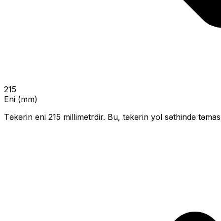
215
Eni (mm)
Təkərin eni
215
millimetrdir. Bu, təkərin yol səthində təmas