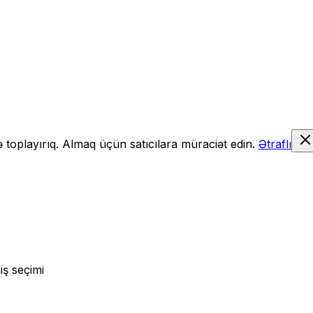
də toplayırıq. Almaq üçün satıcılara müraciət edin.
Ətraflı
iş seçimi