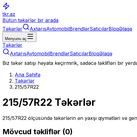
tkr.az
Bütün təkərlər bir arada
Təkərlər
Axtarış
Avtomobil
Brendlər
Satıcılar
Bloq
Əlaqə
Menyunu aç
Təkərlər
Axtarış
Avtomobil
Brendlər
Satıcılar
Bloq
Əlaqə
Biz təkər satışı həyata keçirmirik, sadəcə təklifləri bir yer
Ana Səhifə
Təkərlər
215/57R22
215/57R22
Təkərlər
215/57R22
ölçüsündə təkərlərin ən yaxşı qiymətləri və gen
Mövcud təkliflər (
0
)