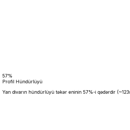
57
%
Profil Hündürlüyü
Yan divarın hündürlüyü təkər eninin
57
%-i qədərdir (~
123