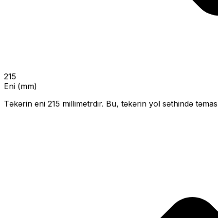
215
Eni (mm)
Təkərin eni
215
millimetrdir. Bu, təkərin yol səthində təmas