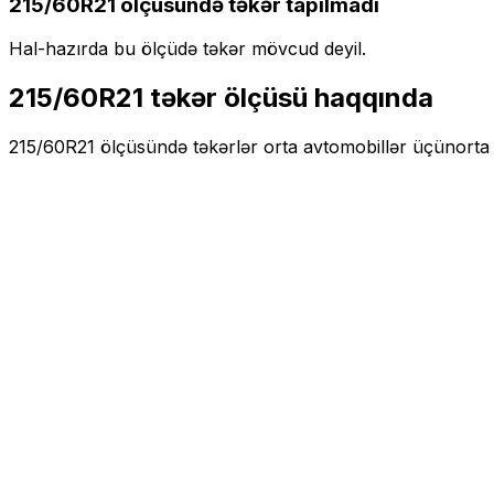
215/60R21
ölçüsündə təkər tapılmadı
Hal-hazırda bu ölçüdə təkər mövcud deyil.
215/60R21
təkər ölçüsü haqqında
215/60R21
ölçüsündə təkərlər
orta
avtomobillər üçün
orta 