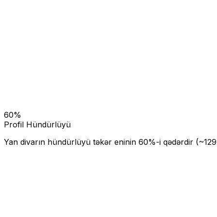
60
%
Profil Hündürlüyü
Yan divarın hündürlüyü təkər eninin
60
%-i qədərdir (~
129