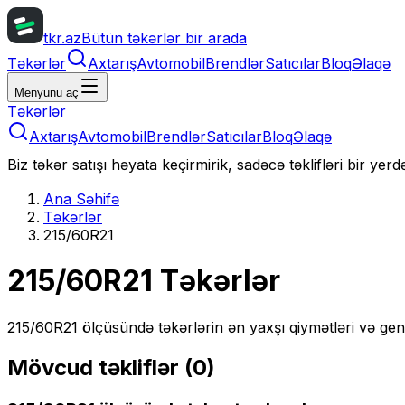
tkr.az
Bütün təkərlər bir arada
Təkərlər
Axtarış
Avtomobil
Brendlər
Satıcılar
Bloq
Əlaqə
Menyunu aç
Təkərlər
Axtarış
Avtomobil
Brendlər
Satıcılar
Bloq
Əlaqə
Biz təkər satışı həyata keçirmirik, sadəcə təklifləri bir yer
Ana Səhifə
Təkərlər
215/60R21
215/60R21
Təkərlər
215/60R21
ölçüsündə təkərlərin ən yaxşı qiymətləri və gen
Mövcud təkliflər (
0
)