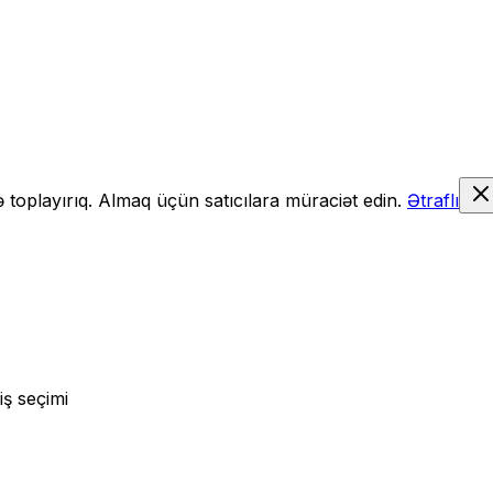
də toplayırıq. Almaq üçün satıcılara müraciət edin.
Ətraflı
iş seçimi