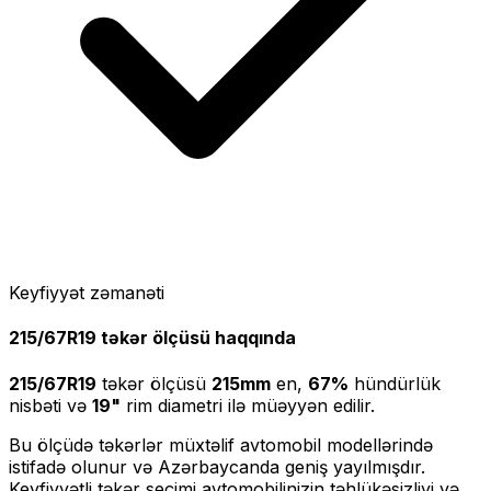
Keyfiyyət zəmanəti
215/67R19
təkər ölçüsü haqqında
215/67R19
təkər ölçüsü
215
mm
en,
67
%
hündürlük
nisbəti və
19
"
rim diametri ilə müəyyən edilir.
Bu ölçüdə təkərlər müxtəlif avtomobil modellərində
istifadə olunur və Azərbaycanda geniş yayılmışdır.
Keyfiyyətli təkər seçimi avtomobilinizin təhlükəsizliyi və