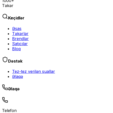
1000+
Təkər
Keçidlər
Əsas
Təkərlər
Brendlər
Satıcılar
Bloq
Dəstək
Tez-tez verilən suallar
Əlaqə
Əlaqə
Telefon