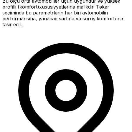
Bu ölçü
orta
avtomobillər üçün uyğundur və
yüksək
profilli (komfort)
xüsusiyyətlərinə malikdir. Təkər
seçimində bu parametrlərin hər biri avtomobilin
performansına, yanacaq sərfinə və sürüş komfortuna
təsir edir.