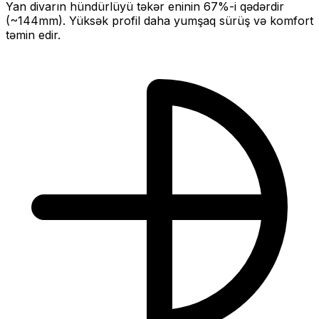
Yan divarın hündürlüyü təkər eninin
67
%-i qədərdir
(~
144
mm).
Yüksək profil daha yumşaq sürüş və komfort
təmin edir.