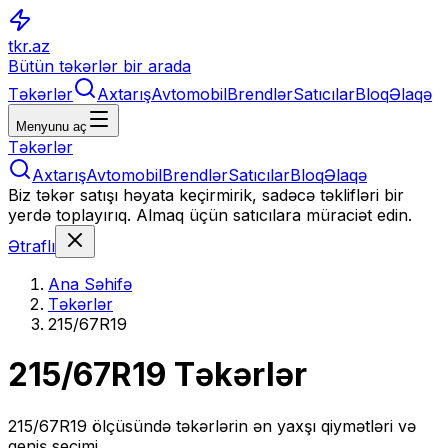
tkr.az
Bütün təkərlər bir arada
Təkərlər
Axtarış
Avtomobil
Brendlər
Satıcılar
Bloq
Əlaqə
Menyunu aç
Təkərlər
Axtarış
Avtomobil
Brendlər
Satıcılar
Bloq
Əlaqə
Biz təkər satışı həyata keçirmirik, sadəcə təklifləri bir
yerdə toplayırıq. Almaq üçün satıcılara müraciət edin.
Ətraflı
Ana Səhifə
Təkərlər
215/67R19
215/67R19
Təkərlər
215/67R19
ölçüsündə təkərlərin ən yaxşı qiymətləri və
geniş seçimi