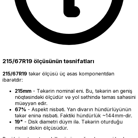
215/67R19
ölçüsünün təsnifatları
215/67R19
təkər ölçüsü üç əsas komponentdən
ibarətdir:
215
mm
- Təkərin nominal eni. Bu, təkərin ən geniş
nöqtəsindəki ölçüdür və yol səthində təmas sahəsini
müəyyən edir.
67
%
- Aspekt nisbəti. Yan divarın hündürlüyünün
təkər eninə nisbəti. Faktiki hündürlük ~
144
mm-dir.
19
"
- Disk diametri düym ilə. Təkərin oturduğu
metal diskin ölçüsüdür.