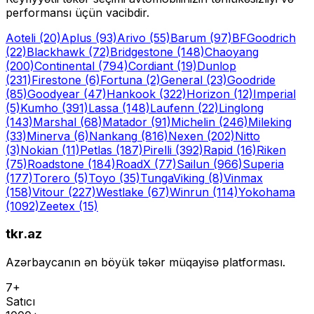
performansı üçün vacibdir.
Aoteli
(20)
Aplus
(93)
Arivo
(55)
Barum
(97)
BFGoodrich
(22)
Blackhawk
(72)
Bridgestone
(148)
Chaoyang
(200)
Continental
(794)
Cordiant
(19)
Dunlop
(231)
Firestone
(6)
Fortuna
(2)
General
(23)
Goodride
(85)
Goodyear
(47)
Hankook
(322)
Horizon
(12)
Imperial
(5)
Kumho
(391)
Lassa
(148)
Laufenn
(22)
Linglong
(143)
Marshal
(68)
Matador
(91)
Michelin
(246)
Mileking
(33)
Minerva
(6)
Nankang
(816)
Nexen
(202)
Nitto
(3)
Nokian
(11)
Petlas
(187)
Pirelli
(392)
Rapid
(16)
Riken
(75)
Roadstone
(184)
RoadX
(77)
Sailun
(966)
Superia
(177)
Torero
(5)
Toyo
(35)
Tunga
Viking
(8)
Vinmax
(158)
Vitour
(227)
Westlake
(67)
Winrun
(114)
Yokohama
(1092)
Zeetex
(15)
tkr.az
Azərbaycanın ən böyük təkər müqayisə platforması.
7+
Satıcı