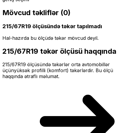
Mövcud təkliflər (
0
)
215/67R19
ölçüsündə təkər tapılmadı
Hal-hazırda bu ölçüdə təkər mövcud deyil.
215/67R19
təkər ölçüsü haqqında
215/67R19
ölçüsündə təkərlər
orta
avtomobillər
üçün
yüksək profilli (komfort)
təkərlərdir. Bu ölçü
haqqında ətraflı məlumat.