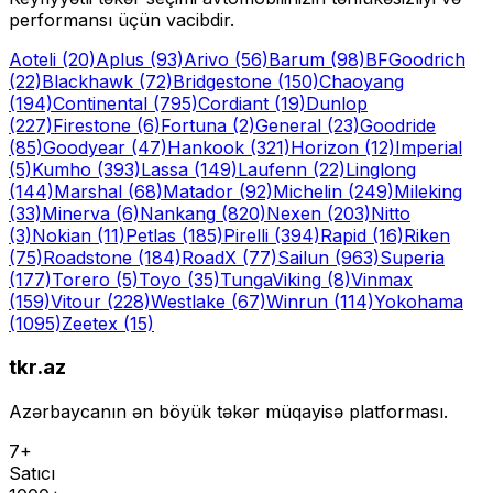
performansı üçün vacibdir.
Aoteli
(20)
Aplus
(93)
Arivo
(56)
Barum
(98)
BFGoodrich
(22)
Blackhawk
(72)
Bridgestone
(150)
Chaoyang
(194)
Continental
(795)
Cordiant
(19)
Dunlop
(227)
Firestone
(6)
Fortuna
(2)
General
(23)
Goodride
(85)
Goodyear
(47)
Hankook
(321)
Horizon
(12)
Imperial
(5)
Kumho
(393)
Lassa
(149)
Laufenn
(22)
Linglong
(144)
Marshal
(68)
Matador
(92)
Michelin
(249)
Mileking
(33)
Minerva
(6)
Nankang
(820)
Nexen
(203)
Nitto
(3)
Nokian
(11)
Petlas
(185)
Pirelli
(394)
Rapid
(16)
Riken
(75)
Roadstone
(184)
RoadX
(77)
Sailun
(963)
Superia
(177)
Torero
(5)
Toyo
(35)
Tunga
Viking
(8)
Vinmax
(159)
Vitour
(228)
Westlake
(67)
Winrun
(114)
Yokohama
(1095)
Zeetex
(15)
tkr.az
Azərbaycanın ən böyük təkər müqayisə platforması.
7+
Satıcı