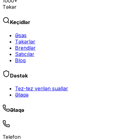
1000+
Təkər
Keçidlər
Əsas
Təkərlər
Brendlər
Satıcılar
Bloq
Dəstək
Tez-tez verilən suallar
Əlaqə
Əlaqə
Telefon