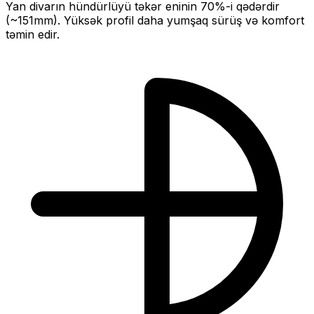
Yan divarın hündürlüyü təkər eninin
70
%-i qədərdir
(~
151
mm).
Yüksək profil daha yumşaq sürüş və komfort
təmin edir.