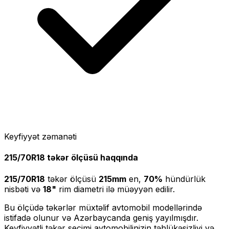
Keyfiyyət zəmanəti
215/70R18
təkər ölçüsü haqqında
215/70R18
təkər ölçüsü
215
mm
en,
70
%
hündürlük
nisbəti və
18
"
rim diametri ilə müəyyən edilir.
Bu ölçüdə təkərlər müxtəlif avtomobil modellərində
istifadə olunur və Azərbaycanda geniş yayılmışdır.
Keyfiyyətli təkər seçimi avtomobilinizin təhlükəsizliyi və