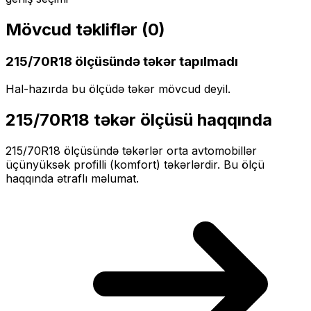
Mövcud təkliflər (
0
)
215/70R18
ölçüsündə təkər tapılmadı
Hal-hazırda bu ölçüdə təkər mövcud deyil.
215/70R18
təkər ölçüsü haqqında
215/70R18
ölçüsündə təkərlər
orta
avtomobillər
üçün
yüksək profilli (komfort)
təkərlərdir. Bu ölçü
haqqında ətraflı məlumat.