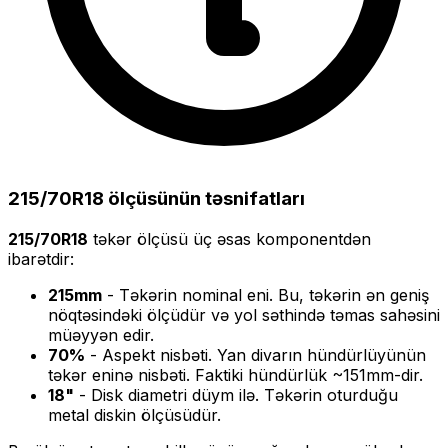
215/70R18
ölçüsünün təsnifatları
215/70R18
təkər ölçüsü üç əsas komponentdən
ibarətdir:
215
mm
- Təkərin nominal eni. Bu, təkərin ən geniş
nöqtəsindəki ölçüdür və yol səthində təmas sahəsini
müəyyən edir.
70
%
- Aspekt nisbəti. Yan divarın hündürlüyünün
təkər eninə nisbəti. Faktiki hündürlük ~
151
mm-dir.
18
"
- Disk diametri düym ilə. Təkərin oturduğu
metal diskin ölçüsüdür.