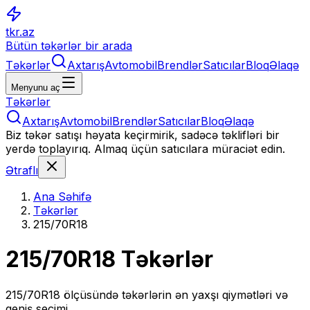
tkr.az
Bütün təkərlər bir arada
Təkərlər
Axtarış
Avtomobil
Brendlər
Satıcılar
Bloq
Əlaqə
Menyunu aç
Təkərlər
Axtarış
Avtomobil
Brendlər
Satıcılar
Bloq
Əlaqə
Biz təkər satışı həyata keçirmirik, sadəcə təklifləri bir
yerdə toplayırıq. Almaq üçün satıcılara müraciət edin.
Ətraflı
Ana Səhifə
Təkərlər
215/70R18
215/70R18
Təkərlər
215/70R18
ölçüsündə təkərlərin ən yaxşı qiymətləri və
geniş seçimi