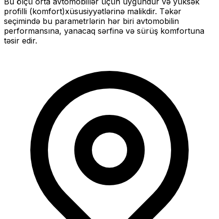
Bu ölçü
orta
avtomobillər üçün uyğundur və
yüksək
profilli (komfort)
xüsusiyyətlərinə malikdir. Təkər
seçimində bu parametrlərin hər biri avtomobilin
performansına, yanacaq sərfinə və sürüş komfortuna
təsir edir.