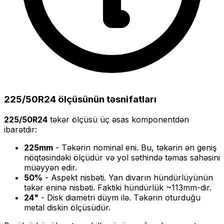
225/50R24
ölçüsünün təsnifatları
225/50R24
təkər ölçüsü üç əsas komponentdən
ibarətdir:
225
mm
- Təkərin nominal eni. Bu, təkərin ən geniş
nöqtəsindəki ölçüdür və yol səthində təmas sahəsini
müəyyən edir.
50
%
- Aspekt nisbəti. Yan divarın hündürlüyünün
təkər eninə nisbəti. Faktiki hündürlük ~
113
mm-dir.
24
"
- Disk diametri düym ilə. Təkərin oturduğu
metal diskin ölçüsüdür.