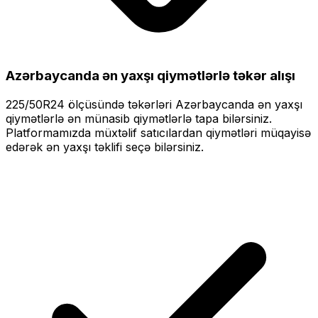
Azərbaycanda ən yaxşı qiymətlərlə
təkər alışı
225/50R24
ölçüsündə təkərləri
Azərbaycanda ən yaxşı
qiymətlərlə
ən münasib qiymətlərlə tapa bilərsiniz.
Platformamızda müxtəlif satıcılardan qiymətləri müqayisə
edərək ən yaxşı təklifi seçə bilərsiniz.