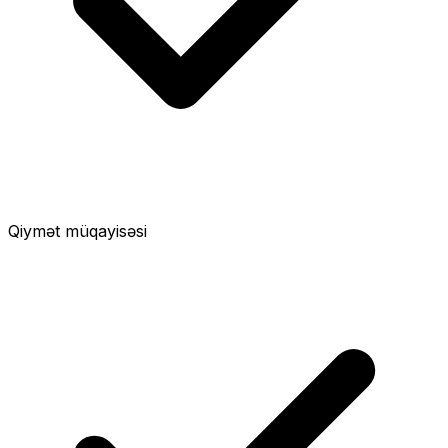
Qiymət müqayisəsi