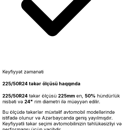
Keyfiyyət zəmanəti
225/50R24
təkər ölçüsü haqqında
225/50R24
təkər ölçüsü
225
mm
en,
50
%
hündürlük
nisbəti və
24
"
rim diametri ilə müəyyən edilir.
Bu ölçüdə təkərlər müxtəlif avtomobil modellərində
istifadə olunur və Azərbaycanda geniş yayılmışdır.
Keyfiyyətli təkər seçimi avtomobilinizin təhlükəsizliyi və
performansı üçün vacibdir.