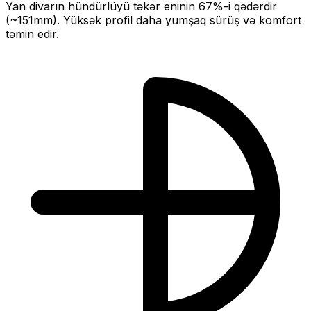
Yan divarın hündürlüyü təkər eninin
67
%-i qədərdir
(~
151
mm).
Yüksək profil daha yumşaq sürüş və komfort
təmin edir.