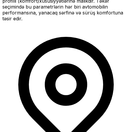
profilli (komfort)
xüsusiyyətlərinə malikdir. Təkər
seçimində bu parametrlərin hər biri avtomobilin
performansına, yanacaq sərfinə və sürüş komfortuna
təsir edir.