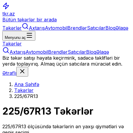
tkr.az
Bütün təkərlər bir arada
Təkərlər
Axtarış
Avtomobil
Brendlər
Satıcılar
Bloq
Əlaqə
Menyunu aç
Təkərlər
Axtarış
Avtomobil
Brendlər
Satıcılar
Bloq
Əlaqə
Biz təkər satışı həyata keçirmirik, sadəcə təklifləri bir
yerdə toplayırıq. Almaq üçün satıcılara müraciət edin.
Ətraflı
Ana Səhifə
Təkərlər
225/67R13
225/67R13
Təkərlər
225/67R13
ölçüsündə təkərlərin ən yaxşı qiymətləri və
geniş seçimi