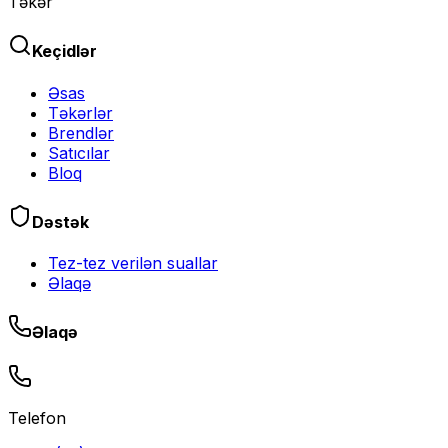
Təkər
Keçidlər
Əsas
Təkərlər
Brendlər
Satıcılar
Bloq
Dəstək
Tez-tez verilən suallar
Əlaqə
Əlaqə
Telefon