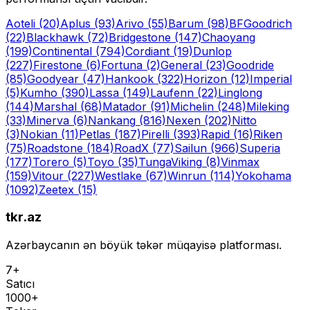
Aoteli
(20)
Aplus
(93)
Arivo
(55)
Barum
(98)
BFGoodrich
(22)
Blackhawk
(72)
Bridgestone
(147)
Chaoyang
(199)
Continental
(794)
Cordiant
(19)
Dunlop
(227)
Firestone
(6)
Fortuna
(2)
General
(23)
Goodride
(85)
Goodyear
(47)
Hankook
(322)
Horizon
(12)
Imperial
(5)
Kumho
(390)
Lassa
(149)
Laufenn
(22)
Linglong
(144)
Marshal
(68)
Matador
(91)
Michelin
(248)
Mileking
(33)
Minerva
(6)
Nankang
(816)
Nexen
(202)
Nitto
(3)
Nokian
(11)
Petlas
(187)
Pirelli
(393)
Rapid
(16)
Riken
(75)
Roadstone
(184)
RoadX
(77)
Sailun
(966)
Superia
(177)
Torero
(5)
Toyo
(35)
Tunga
Viking
(8)
Vinmax
(159)
Vitour
(227)
Westlake
(67)
Winrun
(114)
Yokohama
(1092)
Zeetex
(15)
tkr.az
Azərbaycanın ən böyük təkər müqayisə platforması.
7+
Satıcı
1000+