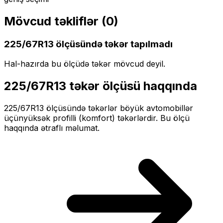
Mövcud təkliflər (
0
)
225/67R13
ölçüsündə təkər tapılmadı
Hal-hazırda bu ölçüdə təkər mövcud deyil.
225/67R13
təkər ölçüsü haqqında
225/67R13
ölçüsündə təkərlər
böyük
avtomobillər
üçün
yüksək profilli (komfort)
təkərlərdir. Bu ölçü
haqqında ətraflı məlumat.