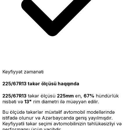
Keyfiyyət zəmanəti
225/67R13
təkər ölçüsü haqqında
225/67R13
təkər ölçüsü
225
mm
en,
67
%
hündürlük
nisbəti və
13
"
rim diametri ilə müəyyən edilir.
Bu ölçüdə təkərlər müxtəlif avtomobil modellərində
istifadə olunur və Azərbaycanda geniş yayılmışdır.
Keyfiyyətli təkər seçimi avtomobilinizin təhlükəsizliyi və
performansı üçün vacibdir.