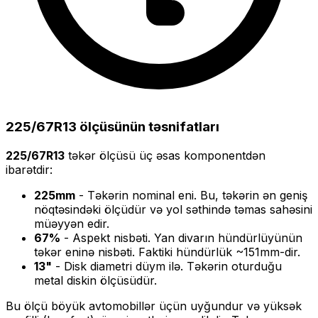
225/67R13
ölçüsünün təsnifatları
225/67R13
təkər ölçüsü üç əsas komponentdən
ibarətdir:
225
mm
- Təkərin nominal eni. Bu, təkərin ən geniş
nöqtəsindəki ölçüdür və yol səthində təmas sahəsini
müəyyən edir.
67
%
- Aspekt nisbəti. Yan divarın hündürlüyünün
təkər eninə nisbəti. Faktiki hündürlük ~
151
mm-dir.
13
"
- Disk diametri düym ilə. Təkərin oturduğu
metal diskin ölçüsüdür.
Bu ölçü
böyük
avtomobillər üçün uyğundur və
yüksək