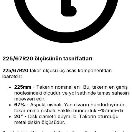
225/67R20
ölçüsünün təsnifatları
225/67R20
təkər ölçüsü üç əsas komponentdən
ibarətdir:
225
mm
- Təkərin nominal eni. Bu, təkərin ən geniş
nöqtəsindəki ölçüdür və yol səthində təmas sahəsini
müəyyən edir.
67
%
- Aspekt nisbəti. Yan divarın hündürlüyünün
təkər eninə nisbəti. Faktiki hündürlük ~
151
mm-dir.
20
"
- Disk diametri düym ilə. Təkərin oturduğu
metal diskin ölçüsüdür.