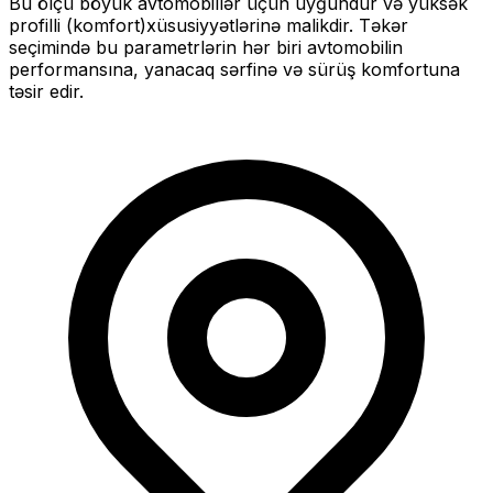
Bu ölçü
böyük
avtomobillər üçün uyğundur və
yüksək
profilli (komfort)
xüsusiyyətlərinə malikdir. Təkər
seçimində bu parametrlərin hər biri avtomobilin
performansına, yanacaq sərfinə və sürüş komfortuna
təsir edir.