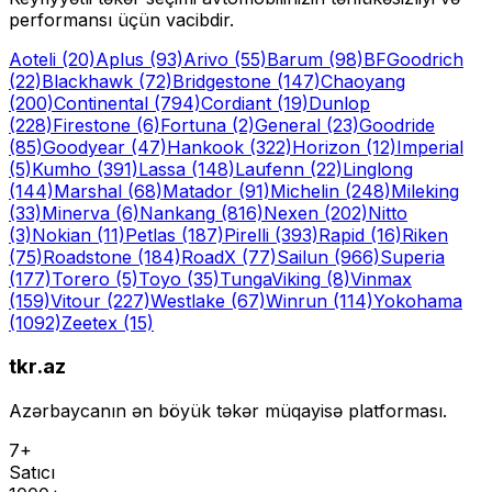
performansı üçün vacibdir.
Aoteli
(20)
Aplus
(93)
Arivo
(55)
Barum
(98)
BFGoodrich
(22)
Blackhawk
(72)
Bridgestone
(147)
Chaoyang
(200)
Continental
(794)
Cordiant
(19)
Dunlop
(228)
Firestone
(6)
Fortuna
(2)
General
(23)
Goodride
(85)
Goodyear
(47)
Hankook
(322)
Horizon
(12)
Imperial
(5)
Kumho
(391)
Lassa
(148)
Laufenn
(22)
Linglong
(144)
Marshal
(68)
Matador
(91)
Michelin
(248)
Mileking
(33)
Minerva
(6)
Nankang
(816)
Nexen
(202)
Nitto
(3)
Nokian
(11)
Petlas
(187)
Pirelli
(393)
Rapid
(16)
Riken
(75)
Roadstone
(184)
RoadX
(77)
Sailun
(966)
Superia
(177)
Torero
(5)
Toyo
(35)
Tunga
Viking
(8)
Vinmax
(159)
Vitour
(227)
Westlake
(67)
Winrun
(114)
Yokohama
(1092)
Zeetex
(15)
tkr.az
Azərbaycanın ən böyük təkər müqayisə platforması.
7+
Satıcı