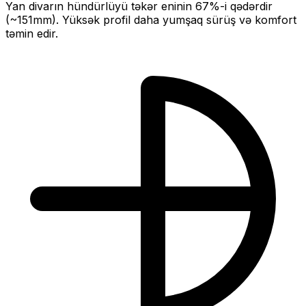
Yan divarın hündürlüyü təkər eninin
67
%-i qədərdir
(~
151
mm).
Yüksək profil daha yumşaq sürüş və komfort
təmin edir.