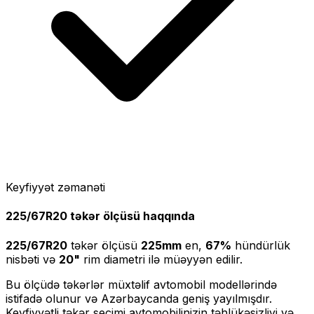
Keyfiyyət zəmanəti
225/67R20
təkər ölçüsü haqqında
225/67R20
təkər ölçüsü
225
mm
en,
67
%
hündürlük
nisbəti və
20
"
rim diametri ilə müəyyən edilir.
Bu ölçüdə təkərlər müxtəlif avtomobil modellərində
istifadə olunur və Azərbaycanda geniş yayılmışdır.
Keyfiyyətli təkər seçimi avtomobilinizin təhlükəsizliyi və