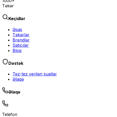
1000+
Təkər
Keçidlər
Əsas
Təkərlər
Brendlər
Satıcılar
Bloq
Dəstək
Tez-tez verilən suallar
Əlaqə
Əlaqə
Telefon