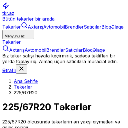
tkr.az
Bütün təkərlər bir arada
Təkərlər
Axtarış
Avtomobil
Brendlər
Satıcılar
Bloq
Əlaqə
Menyunu aç
Təkərlər
Axtarış
Avtomobil
Brendlər
Satıcılar
Bloq
Əlaqə
Biz təkər satışı həyata keçirmirik, sadəcə təklifləri bir
yerdə toplayırıq. Almaq üçün satıcılara müraciət edin.
Ətraflı
Ana Səhifə
Təkərlər
225/67R20
225/67R20
Təkərlər
225/67R20
ölçüsündə təkərlərin ən yaxşı qiymətləri və
geniş seçimi