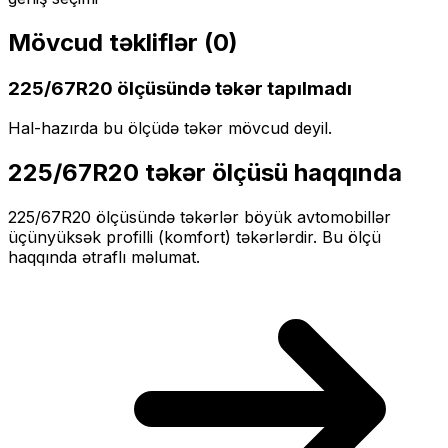
Mövcud təkliflər (
0
)
225/67R20
ölçüsündə təkər tapılmadı
Hal-hazırda bu ölçüdə təkər mövcud deyil.
225/67R20
təkər ölçüsü haqqında
225/67R20
ölçüsündə təkərlər
böyük
avtomobillər
üçün
yüksək profilli (komfort)
təkərlərdir. Bu ölçü
haqqında ətraflı məlumat.