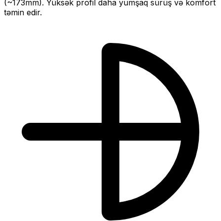
(~
173
mm).
Yüksək profil daha yumşaq sürüş və komfort
təmin edir.