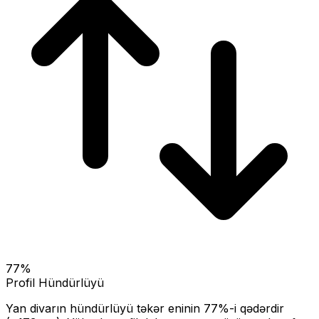
77
%
Profil Hündürlüyü
Yan divarın hündürlüyü təkər eninin
77
%-i qədərdir