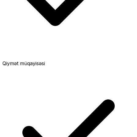
Qiymət müqayisəsi