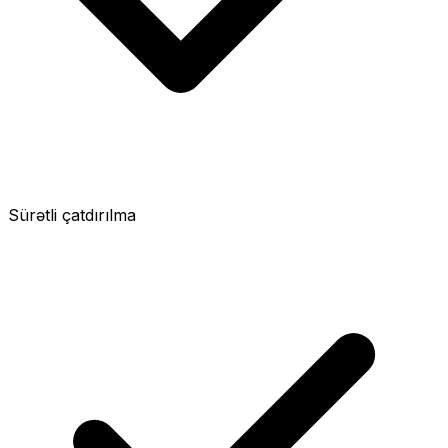
Sürətli çatdırılma