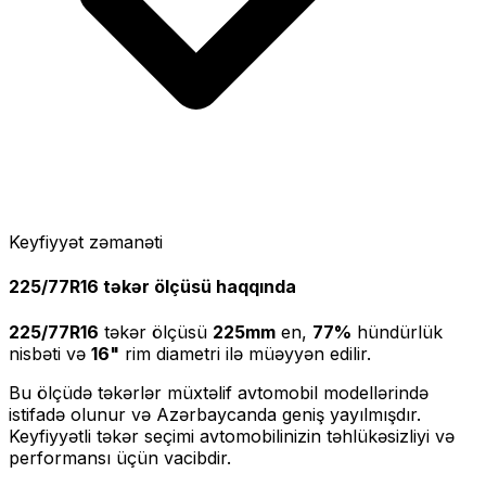
Keyfiyyət zəmanəti
225/77R16
təkər ölçüsü haqqında
225/77R16
təkər ölçüsü
225
mm
en,
77
%
hündürlük
nisbəti və
16
"
rim diametri ilə müəyyən edilir.
Bu ölçüdə təkərlər müxtəlif avtomobil modellərində
istifadə olunur və Azərbaycanda geniş yayılmışdır.
Keyfiyyətli təkər seçimi avtomobilinizin təhlükəsizliyi və
performansı üçün vacibdir.