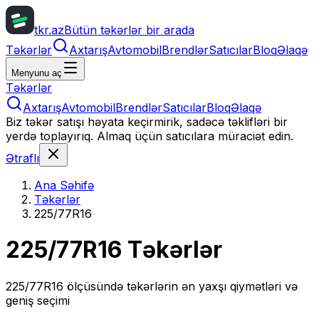
tkr.az
Bütün təkərlər bir arada
Təkərlər
Axtarış
Avtomobil
Brendlər
Satıcılar
Bloq
Əlaqə
Menyunu aç
Təkərlər
Axtarış
Avtomobil
Brendlər
Satıcılar
Bloq
Əlaqə
Biz təkər satışı həyata keçirmirik, sadəcə təklifləri bir
yerdə toplayırıq. Almaq üçün satıcılara müraciət edin.
Ətraflı
Ana Səhifə
Təkərlər
225/77R16
225/77R16
Təkərlər
225/77R16
ölçüsündə təkərlərin ən yaxşı qiymətləri və
geniş seçimi