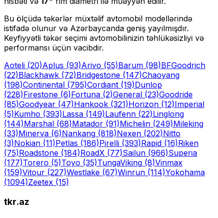
nisbəti və
17
"
rim diametri ilə müəyyən edilir.
Bu ölçüdə təkərlər müxtəlif avtomobil modellərində
istifadə olunur və Azərbaycanda geniş yayılmışdır.
Keyfiyyətli təkər seçimi avtomobilinizin təhlükəsizliyi və
performansı üçün vacibdir.
Aoteli
(20)
Aplus
(93)
Arivo
(55)
Barum
(98)
BFGoodrich
(22)
Blackhawk
(72)
Bridgestone
(147)
Chaoyang
(198)
Continental
(795)
Cordiant
(19)
Dunlop
(228)
Firestone
(6)
Fortuna
(2)
General
(23)
Goodride
(85)
Goodyear
(47)
Hankook
(321)
Horizon
(12)
Imperial
(5)
Kumho
(393)
Lassa
(149)
Laufenn
(22)
Linglong
(144)
Marshal
(68)
Matador
(91)
Michelin
(249)
Mileking
(33)
Minerva
(6)
Nankang
(818)
Nexen
(202)
Nitto
(3)
Nokian
(11)
Petlas
(186)
Pirelli
(393)
Rapid
(16)
Riken
(75)
Roadstone
(184)
RoadX
(77)
Sailun
(966)
Superia
(177)
Torero
(5)
Toyo
(35)
Tunga
Viking
(8)
Vinmax
(159)
Vitour
(227)
Westlake
(67)
Winrun
(114)
Yokohama
(1094)
Zeetex
(15)
tkr.az