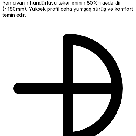
Yan divarın hündürlüyü təkər eninin
80
%-i qədərdir
(~
180
mm).
Yüksək profil daha yumşaq sürüş və komfort
təmin edir.