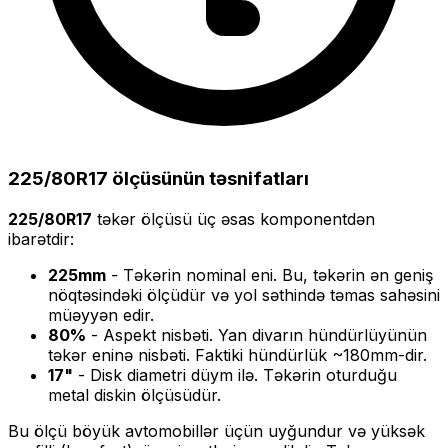
225/80R17
ölçüsünün təsnifatları
225/80R17
təkər ölçüsü üç əsas komponentdən
ibarətdir:
225
mm
- Təkərin nominal eni. Bu, təkərin ən geniş
nöqtəsindəki ölçüdür və yol səthində təmas sahəsini
müəyyən edir.
80
%
- Aspekt nisbəti. Yan divarın hündürlüyünün
təkər eninə nisbəti. Faktiki hündürlük ~
180
mm-dir.
17
"
- Disk diametri düym ilə. Təkərin oturduğu
metal diskin ölçüsüdür.
Bu ölçü
böyük
avtomobillər üçün uyğundur və
yüksək