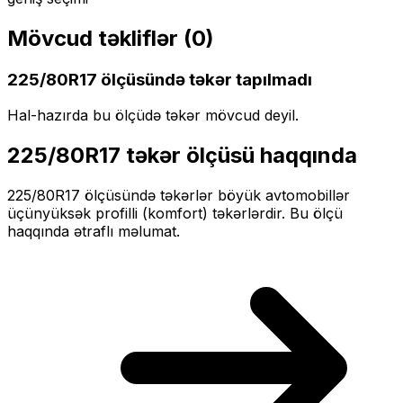
Mövcud təkliflər (
0
)
225/80R17
ölçüsündə təkər tapılmadı
Hal-hazırda bu ölçüdə təkər mövcud deyil.
225/80R17
təkər ölçüsü haqqında
225/80R17
ölçüsündə təkərlər
böyük
avtomobillər
üçün
yüksək profilli (komfort)
təkərlərdir. Bu ölçü
haqqında ətraflı məlumat.