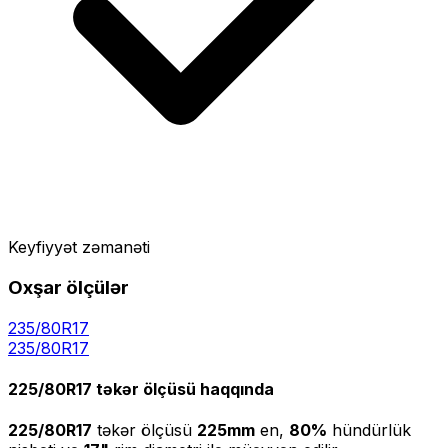
Keyfiyyət zəmanəti
Oxşar ölçülər
235/80R17
235
/
80
R
17
225/80R17
təkər ölçüsü haqqında
225/80R17
təkər ölçüsü
225
mm
en,
80
%
hündürlük