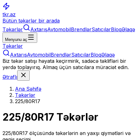
tkr.az
Bütün təkərlər bir arada
Təkərlər
Axtarış
Avtomobil
Brendlər
Satıcılar
Bloq
Əlaqə
Menyunu aç
Təkərlər
Axtarış
Avtomobil
Brendlər
Satıcılar
Bloq
Əlaqə
Biz təkər satışı həyata keçirmirik, sadəcə təklifləri bir
yerdə toplayırıq. Almaq üçün satıcılara müraciət edin.
Ətraflı
Ana Səhifə
Təkərlər
225/80R17
225/80R17
Təkərlər
225/80R17
ölçüsündə təkərlərin ən yaxşı qiymətləri və
geniş seçimi