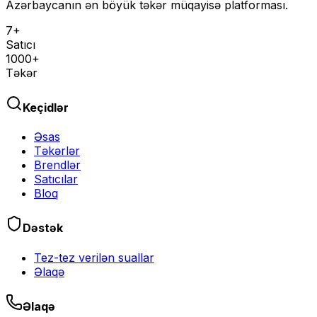
Azərbaycanın ən böyük təkər müqayisə platforması.
7+
Satıcı
1000+
Təkər
Keçidlər
Əsas
Təkərlər
Brendlər
Satıcılar
Bloq
Dəstək
Tez-tez verilən suallar
Əlaqə
Əlaqə