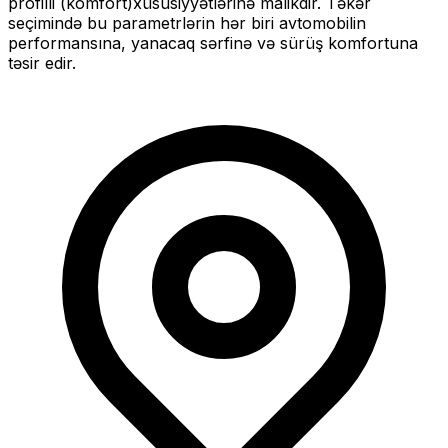
profilli (komfort)
xüsusiyyətlərinə malikdir. Təkər
seçimində bu parametrlərin hər biri avtomobilin
performansına, yanacaq sərfinə və sürüş komfortuna
təsir edir.