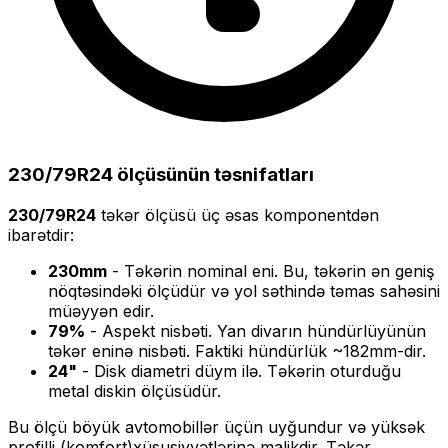
230/79R24
ölçüsünün təsnifatları
230/79R24
təkər ölçüsü üç əsas komponentdən
ibarətdir:
230
mm
- Təkərin nominal eni. Bu, təkərin ən geniş
nöqtəsindəki ölçüdür və yol səthində təmas sahəsini
müəyyən edir.
79
%
- Aspekt nisbəti. Yan divarın hündürlüyünün
təkər eninə nisbəti. Faktiki hündürlük ~
182
mm-dir.
24
"
- Disk diametri düym ilə. Təkərin oturduğu
metal diskin ölçüsüdür.
Bu ölçü
böyük
avtomobillər üçün uyğundur və
yüksək
profilli (komfort)
xüsusiyyətlərinə malikdir. Təkər