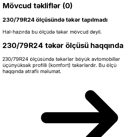
Mövcud təkliflər (
0
)
230/79R24
ölçüsündə təkər tapılmadı
Hal-hazırda bu ölçüdə təkər mövcud deyil.
230/79R24
təkər ölçüsü haqqında
230/79R24
ölçüsündə təkərlər
böyük
avtomobillər
üçün
yüksək profilli (komfort)
təkərlərdir. Bu ölçü
haqqında ətraflı məlumat.