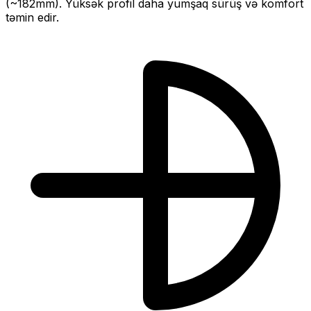
(~
182
mm).
Yüksək profil daha yumşaq sürüş və komfort
təmin edir.