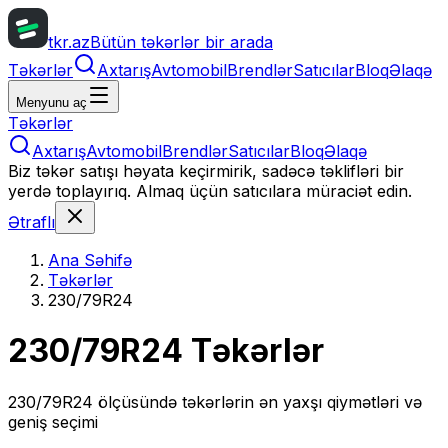
tkr.az
Bütün təkərlər bir arada
Təkərlər
Axtarış
Avtomobil
Brendlər
Satıcılar
Bloq
Əlaqə
Menyunu aç
Təkərlər
Axtarış
Avtomobil
Brendlər
Satıcılar
Bloq
Əlaqə
Biz təkər satışı həyata keçirmirik, sadəcə təklifləri bir
yerdə toplayırıq. Almaq üçün satıcılara müraciət edin.
Ətraflı
Ana Səhifə
Təkərlər
230/79R24
230/79R24
Təkərlər
230/79R24
ölçüsündə təkərlərin ən yaxşı qiymətləri və
geniş seçimi