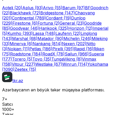
Aoteli
(20)
Aplus
(93)
Arivo
(55)
Barum
(97)
BFGoodrich
(22)
Blackhawk
(72)
Bridgestone
(147)
Chaoyang
(201)
Continental
(789)
Cordiant
(19)
Dunlop
(229)
Firestone
(6)
Fortuna
(2)
General
(23)
Goodride
(85)
Goodyear
(46)
Hankook
(325)
Horizon
(12)
Imperial
(5)
Kumho
(393)
Lassa
(148)
Laufenn
(22)
Linglong
(143)
Marshal
(68)
Matador
(90)
Michelin
(246)
Mileking
(33)
Minerva
(6)
Nankang
(814)
Nexen
(202)
Nitto
(3)
Nokian
(11)
Petlas
(186)
Pirelli
(391)
Rapid
(16)
Riken
(75)
Roadstone
(184)
RoadX
(78)
Sailun
(966)
Superia
(177)
Torero
(5)
Toyo
(35)
Tunga
Viking
(8)
Vinmax
(158)
Vitour
(227)
Westlake
(67)
Winrun
(114)
Yokohama
(1090)
Zeetex
(15)
tkr.az
Azərbaycanın ən böyük təkər müqayisə platforması.
7+
Satıcı
1000+
Təkər