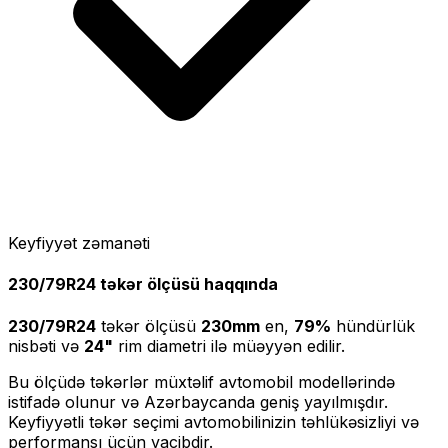
Keyfiyyət zəmanəti
230/79R24
təkər ölçüsü haqqında
230/79R24
təkər ölçüsü
230
mm
en,
79
%
hündürlük
nisbəti və
24
"
rim diametri ilə müəyyən edilir.
Bu ölçüdə təkərlər müxtəlif avtomobil modellərində
istifadə olunur və Azərbaycanda geniş yayılmışdır.
Keyfiyyətli təkər seçimi avtomobilinizin təhlükəsizliyi və
performansı üçün vacibdir.