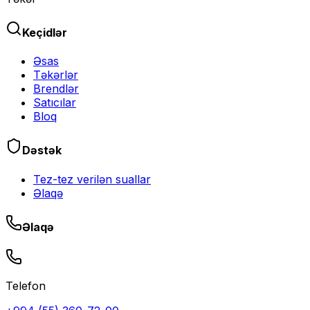
Keçidlər
Əsas
Təkərlər
Brendlər
Satıcılar
Bloq
Dəstək
Tez-tez verilən suallar
Əlaqə
Əlaqə
Telefon