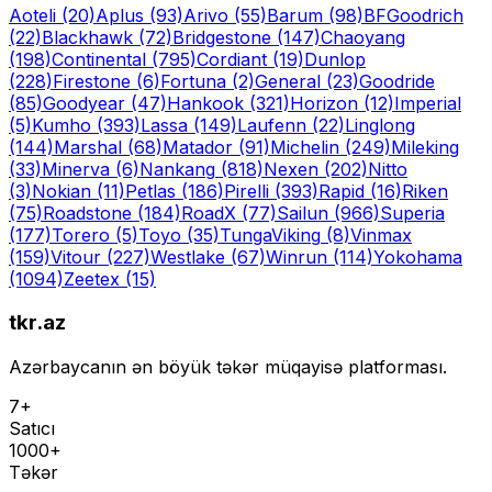
Aoteli
(20)
Aplus
(93)
Arivo
(55)
Barum
(98)
BFGoodrich
(22)
Blackhawk
(72)
Bridgestone
(147)
Chaoyang
(198)
Continental
(795)
Cordiant
(19)
Dunlop
(228)
Firestone
(6)
Fortuna
(2)
General
(23)
Goodride
(85)
Goodyear
(47)
Hankook
(321)
Horizon
(12)
Imperial
(5)
Kumho
(393)
Lassa
(149)
Laufenn
(22)
Linglong
(144)
Marshal
(68)
Matador
(91)
Michelin
(249)
Mileking
(33)
Minerva
(6)
Nankang
(818)
Nexen
(202)
Nitto
(3)
Nokian
(11)
Petlas
(186)
Pirelli
(393)
Rapid
(16)
Riken
(75)
Roadstone
(184)
RoadX
(77)
Sailun
(966)
Superia
(177)
Torero
(5)
Toyo
(35)
Tunga
Viking
(8)
Vinmax
(159)
Vitour
(227)
Westlake
(67)
Winrun
(114)
Yokohama
(1094)
Zeetex
(15)
tkr.az
Azərbaycanın ən böyük təkər müqayisə platforması.
7+
Satıcı
1000+
Təkər