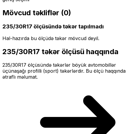
Mövcud təkliflər (
0
)
235/30R17
ölçüsündə təkər tapılmadı
Hal-hazırda bu ölçüdə təkər mövcud deyil.
235/30R17
təkər ölçüsü haqqında
235/30R17
ölçüsündə təkərlər
böyük
avtomobillər
üçün
aşağı profilli (sport)
təkərlərdir. Bu ölçü haqqında
ətraflı məlumat.