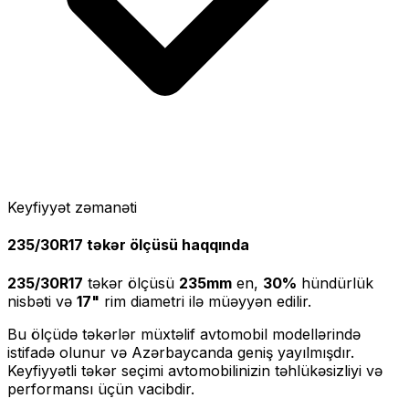
Keyfiyyət zəmanəti
235/30R17
təkər ölçüsü haqqında
235/30R17
təkər ölçüsü
235
mm
en,
30
%
hündürlük
nisbəti və
17
"
rim diametri ilə müəyyən edilir.
Bu ölçüdə təkərlər müxtəlif avtomobil modellərində
istifadə olunur və Azərbaycanda geniş yayılmışdır.
Keyfiyyətli təkər seçimi avtomobilinizin təhlükəsizliyi və
performansı üçün vacibdir.