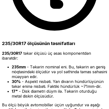
235/30R17
ölçüsünün təsnifatları
235/30R17
təkər ölçüsü üç əsas komponentdən
ibarətdir:
235
mm
- Təkərin nominal eni. Bu, təkərin ən geniş
nöqtəsindəki ölçüdür və yol səthində təmas sahəsini
müəyyən edir.
30
%
- Aspekt nisbəti. Yan divarın hündürlüyünün
təkər eninə nisbəti. Faktiki hündürlük ~
71
mm-dir.
17
"
- Disk diametri düym ilə. Təkərin oturduğu
metal diskin ölçüsüdür.
Bu ölçü
böyük
avtomobillər üçün uyğundur və
aşağı