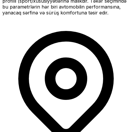
profilli (sport)
xüsusiyyətlərinə malikdir. Təkər seçimində
bu parametrlərin hər biri avtomobilin performansına,
yanacaq sərfinə və sürüş komfortuna təsir edir.