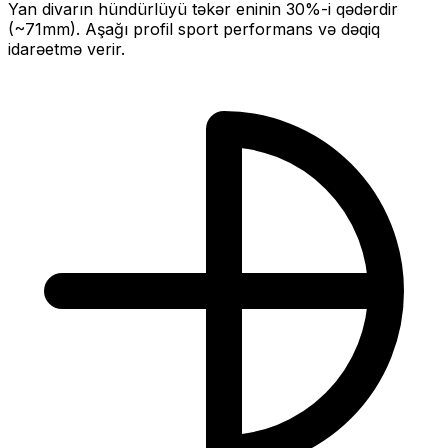
Yan divarın hündürlüyü təkər eninin
30
%-i qədərdir
(~
71
mm).
Aşağı profil sport performans və dəqiq
idarəetmə verir.