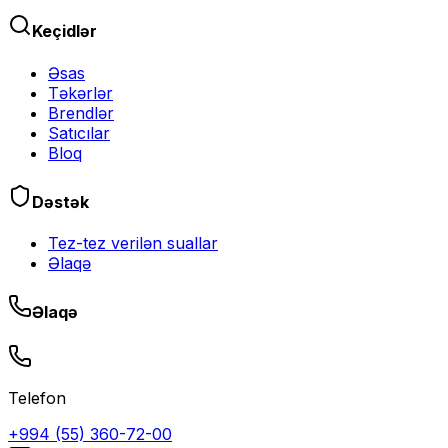
Keçidlər
Əsas
Təkərlər
Brendlər
Satıcılar
Bloq
Dəstək
Tez-tez verilən suallar
Əlaqə
Əlaqə
Telefon
+994 (55) 360-72-00