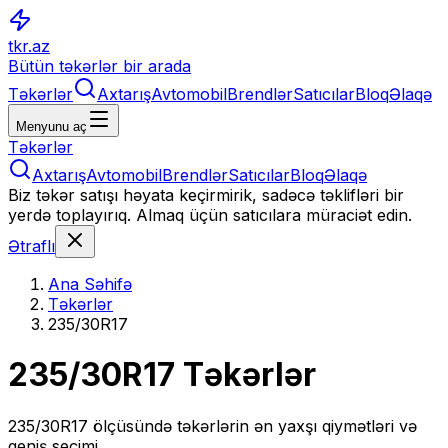
tkr.az
Bütün təkərlər bir arada
Təkərlər
Axtarış
Avtomobil
Brendlər
Satıcılar
Bloq
Əlaqə
Menyunu aç
Təkərlər
Axtarış
Avtomobil
Brendlər
Satıcılar
Bloq
Əlaqə
Biz təkər satışı həyata keçirmirik, sadəcə təklifləri bir
yerdə toplayırıq. Almaq üçün satıcılara müraciət edin.
Ətraflı
Ana Səhifə
Təkərlər
235/30R17
235/30R17
Təkərlər
235/30R17
ölçüsündə təkərlərin ən yaxşı qiymətləri və
geniş seçimi