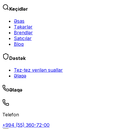
Keçidlər
Əsas
Təkərlər
Brendlər
Satıcılar
Bloq
Dəstək
Tez-tez verilən suallar
Əlaqə
Əlaqə
Telefon
+994 (55) 360-72-00