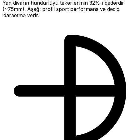
Yan divarın hündürlüyü təkər eninin
32
%-i qədərdir
(~
75
mm).
Aşağı profil sport performans və dəqiq
idarəetmə verir.