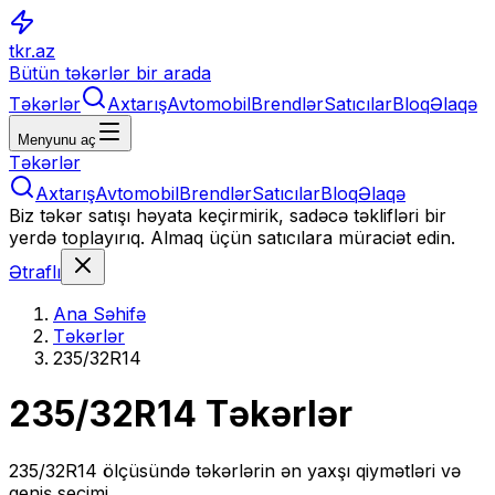
tkr.az
Bütün təkərlər bir arada
Təkərlər
Axtarış
Avtomobil
Brendlər
Satıcılar
Bloq
Əlaqə
Menyunu aç
Təkərlər
Axtarış
Avtomobil
Brendlər
Satıcılar
Bloq
Əlaqə
Biz təkər satışı həyata keçirmirik, sadəcə təklifləri bir
yerdə toplayırıq. Almaq üçün satıcılara müraciət edin.
Ətraflı
Ana Səhifə
Təkərlər
235/32R14
235/32R14
Təkərlər
235/32R14
ölçüsündə təkərlərin ən yaxşı qiymətləri və
geniş seçimi