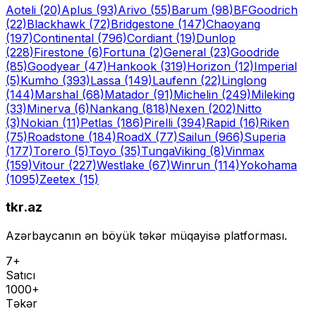
Aoteli
(20)
Aplus
(93)
Arivo
(55)
Barum
(98)
BFGoodrich
(22)
Blackhawk
(72)
Bridgestone
(147)
Chaoyang
(197)
Continental
(796)
Cordiant
(19)
Dunlop
(228)
Firestone
(6)
Fortuna
(2)
General
(23)
Goodride
(85)
Goodyear
(47)
Hankook
(319)
Horizon
(12)
Imperial
(5)
Kumho
(393)
Lassa
(149)
Laufenn
(22)
Linglong
(144)
Marshal
(68)
Matador
(91)
Michelin
(249)
Mileking
(33)
Minerva
(6)
Nankang
(818)
Nexen
(202)
Nitto
(3)
Nokian
(11)
Petlas
(186)
Pirelli
(394)
Rapid
(16)
Riken
(75)
Roadstone
(184)
RoadX
(77)
Sailun
(966)
Superia
(177)
Torero
(5)
Toyo
(35)
Tunga
Viking
(8)
Vinmax
(159)
Vitour
(227)
Westlake
(67)
Winrun
(114)
Yokohama
(1095)
Zeetex
(15)
tkr.az
Azərbaycanın ən böyük təkər müqayisə platforması.
7+
Satıcı
1000+
Təkər