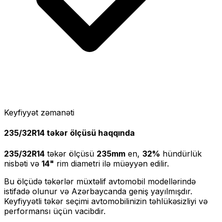
Keyfiyyət zəmanəti
235/32R14
təkər ölçüsü haqqında
235/32R14
təkər ölçüsü
235
mm
en,
32
%
hündürlük
nisbəti və
14
"
rim diametri ilə müəyyən edilir.
Bu ölçüdə təkərlər müxtəlif avtomobil modellərində
istifadə olunur və Azərbaycanda geniş yayılmışdır.
Keyfiyyətli təkər seçimi avtomobilinizin təhlükəsizliyi və
performansı üçün vacibdir.