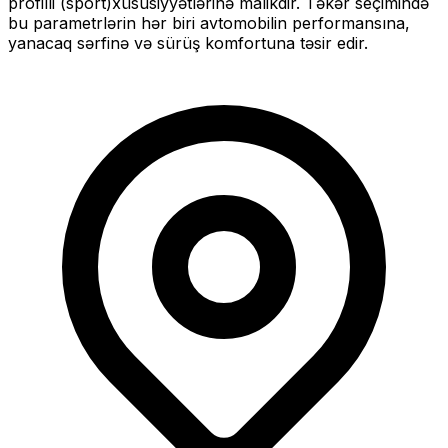
profilli (sport)
xüsusiyyətlərinə malikdir. Təkər seçimində
bu parametrlərin hər biri avtomobilin performansına,
yanacaq sərfinə və sürüş komfortuna təsir edir.