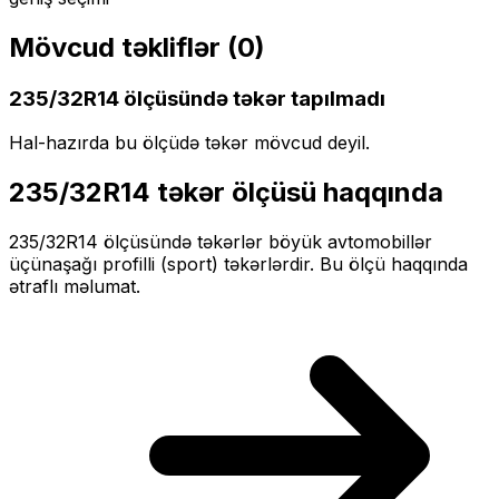
Mövcud təkliflər (
0
)
235/32R14
ölçüsündə təkər tapılmadı
Hal-hazırda bu ölçüdə təkər mövcud deyil.
235/32R14
təkər ölçüsü haqqında
235/32R14
ölçüsündə təkərlər
böyük
avtomobillər
üçün
aşağı profilli (sport)
təkərlərdir. Bu ölçü haqqında
ətraflı məlumat.