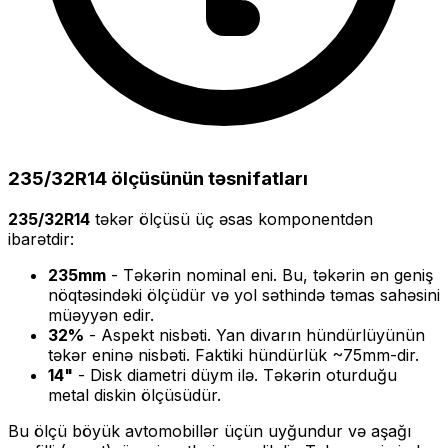
235/32R14
ölçüsünün təsnifatları
235/32R14
təkər ölçüsü üç əsas komponentdən
ibarətdir:
235
mm
- Təkərin nominal eni. Bu, təkərin ən geniş
nöqtəsindəki ölçüdür və yol səthində təmas sahəsini
müəyyən edir.
32
%
- Aspekt nisbəti. Yan divarın hündürlüyünün
təkər eninə nisbəti. Faktiki hündürlük ~
75
mm-dir.
14
"
- Disk diametri düym ilə. Təkərin oturduğu
metal diskin ölçüsüdür.
Bu ölçü
böyük
avtomobillər üçün uyğundur və
aşağı