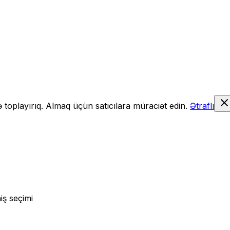
də toplayırıq. Almaq üçün satıcılara müraciət edin.
Ətraflı
iş seçimi