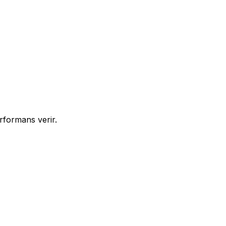
rformans verir.