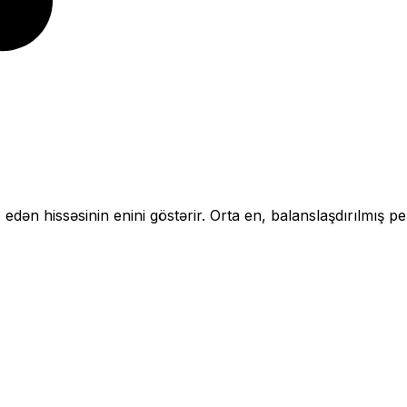
 edən hissəsinin enini göstərir.
Orta en, balanslaşdırılmış pe