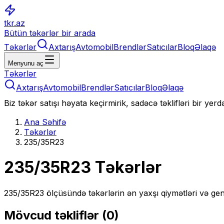
tkr.az
Bütün təkərlər bir arada
Təkərlər
Axtarış
Avtomobil
Brendlər
Satıcılar
Bloq
Əlaqə
Menyunu aç
Təkərlər
Axtarış
Avtomobil
Brendlər
Satıcılar
Bloq
Əlaqə
Biz təkər satışı həyata keçirmirik, sadəcə təklifləri bir yer
Ana Səhifə
Təkərlər
235/35R23
235/35R23
Təkərlər
235/35R23
ölçüsündə təkərlərin ən yaxşı qiymətləri və gen
Mövcud təkliflər (
0
)