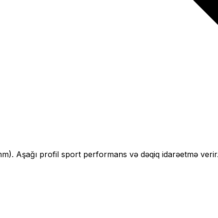
m).
Aşağı profil sport performans və dəqiq idarəetmə verir