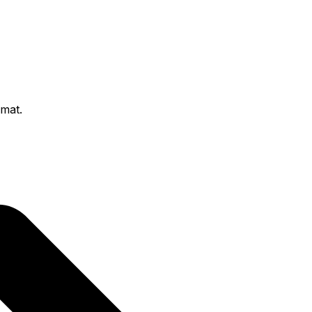
umat.