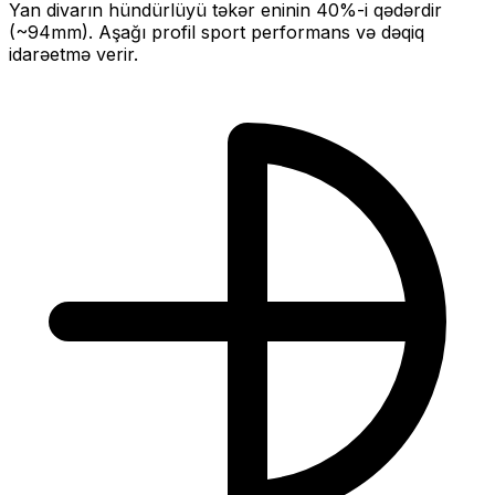
Yan divarın hündürlüyü təkər eninin
40
%-i qədərdir
(~
94
mm).
Aşağı profil sport performans və dəqiq
idarəetmə verir.