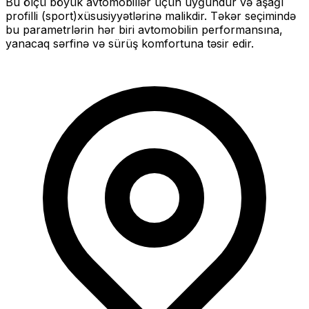
Bu ölçü
böyük
avtomobillər üçün uyğundur və
aşağı
profilli (sport)
xüsusiyyətlərinə malikdir. Təkər seçimində
bu parametrlərin hər biri avtomobilin performansına,
yanacaq sərfinə və sürüş komfortuna təsir edir.