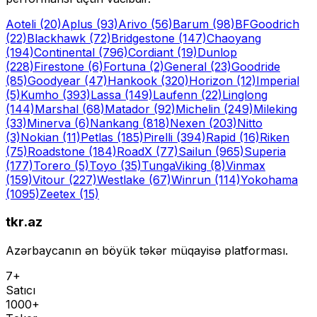
Aoteli
(20)
Aplus
(93)
Arivo
(56)
Barum
(98)
BFGoodrich
(22)
Blackhawk
(72)
Bridgestone
(147)
Chaoyang
(194)
Continental
(796)
Cordiant
(19)
Dunlop
(228)
Firestone
(6)
Fortuna
(2)
General
(23)
Goodride
(85)
Goodyear
(47)
Hankook
(320)
Horizon
(12)
Imperial
(5)
Kumho
(393)
Lassa
(149)
Laufenn
(22)
Linglong
(144)
Marshal
(68)
Matador
(92)
Michelin
(249)
Mileking
(33)
Minerva
(6)
Nankang
(818)
Nexen
(203)
Nitto
(3)
Nokian
(11)
Petlas
(185)
Pirelli
(394)
Rapid
(16)
Riken
(75)
Roadstone
(184)
RoadX
(77)
Sailun
(965)
Superia
(177)
Torero
(5)
Toyo
(35)
Tunga
Viking
(8)
Vinmax
(159)
Vitour
(227)
Westlake
(67)
Winrun
(114)
Yokohama
(1095)
Zeetex
(15)
tkr.az
Azərbaycanın ən böyük təkər müqayisə platforması.
7+
Satıcı
1000+