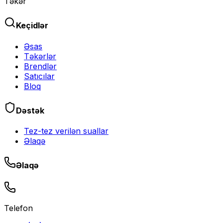
Təkər
Keçidlər
Əsas
Təkərlər
Brendlər
Satıcılar
Bloq
Dəstək
Tez-tez verilən suallar
Əlaqə
Əlaqə
Telefon