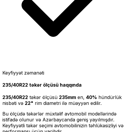
Keyfiyyət zəmanəti
235/40R22
təkər ölçüsü haqqında
235/40R22
təkər ölçüsü
235
mm
en,
40
%
hündürlük
nisbəti və
22
"
rim diametri ilə müəyyən edilir.
Bu ölçüdə təkərlər müxtəlif avtomobil modellərində
istifadə olunur və Azərbaycanda geniş yayılmışdır.
Keyfiyyətli təkər seçimi avtomobilinizin təhlükəsizliyi və
performansı üçün vacibdir.