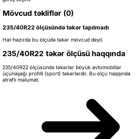
Mövcud təkliflər (
0
)
235/40R22
ölçüsündə təkər tapılmadı
Hal-hazırda bu ölçüdə təkər mövcud deyil.
235/40R22
təkər ölçüsü haqqında
235/40R22
ölçüsündə təkərlər
böyük
avtomobillər
üçün
aşağı profilli (sport)
təkərlərdir. Bu ölçü haqqında
ətraflı məlumat.