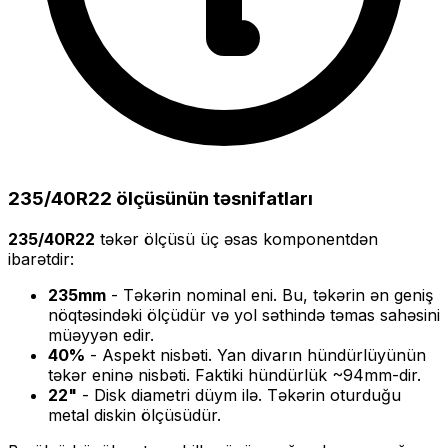
235/40R22
ölçüsünün təsnifatları
235/40R22
təkər ölçüsü üç əsas komponentdən
ibarətdir:
235
mm
- Təkərin nominal eni. Bu, təkərin ən geniş
nöqtəsindəki ölçüdür və yol səthində təmas sahəsini
müəyyən edir.
40
%
- Aspekt nisbəti. Yan divarın hündürlüyünün
təkər eninə nisbəti. Faktiki hündürlük ~
94
mm-dir.
22
"
- Disk diametri düym ilə. Təkərin oturduğu
metal diskin ölçüsüdür.