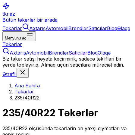
tkr.az
Bütün təkərlər bir arada
Təkərlər
Axtarış
Avtomobil
Brendlər
Satıcılar
Bloq
Əlaqə
Menyunu aç
Təkərlər
Axtarış
Avtomobil
Brendlər
Satıcılar
Bloq
Əlaqə
Biz təkər satışı həyata keçirmirik, sadəcə təklifləri bir
yerdə toplayırıq. Almaq üçün satıcılara müraciət edin.
Ətraflı
Ana Səhifə
Təkərlər
235/40R22
235/40R22
Təkərlər
235/40R22
ölçüsündə təkərlərin ən yaxşı qiymətləri və
geniş seçimi