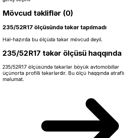
Mövcud təkliflər (
0
)
235/52R17
ölçüsündə təkər tapılmadı
Hal-hazırda bu ölçüdə təkər mövcud deyil.
235/52R17
təkər ölçüsü haqqında
235/52R17
ölçüsündə təkərlər
böyük
avtomobillər
üçün
orta profilli
təkərlərdir. Bu ölçü haqqında ətraflı
məlumat.