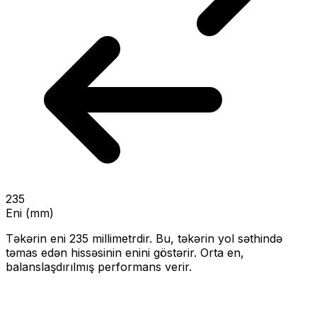
235
Eni (mm)
Təkərin eni
235
millimetrdir. Bu, təkərin yol səthində
təmas edən hissəsinin enini göstərir.
Orta en,
balanslaşdırılmış performans verir.