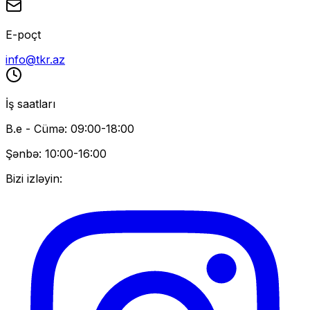
E-poçt
info@tkr.az
İş saatları
B.e - Cümə: 09:00-18:00
Şənbə: 10:00-16:00
Bizi izləyin: