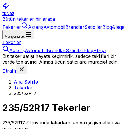
tkr.az
Bütün təkərlər bir arada
Təkərlər
Axtarış
Avtomobil
Brendlər
Satıcılar
Bloq
Əlaqə
Menyunu aç
Təkərlər
Axtarış
Avtomobil
Brendlər
Satıcılar
Bloq
Əlaqə
Biz təkər satışı həyata keçirmirik, sadəcə təklifləri bir
yerdə toplayırıq. Almaq üçün satıcılara müraciət edin.
Ətraflı
Ana Səhifə
Təkərlər
235/52R17
235/52R17
Təkərlər
235/52R17
ölçüsündə təkərlərin ən yaxşı qiymətləri və
geniş seçimi