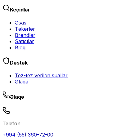
Keçidlər
Əsas
Təkərlər
Brendlər
Satıcılar
Bloq
Dəstək
Tez-tez verilən suallar
Əlaqə
Əlaqə
Telefon
+994 (55) 360-72-00