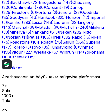
(22)
Blackhawk
(72)
Bridgestone
(147)
Chaoyang
(200)
Continental
(790)
Cordiant
(19)
Dunlop
(229)
Firestone
(6)
Fortuna
(2)
General
(23)
Goodride
(85)
Goodyear
(46)
Hankook
(325)
Horizon
(12)
Imperial
(5)
Kumho
(393)
Lassa
(148)
Laufenn
(22)
Linglong
(143)
Marshal
(68)
Matador
(90)
Michelin
(246)
Mileking
(33)
Minerva
(6)
Nankang
(815)
Nexen
(202)
Nitto
(3)
Nokian
(11)
Petlas
(186)
Pirelli
(392)
Rapid
(16)
Riken
(75)
Roadstone
(184)
RoadX
(78)
Sailun
(966)
Superia
(177)
Torero
(5)
Toyo
(35)
Tunga
Viking
(8)
Vinmax
(158)
Vitour
(227)
Westlake
(67)
Winrun
(114)
Yokohama
(1090)
Zeetex
(15)
tkr.az
Azərbaycanın ən böyük təkər müqayisə platforması.
7+
Satıcı
1000+
Təkər