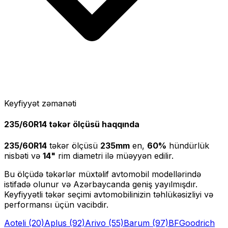
Keyfiyyət zəmanəti
235/60R14
təkər ölçüsü haqqında
235/60R14
təkər ölçüsü
235
mm
en,
60
%
hündürlük
nisbəti və
14
"
rim diametri ilə müəyyən edilir.
Bu ölçüdə təkərlər müxtəlif avtomobil modellərində
istifadə olunur və Azərbaycanda geniş yayılmışdır.
Keyfiyyətli təkər seçimi avtomobilinizin təhlükəsizliyi və
performansı üçün vacibdir.
Aoteli
(20)
Aplus
(92)
Arivo
(55)
Barum
(97)
BFGoodrich