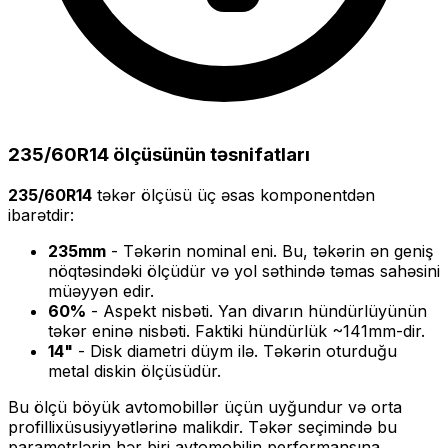
235/60R14
ölçüsünün təsnifatları
235/60R14
təkər ölçüsü üç əsas komponentdən
ibarətdir:
235
mm
- Təkərin nominal eni. Bu, təkərin ən geniş
nöqtəsindəki ölçüdür və yol səthində təmas sahəsini
müəyyən edir.
60
%
- Aspekt nisbəti. Yan divarın hündürlüyünün
təkər eninə nisbəti. Faktiki hündürlük ~
141
mm-dir.
14
"
- Disk diametri düym ilə. Təkərin oturduğu
metal diskin ölçüsüdür.
Bu ölçü
böyük
avtomobillər üçün uyğundur və
orta
profilli
xüsusiyyətlərinə malikdir. Təkər seçimində bu
parametrlərin hər biri avtomobilin performansına,