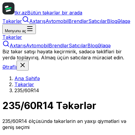
tkr.az
Bütün təkərlər bir arada
Təkərlər
Axtarış
Avtomobil
Brendlər
Satıcılar
Bloq
Əlaqə
Menyunu aç
Təkərlər
Axtarış
Avtomobil
Brendlər
Satıcılar
Bloq
Əlaqə
Biz təkər satışı həyata keçirmirik, sadəcə təklifləri bir
yerdə toplayırıq. Almaq üçün satıcılara müraciət edin.
Ətraflı
Ana Səhifə
Təkərlər
235/60R14
235/60R14
Təkərlər
235/60R14
ölçüsündə təkərlərin ən yaxşı qiymətləri və
geniş seçimi