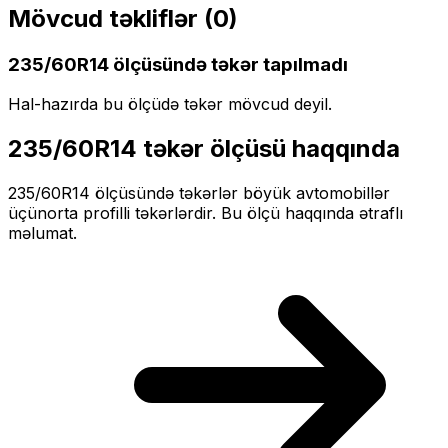
Mövcud təkliflər (
0
)
235/60R14
ölçüsündə təkər tapılmadı
Hal-hazırda bu ölçüdə təkər mövcud deyil.
235/60R14
təkər ölçüsü haqqında
235/60R14
ölçüsündə təkərlər
böyük
avtomobillər
üçün
orta profilli
təkərlərdir. Bu ölçü haqqında ətraflı
məlumat.