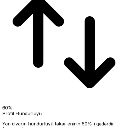
60
%
Profil Hündürlüyü
Yan divarın hündürlüyü təkər eninin
60
%-i qədərdir