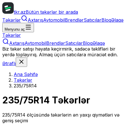
tkr.az
Bütün təkərlər bir arada
Təkərlər
Axtarış
Avtomobil
Brendlər
Satıcılar
Bloq
Əlaqə
Menyunu aç
Təkərlər
Axtarış
Avtomobil
Brendlər
Satıcılar
Bloq
Əlaqə
Biz təkər satışı həyata keçirmirik, sadəcə təklifləri bir
yerdə toplayırıq. Almaq üçün satıcılara müraciət edin.
Ətraflı
Ana Səhifə
Təkərlər
235/75R14
235/75R14
Təkərlər
235/75R14
ölçüsündə təkərlərin ən yaxşı qiymətləri və
geniş seçimi