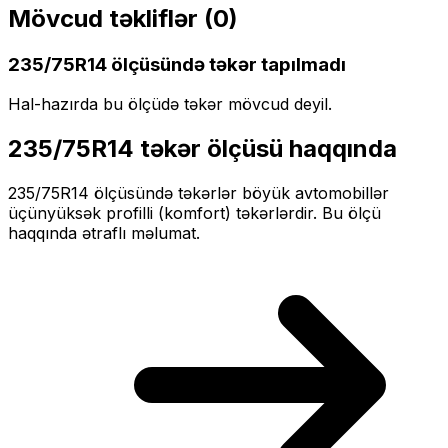
Mövcud təkliflər (
0
)
235/75R14
ölçüsündə təkər tapılmadı
Hal-hazırda bu ölçüdə təkər mövcud deyil.
235/75R14
təkər ölçüsü haqqında
235/75R14
ölçüsündə təkərlər
böyük
avtomobillər
üçün
yüksək profilli (komfort)
təkərlərdir. Bu ölçü
haqqında ətraflı məlumat.