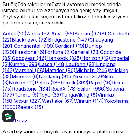
Bu ölçüdə təkərlər müxtəlif avtomobil modellərində
istifadə olunur və Azərbaycanda geniş yayılmışdır.
Keyfiyyətli təkər seçimi avtomobilinizin təhlükəsizliyi və
performansı üçün vacibdir.
Aoteli
(20)
Aplus
(92)
Arivo
(55)
Barum
(97)
BFGoodrich
(22)
Blackhawk
(72)
Bridgestone
(147)
Chaoyang
(201)
Continental
(790)
Cordiant
(19)
Dunlop
(229)
Firestone
(6)
Fortuna
(2)
General
(23)
Goodride
(85)
Goodyear
(46)
Hankook
(325)
Horizon
(12)
Imperial
(5)
Kumho
(393)
Lassa
(148)
Laufenn
(22)
Linglong
(143)
Marshal
(68)
Matador
(90)
Michelin
(246)
Mileking
(33)
Minerva
(6)
Nankang
(815)
Nexen
(202)
Nitto
(3)
Nokian
(11)
Petlas
(186)
Pirelli
(392)
Rapid
(16)
Riken
(75)
Roadstone
(184)
RoadX
(78)
Sailun
(966)
Superia
(177)
Torero
(5)
Toyo
(35)
Tunga
Viking
(8)
Vinmax
(158)
Vitour
(227)
Westlake
(67)
Winrun
(114)
Yokohama
(1090)
Zeetex
(15)
tkr.az
Azərbaycanın ən böyük təkər müqayisə platforması.