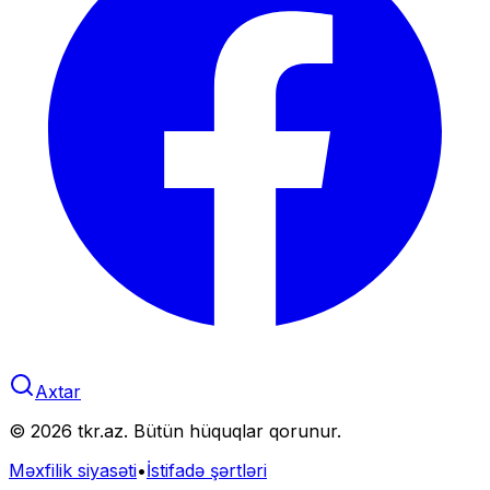
Axtar
©
2026
tkr.az. Bütün hüquqlar qorunur.
Məxfilik siyasəti
•
İstifadə şərtləri