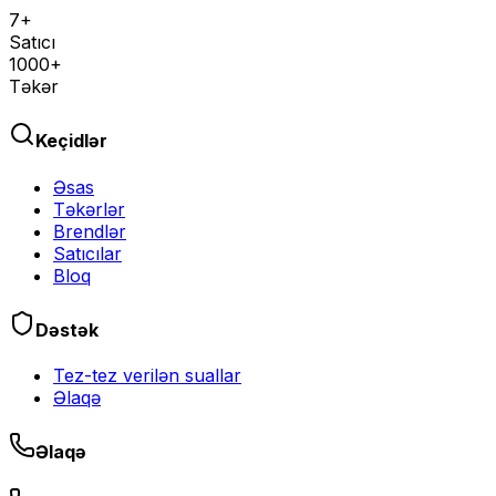
7+
Satıcı
1000+
Təkər
Keçidlər
Əsas
Təkərlər
Brendlər
Satıcılar
Bloq
Dəstək
Tez-tez verilən suallar
Əlaqə
Əlaqə