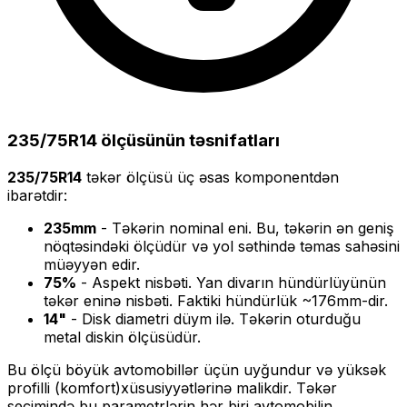
235/75R14
ölçüsünün təsnifatları
235/75R14
təkər ölçüsü üç əsas komponentdən
ibarətdir:
235
mm
- Təkərin nominal eni. Bu, təkərin ən geniş
nöqtəsindəki ölçüdür və yol səthində təmas sahəsini
müəyyən edir.
75
%
- Aspekt nisbəti. Yan divarın hündürlüyünün
təkər eninə nisbəti. Faktiki hündürlük ~
176
mm-dir.
14
"
- Disk diametri düym ilə. Təkərin oturduğu
metal diskin ölçüsüdür.
Bu ölçü
böyük
avtomobillər üçün uyğundur və
yüksək
profilli (komfort)
xüsusiyyətlərinə malikdir. Təkər
seçimində bu parametrlərin hər biri avtomobilin