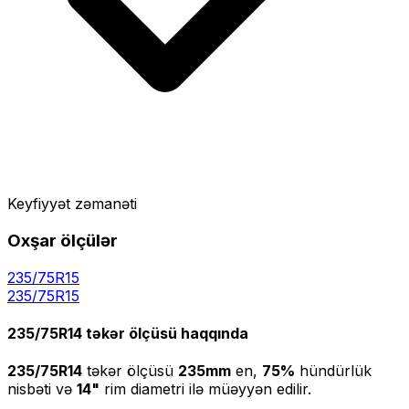
Keyfiyyət zəmanəti
Oxşar ölçülər
235/75R15
235
/
75
R
15
235/75R14
təkər ölçüsü haqqında
235/75R14
təkər ölçüsü
235
mm
en,
75
%
hündürlük
nisbəti və
14
"
rim diametri ilə müəyyən edilir.