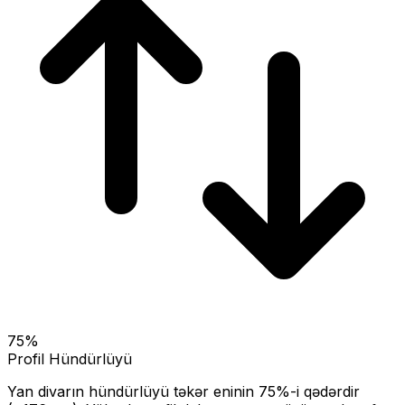
75
%
Profil Hündürlüyü
Yan divarın hündürlüyü təkər eninin
75
%-i qədərdir