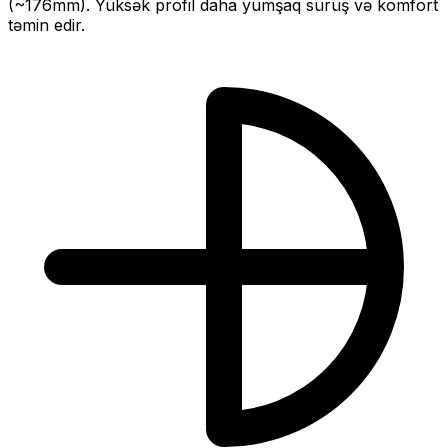
(~
176
mm).
Yüksək profil daha yumşaq sürüş və komfort
təmin edir.