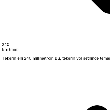
240
Eni (mm)
Təkərin eni
240
millimetrdir. Bu, təkərin yol səthində təmas