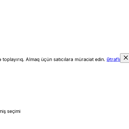
də toplayırıq. Almaq üçün satıcılara müraciət edin.
Ətraflı
niş seçimi