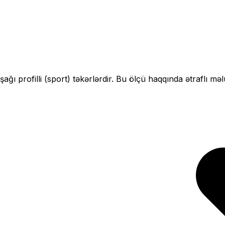
şağı profilli (sport)
təkərlərdir. Bu ölçü haqqında ətraflı mə