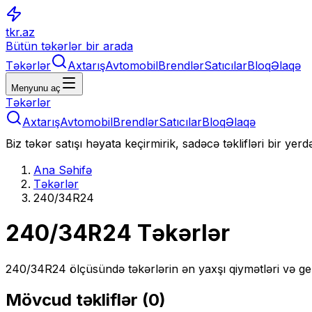
tkr.az
Bütün təkərlər bir arada
Təkərlər
Axtarış
Avtomobil
Brendlər
Satıcılar
Bloq
Əlaqə
Menyunu aç
Təkərlər
Axtarış
Avtomobil
Brendlər
Satıcılar
Bloq
Əlaqə
Biz təkər satışı həyata keçirmirik, sadəcə təklifləri bir yer
Ana Səhifə
Təkərlər
240/34R24
240/34R24
Təkərlər
240/34R24
ölçüsündə təkərlərin ən yaxşı qiymətləri və ge
Mövcud təkliflər (
0
)