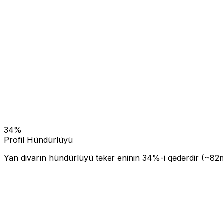
34
%
Profil Hündürlüyü
Yan divarın hündürlüyü təkər eninin
34
%-i qədərdir (~
82