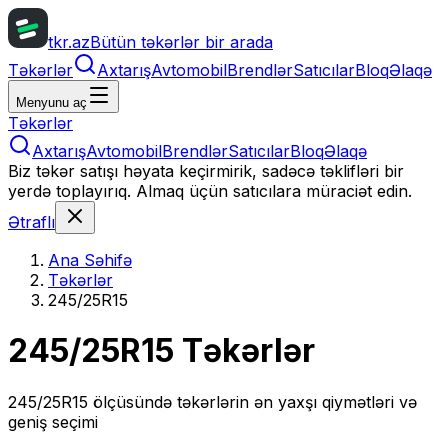
tkr.az
Bütün təkərlər bir arada
Təkərlər
Axtarış
Avtomobil
Brendlər
Satıcılar
Bloq
Əlaqə
Menyunu aç
Təkərlər
Axtarış
Avtomobil
Brendlər
Satıcılar
Bloq
Əlaqə
Biz təkər satışı həyata keçirmirik, sadəcə təklifləri bir
yerdə toplayırıq. Almaq üçün satıcılara müraciət edin.
Ətraflı
Ana Səhifə
Təkərlər
245/25R15
245/25R15
Təkərlər
245/25R15
ölçüsündə təkərlərin ən yaxşı qiymətləri və
geniş seçimi