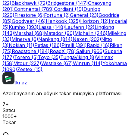
(22)
Blackhawk
(72)
Bridgestone
(147)
Chaoyang
(201)
Continental
(789)
Cordiant
(19)
Dunlop
(229)
Firestone
(6)
Fortuna
(2)
General
(23)
Goodride
(85)
Goodyear
(46)
Hankook
(325)
Horizon
(12)
Imperial
(5)
Kumho
(393)
Lassa
(148)
Laufenn
(22)
Linglong
(143)
Marshal
(68)
Matador
(90)
Michelin
(246)
Mileking
(33)
Minerva
(6)
Nankang
(814)
Nexen
(202)
Nitto
(3)
Nokian
(11)
Petlas
(186)
Pirelli
(391)
Rapid
(16)
Riken
(75)
Roadstone
(184)
RoadX
(78)
Sailun
(966)
Superia
(177)
Torero
(5)
Toyo
(35)
Tunga
Viking
(8)
Vinmax
(158)
Vitour
(227)
Westlake
(67)
Winrun
(114)
Yokohama
(1090)
Zeetex
(15)
tkr.az
Azərbaycanın ən böyük təkər müqayisə platforması.
7+
Satıcı
1000+
Təkər