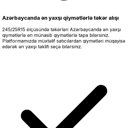
Azərbaycanda ən yaxşı qiymətlərlə
təkər alışı
245/25R15
ölçüsündə təkərləri
Azərbaycanda ən yaxşı
qiymətlərlə
ən münasib qiymətlərlə tapa bilərsiniz.
Platformamızda müxtəlif satıcılardan qiymətləri müqayisə
edərək ən yaxşı təklifi seçə bilərsiniz.