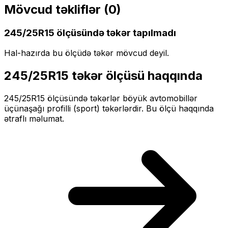
Mövcud təkliflər (
0
)
245/25R15
ölçüsündə təkər tapılmadı
Hal-hazırda bu ölçüdə təkər mövcud deyil.
245/25R15
təkər ölçüsü haqqında
245/25R15
ölçüsündə təkərlər
böyük
avtomobillər
üçün
aşağı profilli (sport)
təkərlərdir. Bu ölçü haqqında
ətraflı məlumat.