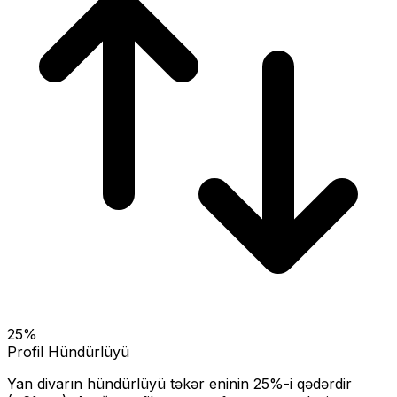
25
%
Profil Hündürlüyü
Yan divarın hündürlüyü təkər eninin
25
%-i qədərdir