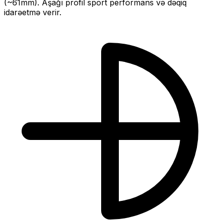
(~
61
mm).
Aşağı profil sport performans və dəqiq
idarəetmə verir.