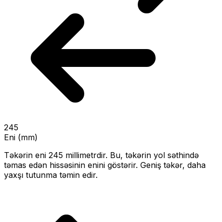
245
Eni (mm)
Təkərin eni
245
millimetrdir. Bu, təkərin yol səthində
təmas edən hissəsinin enini göstərir.
Geniş təkər, daha
yaxşı tutunma təmin edir.