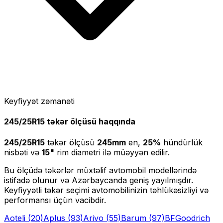
Keyfiyyət zəmanəti
245/25R15
təkər ölçüsü haqqında
245/25R15
təkər ölçüsü
245
mm
en,
25
%
hündürlük
nisbəti və
15
"
rim diametri ilə müəyyən edilir.
Bu ölçüdə təkərlər müxtəlif avtomobil modellərində
istifadə olunur və Azərbaycanda geniş yayılmışdır.
Keyfiyyətli təkər seçimi avtomobilinizin təhlükəsizliyi və
performansı üçün vacibdir.
Aoteli
(20)
Aplus
(93)
Arivo
(55)
Barum
(97)
BFGoodrich