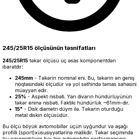
245/25R15
ölçüsünün təsnifatları
245/25R15
təkər ölçüsü üç əsas komponentdən
ibarətdir:
245
mm
- Təkərin nominal eni. Bu, təkərin ən geniş
nöqtəsindəki ölçüdür və yol səthində təmas sahəsini
müəyyən edir.
25
%
- Aspekt nisbəti. Yan divarın hündürlüyünün
təkər eninə nisbəti. Faktiki hündürlük ~
61
mm-dir.
15
"
- Disk diametri düym ilə. Təkərin oturduğu
metal diskin ölçüsüdür.
Bu ölçü
böyük
avtomobillər üçün uyğundur və
aşağı
profilli (sport)
xüsusiyyətlərinə malikdir. Təkər seçimində
bu parametrlərin hər biri avtomobilin performansına,