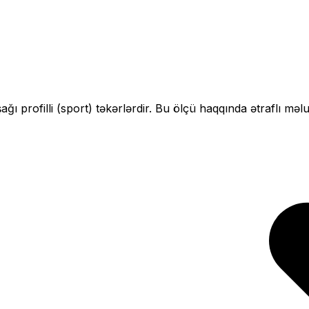
ağı profilli (sport)
təkərlərdir. Bu ölçü haqqında ətraflı məl