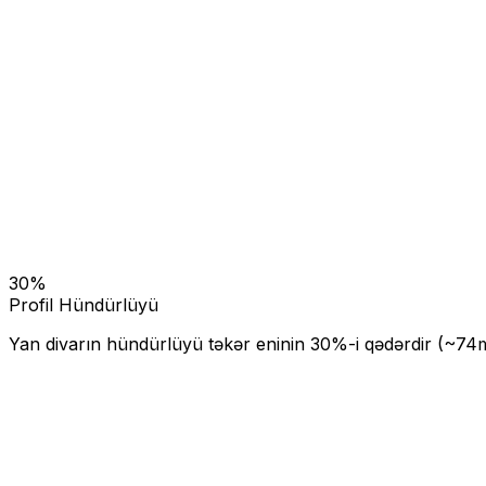
30
%
Profil Hündürlüyü
Yan divarın hündürlüyü təkər eninin
30
%-i qədərdir (~
74