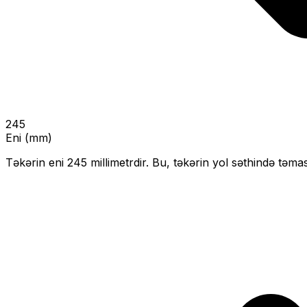
245
Eni (mm)
Təkərin eni
245
millimetrdir. Bu, təkərin yol səthində təmas