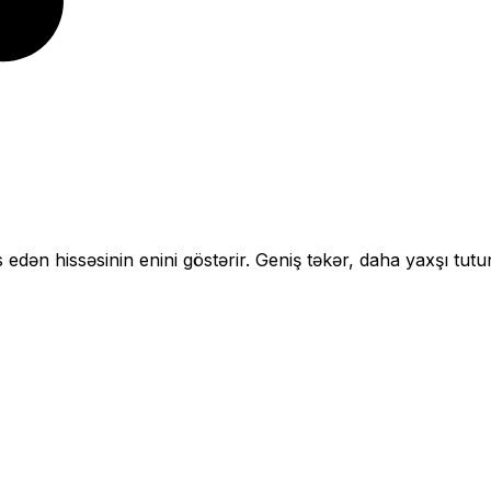
 edən hissəsinin enini göstərir.
Geniş təkər, daha yaxşı tutu