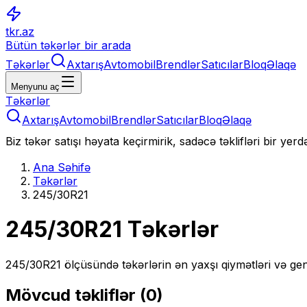
tkr.az
Bütün təkərlər bir arada
Təkərlər
Axtarış
Avtomobil
Brendlər
Satıcılar
Bloq
Əlaqə
Menyunu aç
Təkərlər
Axtarış
Avtomobil
Brendlər
Satıcılar
Bloq
Əlaqə
Biz təkər satışı həyata keçirmirik, sadəcə təklifləri bir yer
Ana Səhifə
Təkərlər
245/30R21
245/30R21
Təkərlər
245/30R21
ölçüsündə təkərlərin ən yaxşı qiymətləri və gen
Mövcud təkliflər (
0
)