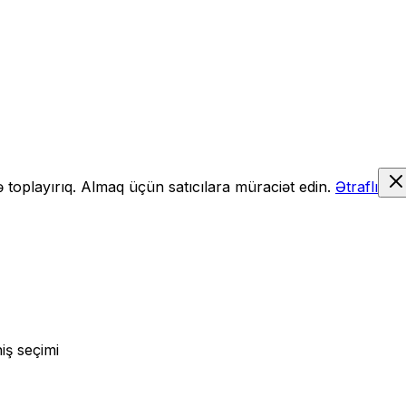
də toplayırıq. Almaq üçün satıcılara müraciət edin.
Ətraflı
iş seçimi