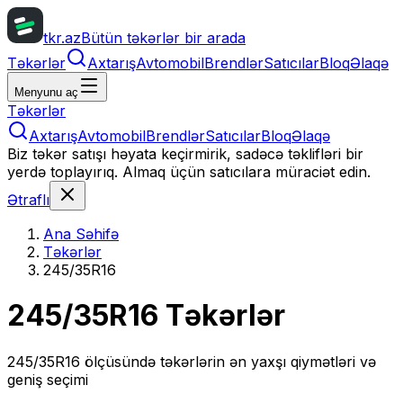
tkr.az
Bütün təkərlər bir arada
Təkərlər
Axtarış
Avtomobil
Brendlər
Satıcılar
Bloq
Əlaqə
Menyunu aç
Təkərlər
Axtarış
Avtomobil
Brendlər
Satıcılar
Bloq
Əlaqə
Biz təkər satışı həyata keçirmirik, sadəcə təklifləri bir
yerdə toplayırıq. Almaq üçün satıcılara müraciət edin.
Ətraflı
Ana Səhifə
Təkərlər
245/35R16
245/35R16
Təkərlər
245/35R16
ölçüsündə təkərlərin ən yaxşı qiymətləri və
geniş seçimi