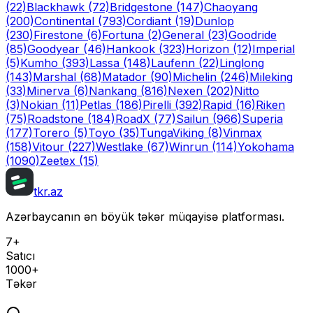
(22)
Blackhawk
(72)
Bridgestone
(147)
Chaoyang
(200)
Continental
(793)
Cordiant
(19)
Dunlop
(230)
Firestone
(6)
Fortuna
(2)
General
(23)
Goodride
(85)
Goodyear
(46)
Hankook
(323)
Horizon
(12)
Imperial
(5)
Kumho
(393)
Lassa
(148)
Laufenn
(22)
Linglong
(143)
Marshal
(68)
Matador
(90)
Michelin
(246)
Mileking
(33)
Minerva
(6)
Nankang
(816)
Nexen
(202)
Nitto
(3)
Nokian
(11)
Petlas
(186)
Pirelli
(392)
Rapid
(16)
Riken
(75)
Roadstone
(184)
RoadX
(77)
Sailun
(966)
Superia
(177)
Torero
(5)
Toyo
(35)
Tunga
Viking
(8)
Vinmax
(158)
Vitour
(227)
Westlake
(67)
Winrun
(114)
Yokohama
(1090)
Zeetex
(15)
tkr.az
Azərbaycanın ən böyük təkər müqayisə platforması.
7+
Satıcı
1000+
Təkər