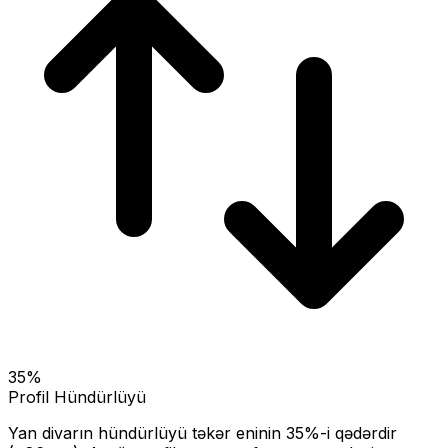
35
%
Profil Hündürlüyü
Yan divarın hündürlüyü təkər eninin
35
%-i qədərdir