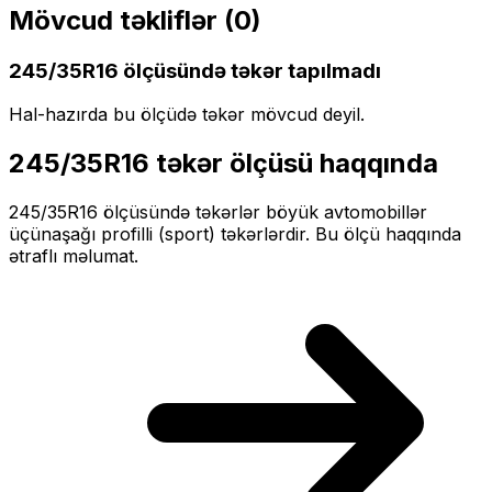
Mövcud təkliflər (
0
)
245/35R16
ölçüsündə təkər tapılmadı
Hal-hazırda bu ölçüdə təkər mövcud deyil.
245/35R16
təkər ölçüsü haqqında
245/35R16
ölçüsündə təkərlər
böyük
avtomobillər
üçün
aşağı profilli (sport)
təkərlərdir. Bu ölçü haqqında
ətraflı məlumat.