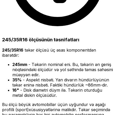
245/35R16
ölçüsünün təsnifatları
245/35R16
təkər ölçüsü üç əsas komponentdən
ibarətdir:
245
mm
- Təkərin nominal eni. Bu, təkərin ən geniş
nöqtəsindəki ölçüdür və yol səthində təmas sahəsini
müəyyən edir.
35
%
- Aspekt nisbəti. Yan divarın hündürlüyünün
təkər eninə nisbəti. Faktiki hündürlük ~
86
mm-dir.
16
"
- Disk diametri düym ilə. Təkərin oturduğu
metal diskin ölçüsüdür.
Bu ölçü
böyük
avtomobillər üçün uyğundur və
aşağı
profilli (sport)
xüsusiyyətlərinə malikdir. Təkər seçimində
bu parametrlərin hər biri avtomobilin performansına,