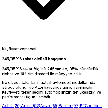
Keyfiyyət zəmanəti
245/35R16
təkər ölçüsü haqqında
245/35R16
təkər ölçüsü
245
mm
en,
35
%
hündürlük
nisbəti və
16
"
rim diametri ilə müəyyən edilir.
Bu ölçüdə təkərlər müxtəlif avtomobil modellərində
istifadə olunur və Azərbaycanda geniş yayılmışdır.
Keyfiyyətli təkər seçimi avtomobilinizin təhlükəsizliyi və
performansı üçün vacibdir.
Aoteli
(20)
Aplus
(92)
Arivo
(55)
Barum
(97)
BFGoodrich