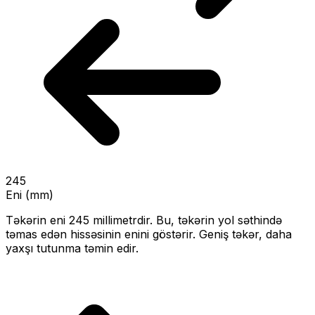
245
Eni (mm)
Təkərin eni
245
millimetrdir. Bu, təkərin yol səthində
təmas edən hissəsinin enini göstərir.
Geniş təkər, daha
yaxşı tutunma təmin edir.