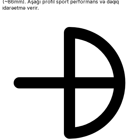
(~
86
mm).
Aşağı profil sport performans və dəqiq
idarəetmə verir.