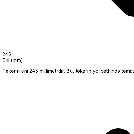
245
Eni (mm)
Təkərin eni
245
millimetrdir. Bu, təkərin yol səthində təmas