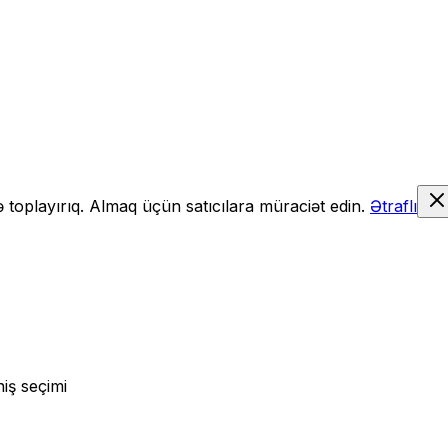
də toplayırıq. Almaq üçün satıcılara müraciət edin.
Ətraflı
iş seçimi