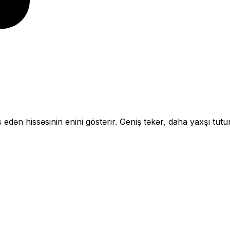
 edən hissəsinin enini göstərir.
Geniş təkər, daha yaxşı tutu