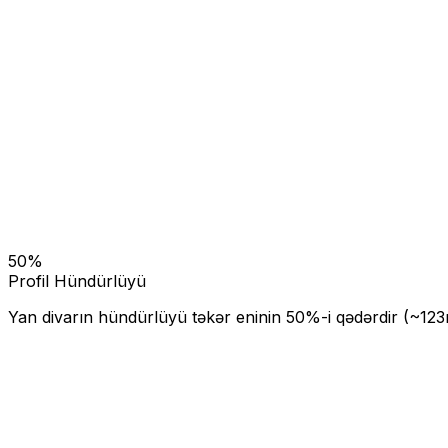
50
%
Profil Hündürlüyü
Yan divarın hündürlüyü təkər eninin
50
%-i qədərdir (~
123