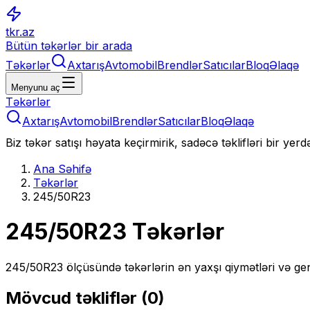
tkr.az
Bütün təkərlər bir arada
Təkərlər
Axtarış
Avtomobil
Brendlər
Satıcılar
Bloq
Əlaqə
Menyunu aç
Təkərlər
Axtarış
Avtomobil
Brendlər
Satıcılar
Bloq
Əlaqə
Biz təkər satışı həyata keçirmirik, sadəcə təklifləri bir yer
Ana Səhifə
Təkərlər
245/50R23
245/50R23
Təkərlər
245/50R23
ölçüsündə təkərlərin ən yaxşı qiymətləri və gen
Mövcud təkliflər (
0
)