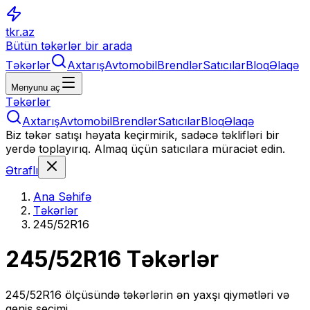
tkr.az
Bütün təkərlər bir arada
Təkərlər
Axtarış
Avtomobil
Brendlər
Satıcılar
Bloq
Əlaqə
Menyunu aç
Təkərlər
Axtarış
Avtomobil
Brendlər
Satıcılar
Bloq
Əlaqə
Biz təkər satışı həyata keçirmirik, sadəcə təklifləri bir
yerdə toplayırıq. Almaq üçün satıcılara müraciət edin.
Ətraflı
Ana Səhifə
Təkərlər
245/52R16
245/52R16
Təkərlər
245/52R16
ölçüsündə təkərlərin ən yaxşı qiymətləri və
geniş seçimi