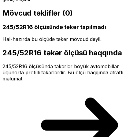
Mövcud təkliflər (
0
)
245/52R16
ölçüsündə təkər tapılmadı
Hal-hazırda bu ölçüdə təkər mövcud deyil.
245/52R16
təkər ölçüsü haqqında
245/52R16
ölçüsündə təkərlər
böyük
avtomobillər
üçün
orta profilli
təkərlərdir. Bu ölçü haqqında ətraflı
məlumat.