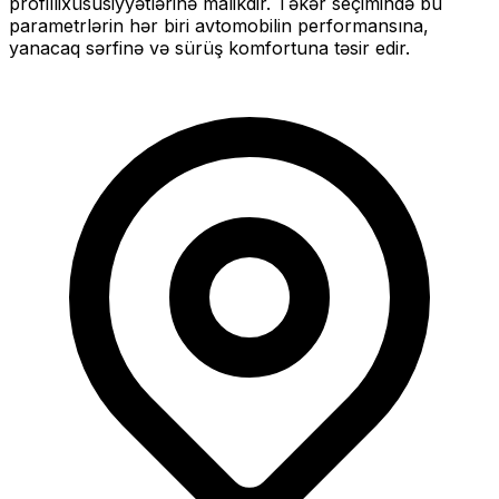
profilli
xüsusiyyətlərinə malikdir. Təkər seçimində bu
parametrlərin hər biri avtomobilin performansına,
yanacaq sərfinə və sürüş komfortuna təsir edir.