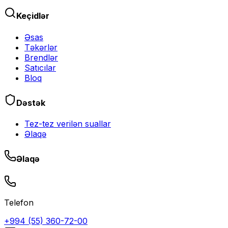
Keçidlər
Əsas
Təkərlər
Brendlər
Satıcılar
Bloq
Dəstək
Tez-tez verilən suallar
Əlaqə
Əlaqə
Telefon
+994 (55) 360-72-00