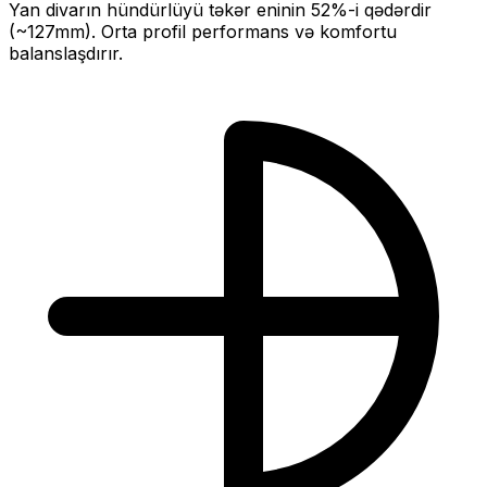
Yan divarın hündürlüyü təkər eninin
52
%-i qədərdir
(~
127
mm).
Orta profil performans və komfortu
balanslaşdırır.