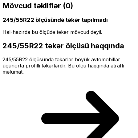
Mövcud təkliflər (
0
)
245/55R22
ölçüsündə təkər tapılmadı
Hal-hazırda bu ölçüdə təkər mövcud deyil.
245/55R22
təkər ölçüsü haqqında
245/55R22
ölçüsündə təkərlər
böyük
avtomobillər
üçün
orta profilli
təkərlərdir. Bu ölçü haqqında ətraflı
məlumat.