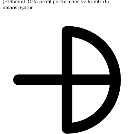
(~
135
mm).
Orta profil performans və komfortu
balanslaşdırır.