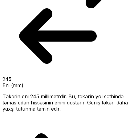
245
Eni (mm)
Təkərin eni
245
millimetrdir. Bu, təkərin yol səthində
təmas edən hissəsinin enini göstərir.
Geniş təkər, daha
yaxşı tutunma təmin edir.