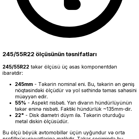
245/55R22
ölçüsünün təsnifatları
245/55R22
təkər ölçüsü üç əsas komponentdən
ibarətdir:
245
mm
- Təkərin nominal eni. Bu, təkərin ən geniş
nöqtəsindəki ölçüdür və yol səthində təmas sahəsini
müəyyən edir.
55
%
- Aspekt nisbəti. Yan divarın hündürlüyünün
təkər eninə nisbəti. Faktiki hündürlük ~
135
mm-dir.
22
"
- Disk diametri düym ilə. Təkərin oturduğu
metal diskin ölçüsüdür.
Bu ölçü
böyük
avtomobillər üçün uyğundur və
orta
profilli
xüsusiyyətlərinə malikdir. Təkər seçimində bu