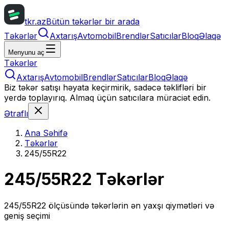
tkr.az
Bütün təkərlər bir arada
Təkərlər
Axtarış
Avtomobil
Brendlər
Satıcılar
Bloq
Əlaqə
Menyunu aç
Təkərlər
Axtarış
Avtomobil
Brendlər
Satıcılar
Bloq
Əlaqə
Biz təkər satışı həyata keçirmirik, sadəcə təklifləri bir
yerdə toplayırıq. Almaq üçün satıcılara müraciət edin.
Ətraflı
Ana Səhifə
Təkərlər
245/55R22
245/55R22
Təkərlər
245/55R22
ölçüsündə təkərlərin ən yaxşı qiymətləri və
geniş seçimi