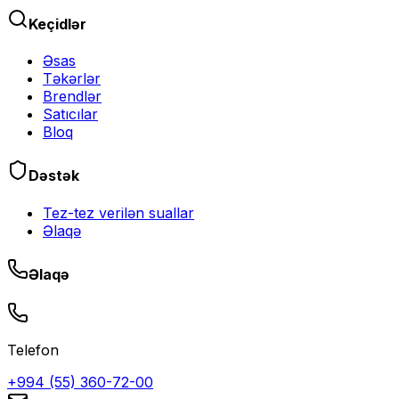
Keçidlər
Əsas
Təkərlər
Brendlər
Satıcılar
Bloq
Dəstək
Tez-tez verilən suallar
Əlaqə
Əlaqə
Telefon
+994 (55) 360-72-00