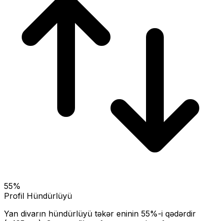
55
%
Profil Hündürlüyü
Yan divarın hündürlüyü təkər eninin
55
%-i qədərdir