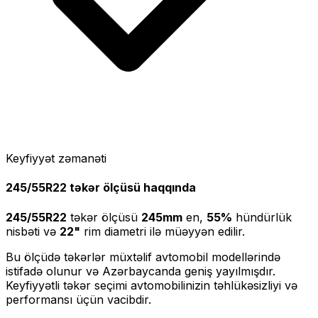
Keyfiyyət zəmanəti
245/55R22
təkər ölçüsü haqqında
245/55R22
təkər ölçüsü
245
mm
en,
55
%
hündürlük
nisbəti və
22
"
rim diametri ilə müəyyən edilir.
Bu ölçüdə təkərlər müxtəlif avtomobil modellərində
istifadə olunur və Azərbaycanda geniş yayılmışdır.
Keyfiyyətli təkər seçimi avtomobilinizin təhlükəsizliyi və
performansı üçün vacibdir.