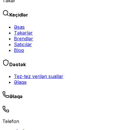
Təkər
Keçidlər
Əsas
Təkərlər
Brendlər
Satıcılar
Bloq
Dəstək
Tez-tez verilən suallar
Əlaqə
Əlaqə
Telefon