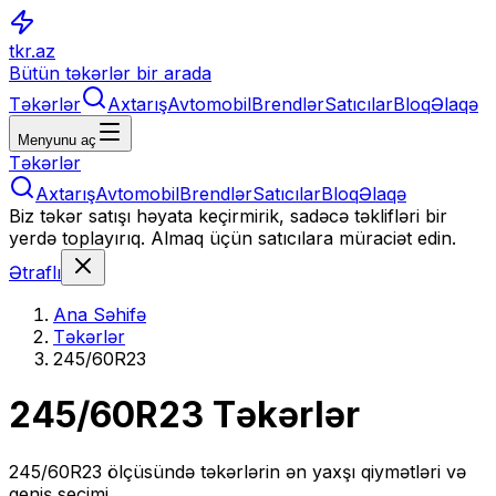
tkr.az
Bütün təkərlər bir arada
Təkərlər
Axtarış
Avtomobil
Brendlər
Satıcılar
Bloq
Əlaqə
Menyunu aç
Təkərlər
Axtarış
Avtomobil
Brendlər
Satıcılar
Bloq
Əlaqə
Biz təkər satışı həyata keçirmirik, sadəcə təklifləri bir
yerdə toplayırıq. Almaq üçün satıcılara müraciət edin.
Ətraflı
Ana Səhifə
Təkərlər
245/60R23
245/60R23
Təkərlər
245/60R23
ölçüsündə təkərlərin ən yaxşı qiymətləri və
geniş seçimi