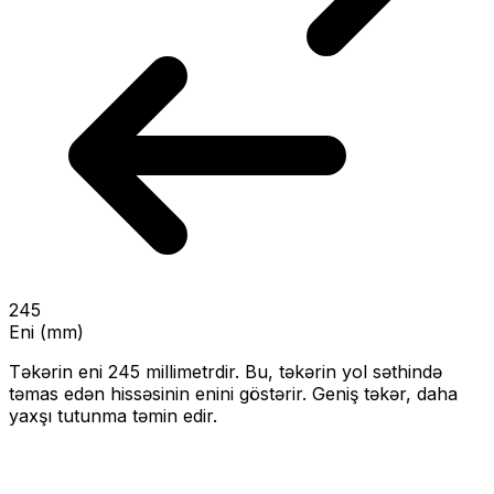
245
Eni (mm)
Təkərin eni
245
millimetrdir. Bu, təkərin yol səthində
təmas edən hissəsinin enini göstərir.
Geniş təkər, daha
yaxşı tutunma təmin edir.