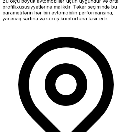
Bu ölçü
böyük
avtomobillər üçün uyğundur və
orta
profilli
xüsusiyyətlərinə malikdir. Təkər seçimində bu
parametrlərin hər biri avtomobilin performansına,
yanacaq sərfinə və sürüş komfortuna təsir edir.