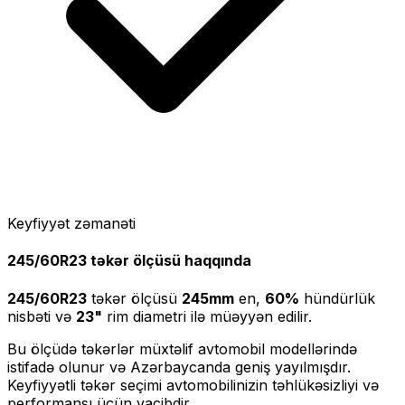
Keyfiyyət zəmanəti
245/60R23
təkər ölçüsü haqqında
245/60R23
təkər ölçüsü
245
mm
en,
60
%
hündürlük
nisbəti və
23
"
rim diametri ilə müəyyən edilir.
Bu ölçüdə təkərlər müxtəlif avtomobil modellərində
istifadə olunur və Azərbaycanda geniş yayılmışdır.
Keyfiyyətli təkər seçimi avtomobilinizin təhlükəsizliyi və
performansı üçün vacibdir.