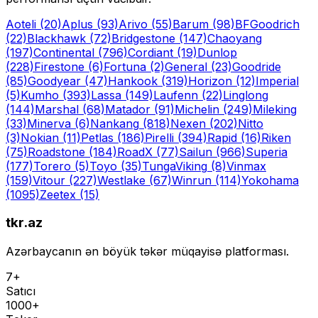
Aoteli
(20)
Aplus
(93)
Arivo
(55)
Barum
(98)
BFGoodrich
(22)
Blackhawk
(72)
Bridgestone
(147)
Chaoyang
(197)
Continental
(796)
Cordiant
(19)
Dunlop
(228)
Firestone
(6)
Fortuna
(2)
General
(23)
Goodride
(85)
Goodyear
(47)
Hankook
(319)
Horizon
(12)
Imperial
(5)
Kumho
(393)
Lassa
(149)
Laufenn
(22)
Linglong
(144)
Marshal
(68)
Matador
(91)
Michelin
(249)
Mileking
(33)
Minerva
(6)
Nankang
(818)
Nexen
(202)
Nitto
(3)
Nokian
(11)
Petlas
(186)
Pirelli
(394)
Rapid
(16)
Riken
(75)
Roadstone
(184)
RoadX
(77)
Sailun
(966)
Superia
(177)
Torero
(5)
Toyo
(35)
Tunga
Viking
(8)
Vinmax
(159)
Vitour
(227)
Westlake
(67)
Winrun
(114)
Yokohama
(1095)
Zeetex
(15)
tkr.az
Azərbaycanın ən böyük təkər müqayisə platforması.
7+
Satıcı
1000+