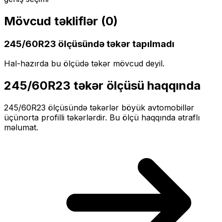
Mövcud təkliflər (
0
)
245/60R23
ölçüsündə təkər tapılmadı
Hal-hazırda bu ölçüdə təkər mövcud deyil.
245/60R23
təkər ölçüsü haqqında
245/60R23
ölçüsündə təkərlər
böyük
avtomobillər
üçün
orta profilli
təkərlərdir. Bu ölçü haqqında ətraflı
məlumat.