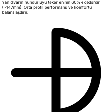
Yan divarın hündürlüyü təkər eninin
60
%-i qədərdir
(~
147
mm).
Orta profil performans və komfortu
balanslaşdırır.