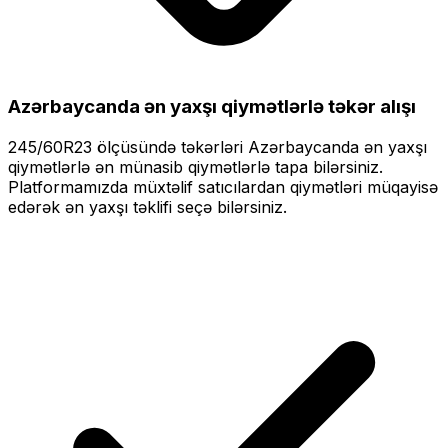
Azərbaycanda ən yaxşı qiymətlərlə
təkər alışı
245/60R23
ölçüsündə təkərləri
Azərbaycanda ən yaxşı
qiymətlərlə
ən münasib qiymətlərlə tapa bilərsiniz.
Platformamızda müxtəlif satıcılardan qiymətləri müqayisə
edərək ən yaxşı təklifi seçə bilərsiniz.