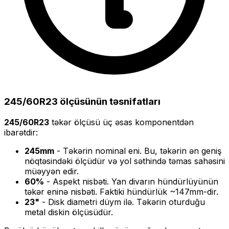
245/60R23
ölçüsünün təsnifatları
245/60R23
təkər ölçüsü üç əsas komponentdən
ibarətdir:
245
mm
- Təkərin nominal eni. Bu, təkərin ən geniş
nöqtəsindəki ölçüdür və yol səthində təmas sahəsini
müəyyən edir.
60
%
- Aspekt nisbəti. Yan divarın hündürlüyünün
təkər eninə nisbəti. Faktiki hündürlük ~
147
mm-dir.
23
"
- Disk diametri düym ilə. Təkərin oturduğu
metal diskin ölçüsüdür.