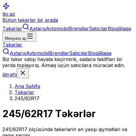
tkr.az
Bütün təkərlər bir arada
Təkərlər
Axtarış
Avtomobil
Brendlər
Satıcılar
Bloq
Əlaqə
Menyunu aç
Təkərlər
Axtarış
Avtomobil
Brendlər
Satıcılar
Bloq
Əlaqə
Biz təkər satışı həyata keçirmirik, sadəcə təklifləri bir
yerdə toplayırıq. Almaq üçün satıcılara müraciət edin.
Ətraflı
Ana Səhifə
Təkərlər
245/62R17
245/62R17
Təkərlər
245/62R17
ölçüsündə təkərlərin ən yaxşı qiymətləri və
geniş seçimi