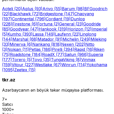
Aoteli
(20)
Aplus
(93)
Arivo
(55)
Barum
(98)
BFGoodrich
(22)
Blackhawk
(72)
Bridgestone
(147)
Chaoyang
(197)
Continental
(796)
Cordiant
(19)
Dunlop
(228)
Firestone
(6)
Fortuna
(2)
General
(23)
Goodride
(85)
Goodyear
(47)
Hankook
(319)
Horizon
(12)
Imperial
(5)
Kumho
(393)
Lassa
(149)
Laufenn
(22)
Linglong
(144)
Marshal
(68)
Matador
(91)
Michelin
(249)
Mileking
(33)
Minerva
(6)
Nankang
(818)
Nexen
(202)
Nitto
(3)
Nokian
(11)
Petlas
(186)
Pirelli
(394)
Rapid
(16)
Riken
(75)
Roadstone
(184)
RoadX
(77)
Sailun
(966)
Superia
(177)
Torero
(5)
Toyo
(35)
Tunga
Viking
(8)
Vinmax
(159)
Vitour
(227)
Westlake
(67)
Winrun
(114)
Yokohama
(1095)
Zeetex
(15)
tkr.az
Azərbaycanın ən böyük təkər müqayisə platforması.
7+
Satıcı
1000+