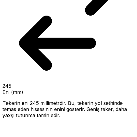
245
Eni (mm)
Təkərin eni
245
millimetrdir. Bu, təkərin yol səthində
təmas edən hissəsinin enini göstərir.
Geniş təkər, daha
yaxşı tutunma təmin edir.