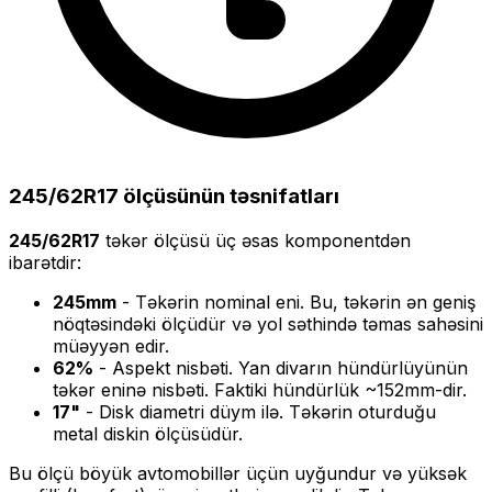
245/62R17
ölçüsünün təsnifatları
245/62R17
təkər ölçüsü üç əsas komponentdən
ibarətdir:
245
mm
- Təkərin nominal eni. Bu, təkərin ən geniş
nöqtəsindəki ölçüdür və yol səthində təmas sahəsini
müəyyən edir.
62
%
- Aspekt nisbəti. Yan divarın hündürlüyünün
təkər eninə nisbəti. Faktiki hündürlük ~
152
mm-dir.
17
"
- Disk diametri düym ilə. Təkərin oturduğu
metal diskin ölçüsüdür.
Bu ölçü
böyük
avtomobillər üçün uyğundur və
yüksək