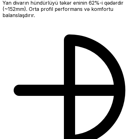
Yan divarın hündürlüyü təkər eninin
62
%-i qədərdir
(~
152
mm).
Orta profil performans və komfortu
balanslaşdırır.