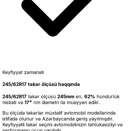
Keyfiyyət zəmanəti
245/62R17
təkər ölçüsü haqqında
245/62R17
təkər ölçüsü
245
mm
en,
62
%
hündürlük
nisbəti və
17
"
rim diametri ilə müəyyən edilir.
Bu ölçüdə təkərlər müxtəlif avtomobil modellərində
istifadə olunur və Azərbaycanda geniş yayılmışdır.
Keyfiyyətli təkər seçimi avtomobilinizin təhlükəsizliyi və
performansı üçün vacibdir.