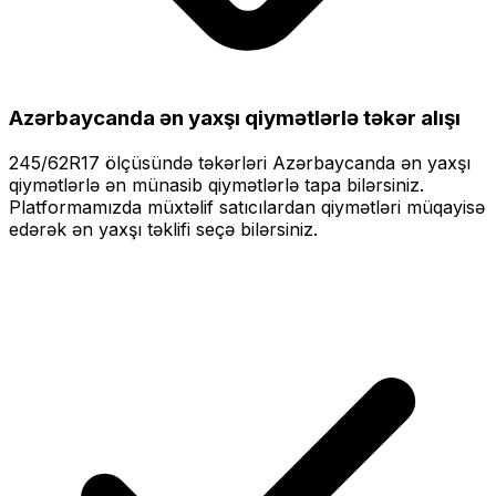
Azərbaycanda ən yaxşı qiymətlərlə
təkər alışı
245/62R17
ölçüsündə təkərləri
Azərbaycanda ən yaxşı
qiymətlərlə
ən münasib qiymətlərlə tapa bilərsiniz.
Platformamızda müxtəlif satıcılardan qiymətləri müqayisə
edərək ən yaxşı təklifi seçə bilərsiniz.