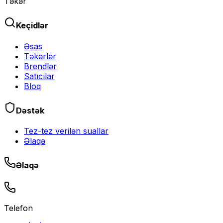
Təkər
Keçidlər
Əsas
Təkərlər
Brendlər
Satıcılar
Bloq
Dəstək
Tez-tez verilən suallar
Əlaqə
Əlaqə
Telefon