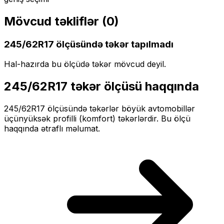
Mövcud təkliflər (
0
)
245/62R17
ölçüsündə təkər tapılmadı
Hal-hazırda bu ölçüdə təkər mövcud deyil.
245/62R17
təkər ölçüsü haqqında
245/62R17
ölçüsündə təkərlər
böyük
avtomobillər
üçün
yüksək profilli (komfort)
təkərlərdir. Bu ölçü
haqqında ətraflı məlumat.