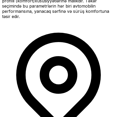
profilli (komfort)
xüsusiyyətlərinə malikdir. Təkər
seçimində bu parametrlərin hər biri avtomobilin
performansına, yanacaq sərfinə və sürüş komfortuna
təsir edir.