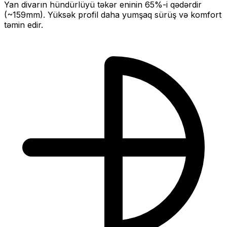
Yan divarın hündürlüyü təkər eninin
65
%-i qədərdir
(~
159
mm).
Yüksək profil daha yumşaq sürüş və komfort
təmin edir.