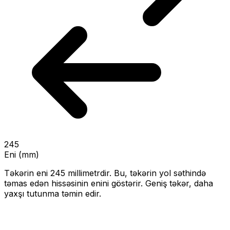
245
Eni (mm)
Təkərin eni
245
millimetrdir. Bu, təkərin yol səthində
təmas edən hissəsinin enini göstərir.
Geniş təkər, daha
yaxşı tutunma təmin edir.