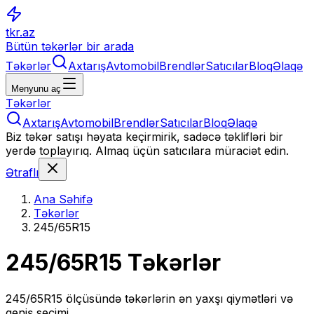
tkr.az
Bütün təkərlər bir arada
Təkərlər
Axtarış
Avtomobil
Brendlər
Satıcılar
Bloq
Əlaqə
Menyunu aç
Təkərlər
Axtarış
Avtomobil
Brendlər
Satıcılar
Bloq
Əlaqə
Biz təkər satışı həyata keçirmirik, sadəcə təklifləri bir
yerdə toplayırıq. Almaq üçün satıcılara müraciət edin.
Ətraflı
Ana Səhifə
Təkərlər
245/65R15
245/65R15
Təkərlər
245/65R15
ölçüsündə təkərlərin ən yaxşı qiymətləri və
geniş seçimi