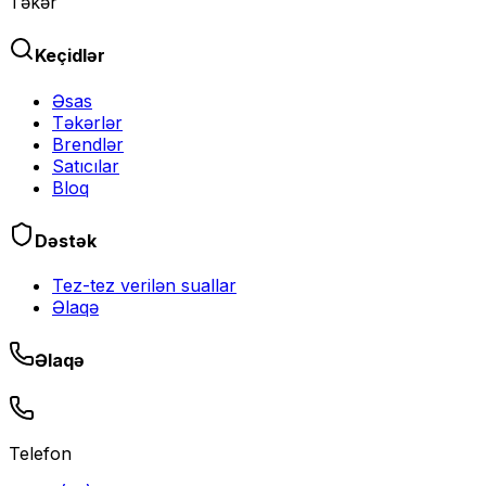
Təkər
Keçidlər
Əsas
Təkərlər
Brendlər
Satıcılar
Bloq
Dəstək
Tez-tez verilən suallar
Əlaqə
Əlaqə
Telefon