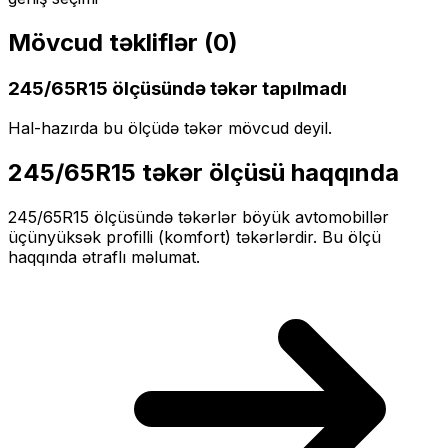
Mövcud təkliflər (
0
)
245/65R15
ölçüsündə təkər tapılmadı
Hal-hazırda bu ölçüdə təkər mövcud deyil.
245/65R15
təkər ölçüsü haqqında
245/65R15
ölçüsündə təkərlər
böyük
avtomobillər
üçün
yüksək profilli (komfort)
təkərlərdir. Bu ölçü
haqqında ətraflı məlumat.