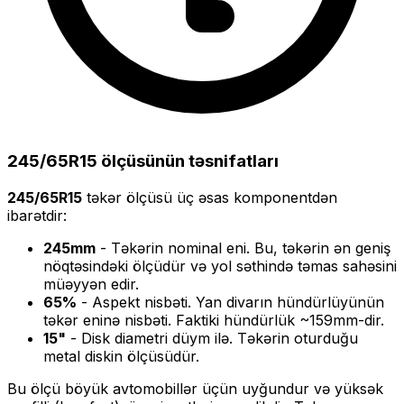
245/65R15
ölçüsünün təsnifatları
245/65R15
təkər ölçüsü üç əsas komponentdən
ibarətdir:
245
mm
- Təkərin nominal eni. Bu, təkərin ən geniş
nöqtəsindəki ölçüdür və yol səthində təmas sahəsini
müəyyən edir.
65
%
- Aspekt nisbəti. Yan divarın hündürlüyünün
təkər eninə nisbəti. Faktiki hündürlük ~
159
mm-dir.
15
"
- Disk diametri düym ilə. Təkərin oturduğu
metal diskin ölçüsüdür.
Bu ölçü
böyük
avtomobillər üçün uyğundur və
yüksək