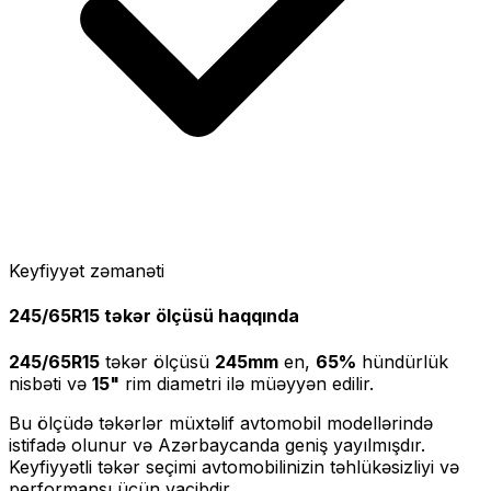
Keyfiyyət zəmanəti
245/65R15
təkər ölçüsü haqqında
245/65R15
təkər ölçüsü
245
mm
en,
65
%
hündürlük
nisbəti və
15
"
rim diametri ilə müəyyən edilir.
Bu ölçüdə təkərlər müxtəlif avtomobil modellərində
istifadə olunur və Azərbaycanda geniş yayılmışdır.
Keyfiyyətli təkər seçimi avtomobilinizin təhlükəsizliyi və
performansı üçün vacibdir.