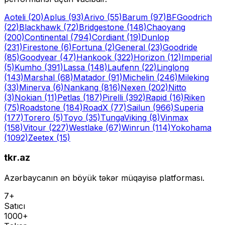
Aoteli
(20)
Aplus
(93)
Arivo
(55)
Barum
(97)
BFGoodrich
(22)
Blackhawk
(72)
Bridgestone
(148)
Chaoyang
(200)
Continental
(794)
Cordiant
(19)
Dunlop
(231)
Firestone
(6)
Fortuna
(2)
General
(23)
Goodride
(85)
Goodyear
(47)
Hankook
(322)
Horizon
(12)
Imperial
(5)
Kumho
(391)
Lassa
(148)
Laufenn
(22)
Linglong
(143)
Marshal
(68)
Matador
(91)
Michelin
(246)
Mileking
(33)
Minerva
(6)
Nankang
(816)
Nexen
(202)
Nitto
(3)
Nokian
(11)
Petlas
(187)
Pirelli
(392)
Rapid
(16)
Riken
(75)
Roadstone
(184)
RoadX
(77)
Sailun
(966)
Superia
(177)
Torero
(5)
Toyo
(35)
Tunga
Viking
(8)
Vinmax
(158)
Vitour
(227)
Westlake
(67)
Winrun
(114)
Yokohama
(1092)
Zeetex
(15)
tkr.az
Azərbaycanın ən böyük təkər müqayisə platforması.
7+
Satıcı
1000+